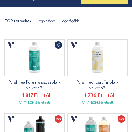
TOP termékek
Legolcsóbb
Legdrágább
Parafinea Pure masszázsolaj -
Parafineol paraffinolaj -
velvesa®
velvesa®
1 817 Ft - tól
1 736 Ft - tól
RAKTÁRON 5 és több db
RAKTÁRON 5 és több db
-15%
-15%