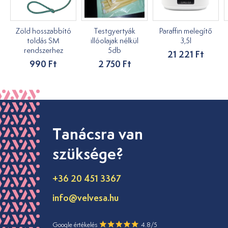
Zöld hosszabbító
Testgyertyák
Paraffin melegítő
toldás SM
illóolajak nélkül
3,5l
rendszerhez
5db
21 221 Ft
990 Ft
2 750 Ft
Tanácsra van
szüksége?
+36 20 451 3367
info@velvesa.hu
Google értékelés
4.8/5