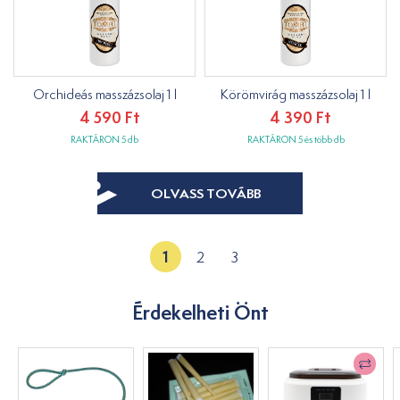
Orchideás masszázsolaj 1 l
Körömvirág masszázsolaj 1 l
4 590 Ft
4 390 Ft
RAKTÁRON 5 db
RAKTÁRON 5 és több db
OLVASS TOVÁBB
1
2
3
Érdekelheti Önt