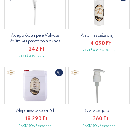
Adagolópumpa a Velvesa
Alap masszázsolaj 1 l
250ml-es paraffinolajokhoz
4 090 Ft
242 Ft
RAKTÁRON 5 és több db
RAKTÁRON 5 és több db
Alap masszázsolaj 5 l
Olaj adagoló 1 l
18 290 Ft
360 Ft
RAKTÁRON 5 és több db
RAKTÁRON 5 és több db