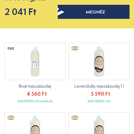
2 041 Ft
MEGNÉZ
Rival masszázsolaj
Levendulás masszázsolaj 1 l
4 560 Ft
5 590 Ft
RAKTÁRON 20 és több db
RAKTÁRON 5 db