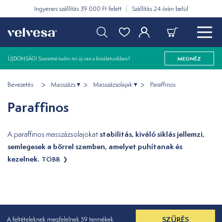
Ingyenes szállítás 39 000 Ft felett
Szállítás 24 órán belül
ÚJDONSÁG! Szeretné tudni mi új van a kínálatunkban?
MEGNÉZ
Bevezetés
Masszázs
Masszázsolajak
Paraffinos
Paraffinos
stabilitás, kiváló siklás jellemzi,
A paraffinos masszázsolajokat
semlegesek a bőrrel szemben, amelyet puhítanak és
kezelnek.
TÖBB
SZŰRÉS
A feltételeknek megfelelnek 59 termékek