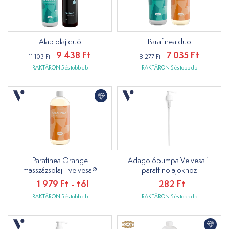
Alap olaj duó
Parafinea duo
9 438 Ft
7 035 Ft
11 103 Ft
8 277 Ft
RAKTÁRON 5 és több db
RAKTÁRON 5 és több db
Parafinea Orange
Adagolópumpa Velvesa 1l
masszázsolaj - velvesa®
paraffinolajokhoz
1 979 Ft - tól
282 Ft
RAKTÁRON 5 és több db
RAKTÁRON 5 és több db