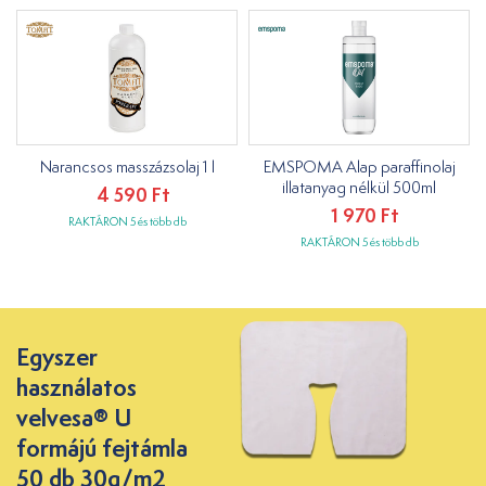
Narancsos masszázsolaj 1 l
EMSPOMA Alap paraffinolaj
illatanyag nélkül 500ml
4 590 Ft
1 970 Ft
RAKTÁRON 5 és több db
RAKTÁRON 5 és több db
Egyszer
használatos
velvesa® U
formájú fejtámla
50 db 30g/m2