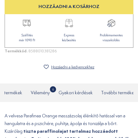
HOZZÁADNI A KOSÁRHOZ
Szállítás
Express
Problémamentes
már 1090 Ft
kézbesítés
visszaküldés
Termékkód:
8588010381286
Hozzáadni a kedvencekhez
6
ó termékek
Vélemény
Gyakori kérdések
További termékek
A velvesa Parafinea Orange masszázsolaj élénkítő hatással van a
hangulatra és a pszichére, puhítja, ápolja és tonizálja a bőrt.
tiszta paraffinolajat tartalmaz hozzáadott
Kizárólag