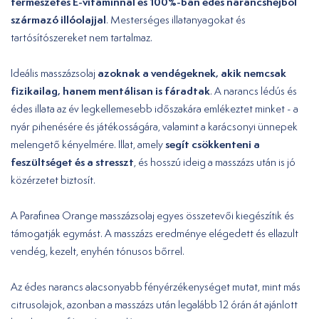
természetes E-vitaminnal és 100%-ban édes narancshéjból
származó illóolajjal
. Mesterséges illatanyagokat és
tartósítószereket nem tartalmaz.
azoknak a vendégeknek, akik nemcsak
Ideális masszázsolaj
fizikailag, hanem mentálisan is fáradtak
. A narancs lédús és
édes illata az év legkellemesebb időszakára emlékeztet minket - a
nyár pihenésére és játékosságára, valamint a karácsonyi ünnepek
segít csökkenteni a
melengető kényelmére. Illat, amely
feszültséget és a stresszt
, és hosszú ideig a masszázs után is jó
közérzetet biztosít.
A Parafinea Orange masszázsolaj egyes összetevői kiegészítik és
támogatják egymást. A masszázs eredménye elégedett és ellazult
vendég, kezelt, enyhén tónusos bőrrel.
Az édes narancs alacsonyabb fényérzékenységet mutat, mint más
citrusolajok, azonban a masszázs után legalább 12 órán át ajánlott