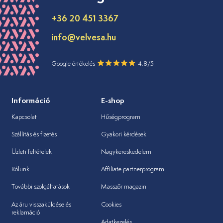
+36 20 451 3367
info@velvesa.hu
Google értékelés
4.8/5
Információ
E-shop
Kapcsolat
Hűségprogram
Szállítás és fizetés
Gyakori kérdések
Üzleti feltételek
Nagykereskedelem
Rólunk
Affiliate partnerprogram
További szolgáltatások
Masszőr magazin
Az áru visszaküldése és
Cookies
reklamáció
Adatkezelés