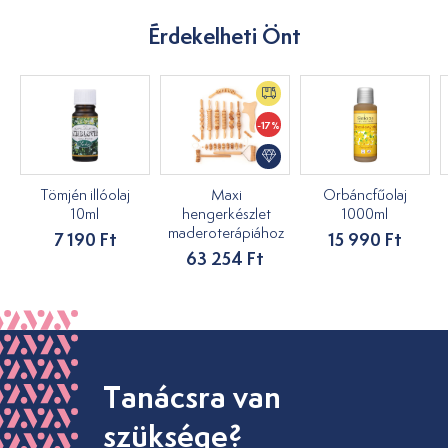
Érdekelheti Önt
-17%
Tömjén illóolaj
Maxi
Orbáncfűolaj
10ml
hengerkészlet
1000ml
maderoterápiához
7 190 Ft
15 990 Ft
63 254 Ft
Tanácsra van
szüksége?