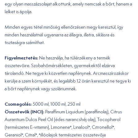
egy olyan masszázsolajat alkottunk, amely nemcsak a bőrt, hanem a
lelket is ápolja.
Minden egyes tétel minőség ellenőrzésen megy keresztül, így
minden használatnál ugyanarra az állagra, illatra, siklásra és
tisztaságra számíthat.
Figyelmeztetés:
Ne használja, ha túlérzékeny a termék
összetevőire. Szobahőmérsékleten, gyermekektől elzárva
tárolandó. Ne tegye ki közvetlen napfénynek. Arcmasszírozáskor
kerülje a szem környékét, és legalább 12 órán keresztül ne tegye ki
a bőrt napfénynek vagy szoláriumnak.
Csomagolás:
5000 ml, 1000 ml, 250 ml
Összetevők (INCI):
Paraffinum Liquidum (paraffinolaj), Citrus
Aurantium Dulcis Peel Oil (édes narancshéj olaj), Tocopherol
(természetes E-vitamin), Limonene*, Linalool*, Citronellol*,
Geraniol*, Citral*, *illóolajok természetes összetevője