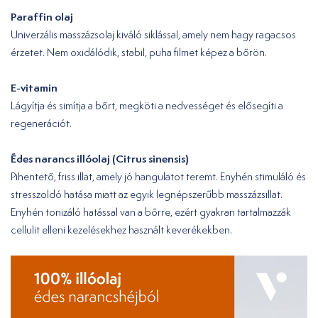
Paraffin olaj
Univerzális masszázsolaj kiváló siklással, amely nem hagy ragacsos
érzetet. Nem oxidálódik, stabil, puha filmet képez a bőrön.
E-vitamin
Lágyítja és simítja a bőrt, megköti a nedvességet és elősegíti a
regenerációt.
Édes narancs illóolaj (Citrus sinensis)
Pihentető, friss illat, amely jó hangulatot teremt. Enyhén stimuláló és
stresszoldó hatása miatt az egyik legnépszerűbb masszázsillat.
Enyhén tonizáló hatással van a bőrre, ezért gyakran tartalmazzák
cellulit elleni kezelésekhez használt keverékekben.