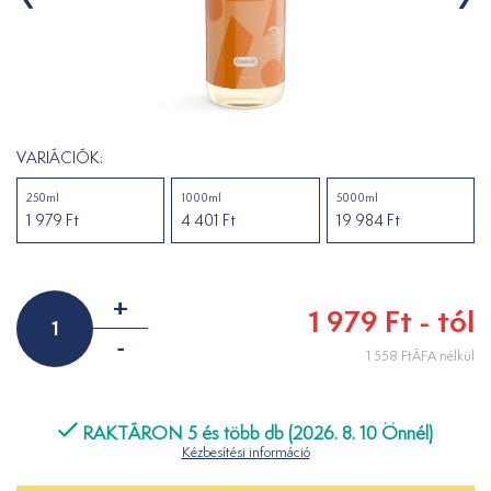
VARIÁCIÓK:
250ml
1000ml
5000ml
1 979 Ft
4 401 Ft
19 984 Ft
+
1 979 Ft - tól
-
1 558 FtÁFA nélkül
RAKTÁRON 5 és több db (2026. 8. 10 Önnél)
Kézbesítési információ