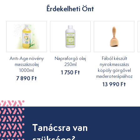
Érdekelheti Önt
Anti-Age növény
Napraforgó olaj
Fából készült
masszázsolaj
250ml
nyirokmasszázs
1000ml
köpöly görgővel
1 750 Ft
maderoterápiához
7 890 Ft
13 990 Ft
Tanácsra van
szüksége?