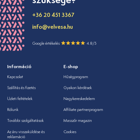
+36 20 451 3367
info@velvesa.hu
Google értékelés
4.8/5
Információ
E-shop
Kapcsolat
Hűségprogram
Szállítás és fizetés
Gyakori kérdések
Üzleti feltételek
Nagykereskedelem
Rólunk
Affiliate partnerprogram
További szolgáltatások
Masszőr magazin
Az áru visszaküldése és
Cookies
reklamáció