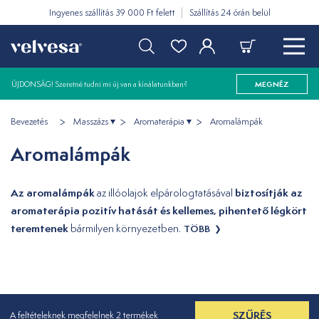
Ingyenes szállítás 39 000 Ft felett
Szállítás 24 órán belül
ÚJDONSÁG! Szeretné tudni mi új van a kínálatunkban?
MEGNÉZ
Bevezetés
Masszázs
Aromaterápia
Aromalámpák
Aromalámpák
Az aromalámpák
biztosítják az
az illóolajok elpárologtatásával
aromaterápia pozitív hatását és kellemes, pihentető légkört
teremtenek
bármilyen környezetben.
TÖBB
SZŰRÉS
A feltételeknek megfelelnek 2 termékek