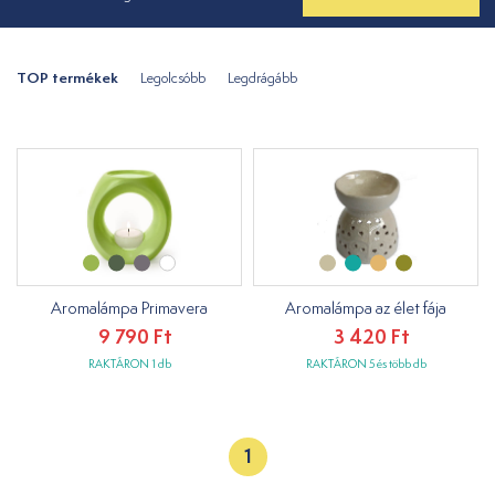
TOP termékek
Legolcsóbb
Legdrágább
Aromalámpa Primavera
Aromalámpa az élet fája
9 790 Ft
3 420 Ft
RAKTÁRON 1 db
RAKTÁRON 5 és több db
1