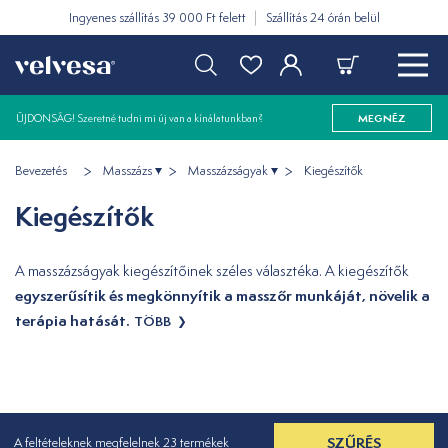
Ingyenes szállítás 39 000 Ft felett
Szállítás 24 órán belül
ÚJDONSÁG! Szeretné tudni mi új van a kínálatunkban?
MEGNÉZ
Bevezetés
Masszázs
Masszázságyak
Kiegészítők
Kiegészítők
A masszázságyak kiegészítőinek széles választéka. A kiegészítők
egyszerűsítik és megkönnyítik a masszőr munkáját, növelik a
terápia hatását.
TÖBB
SZŰRÉS
A feltételeknek megfelelnek 23 termékek