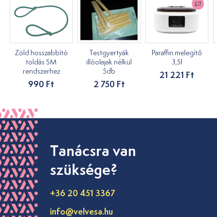
Zöld hosszabbító
Testgyertyák
Paraffin melegítő
toldás SM
illóolajak nélkül
3,5l
rendszerhez
5db
21 221 Ft
990 Ft
2 750 Ft
Tanácsra van
szüksége?
+36 20 451 3367
info@velvesa.hu