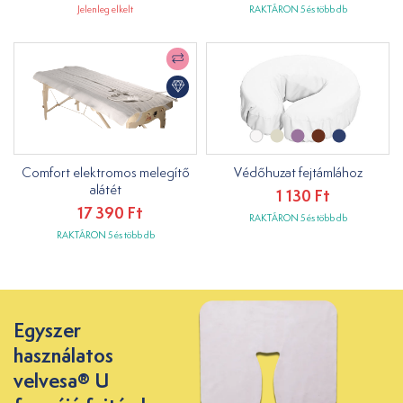
Jelenleg elkelt
RAKTÁRON 5 és több db
Comfort elektromos melegítő
Védőhuzat fejtámlához
alátét
1 130 Ft
17 390 Ft
RAKTÁRON 5 és több db
RAKTÁRON 5 és több db
Egyszer
használatos
velvesa® U