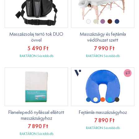
Masszázsolaj tartó tok DUO
Masszázságy és fejtámla
övvel
védőhuzat szett
5 490 Ft
7 990 Ft
RAKTÁRON 5 és több db
RAKTÁRON 5 és több db
Flanelepedő nyílással ellátott
Fejtámla masszázságyhoz
masszázságyhoz
7 890 Ft
7 890 Ft
RAKTÁRON 5 és több db
RAKTÁRON 5 és több db