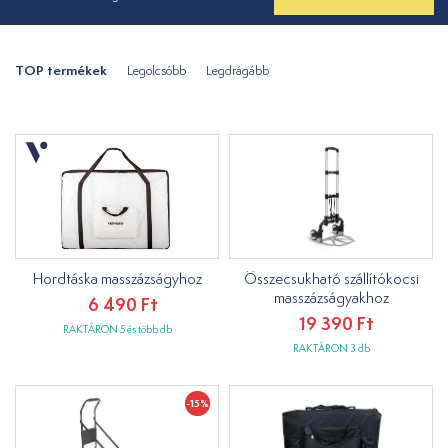
TOP termékek
Legolcsóbb
Legdrágább
Hordtáska masszázságyhoz
Összecsukható szállítókocsi
masszázságyakhoz
6 490 Ft
19 390 Ft
RAKTÁRON 5 és több db
RAKTÁRON 3 db
-15%