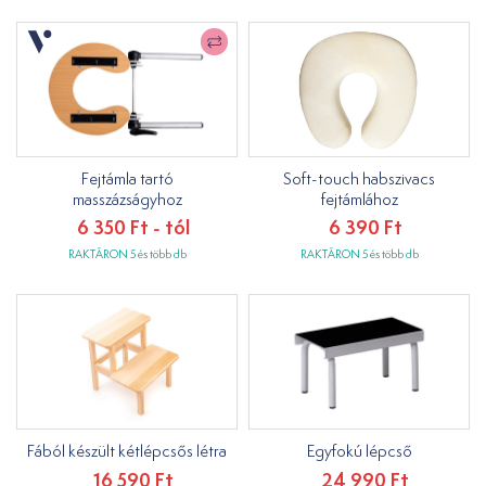
Fejtámla tartó
Soft-touch habszivacs
masszázságyhoz
fejtámlához
6 350 Ft - tól
6 390 Ft
RAKTÁRON 5 és több db
RAKTÁRON 5 és több db
Fából készült kétlépcsős létra
Egyfokú lépcső
16 590 Ft
24 990 Ft