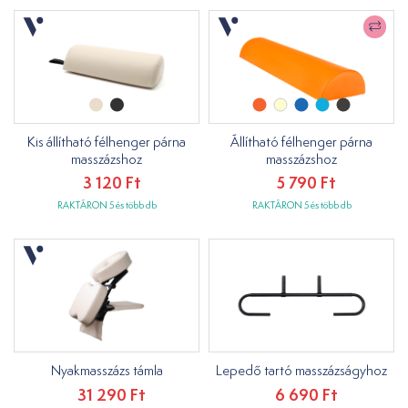
Kis állítható félhenger párna
Állítható félhenger párna
masszázshoz
masszázshoz
3 120 Ft
5 790 Ft
RAKTÁRON 5 és több db
RAKTÁRON 5 és több db
Nyakmasszázs támla
Lepedő tartó masszázságyhoz
31 290 Ft
6 690 Ft