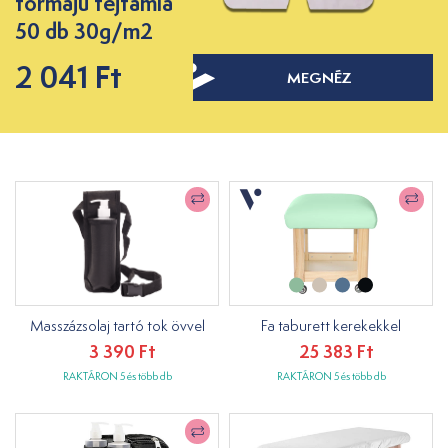
formájú fejtámla
50 db 30g/m2
2 041 Ft
MEGNÉZ
Masszázsolaj tartó tok övvel
Fa taburett kerekekkel
3 390 Ft
25 383 Ft
RAKTÁRON 5 és több db
RAKTÁRON 5 és több db