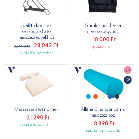
Szállító kocsi az
Gurulós hordtáska
összecsukható
masszázságyhoz
masszázságyakhoz
18 000 Ft
28 042 Ft
32 990 Ft
Jelenleg elkelt
RAKTÁRON 5 és több db
Masszázsalátét nőknek
Állítható henger párna
masszázshoz
21 290 Ft
8 390 Ft
RAKTÁRON 5 és több db
RAKTÁRON 5 és több db