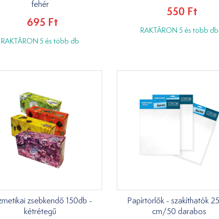
fehér
550 Ft
695 Ft
RAKTÁRON 5 és több db
RAKTÁRON 5 és több db
metikai zsebkendő 150db -
Papírtörlők - szakíthatók 2
kétrétegű
cm/50 darabos