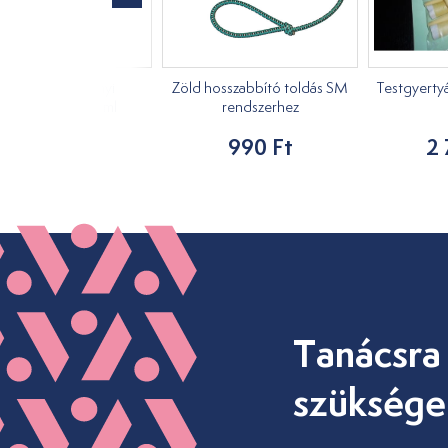
ukaliptusz növényi
Zöld hosszabbító toldás SM
Testgyertyá
asszázsolaj 1000ml
rendszerhez
7 890 Ft
990 Ft
2 
Tanácsra
szüksége