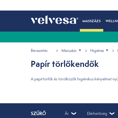
MASSZÁZS
WELLN
Bevezetés
Masszázs
Higiénia
Papír törlőkendők
A papírtörlők és törölközők higiénikus kényelmet ny
SZŰRŐ
Ár
Elérhetőség