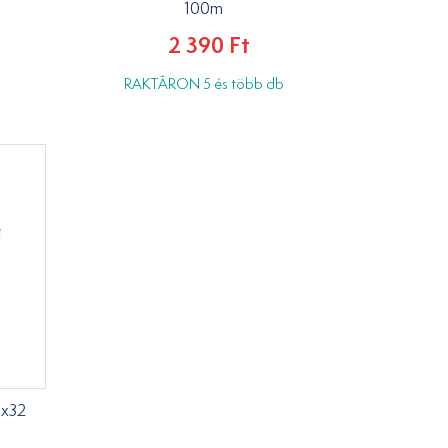
100m
2 390 Ft
RAKTÁRON 5 és több db
5x32