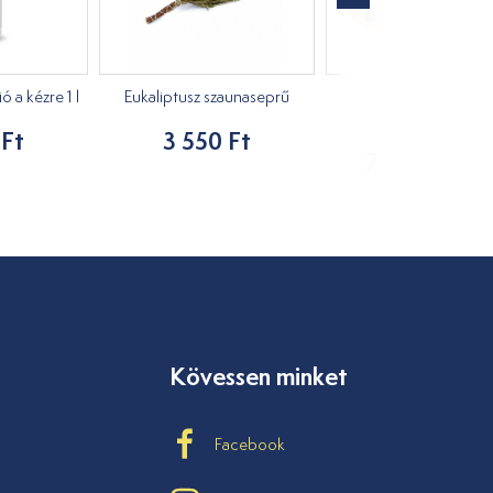
 a kézre 1 l
Eukaliptusz szaunaseprű
Fejtámla tartó
masszázságyhoz
 Ft
3 550 Ft
7 730 Ft - tó
Kövessen minket
Facebook