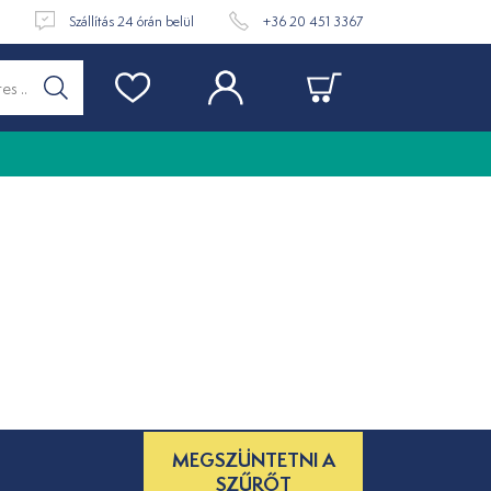
t
Szállítás 24 órán belül
+36 20 451 3367
MEGSZÜNTETNI A
SZŰRŐT