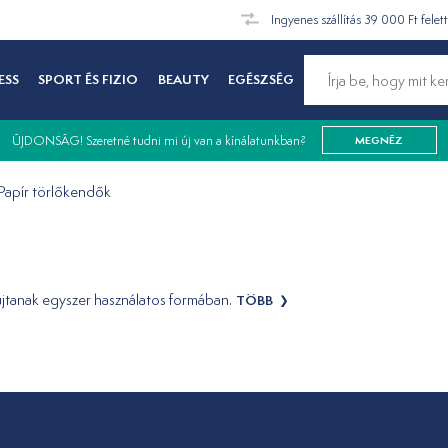
Ingyenes szállítás 39 000 Ft felet
ESS
SPORT ÉS FIZIO
BEAUTY
EGÉSZSÉG
ÚJDONSÁG! Szeretné tudni mi új van a kínálatunkban?
MEGNÉZ
Papír törlőkendők
újtanak egyszer használatos formában.
TÖBB