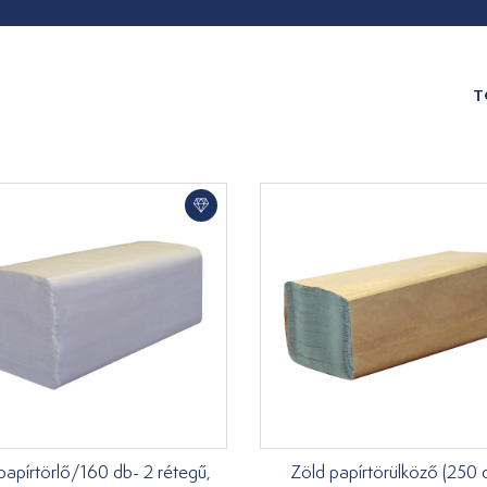
T
papírtörlő/160 db- 2 rétegű,
Zöld papírtörülköző (250 