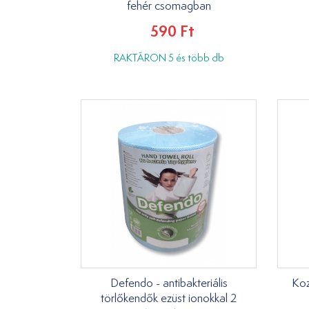
fehér csomagban
590 Ft
RAKTÁRON 5 és több db
Defendo - antibakteriális
Koz
törlőkendők ezüst ionokkal 2