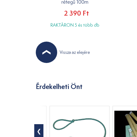
rétegű 100m
2 390 Ft
RAKTÁRON 5 és több db
Vissza az elejére
Érdekelheti Önt