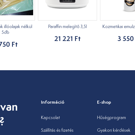
k illóolajak nélkül
Paraffin melegítő 3,5l
Kozmetikai emulzió
5db
21 221 Ft
3 550
750 Ft
 van
Információ
E-shop
?
Kapcsolat
Hűségprogram
Szállítás és fizetés
Gyakori kérdések