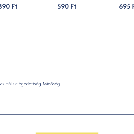
390 Ft
590 Ft
695 
aximális elégedettség. Minőség