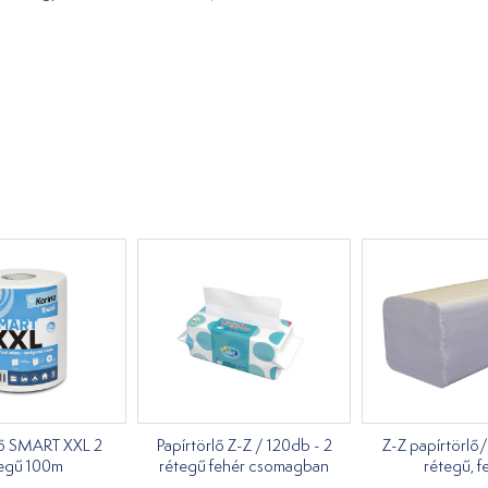
lő SMART XXL 2
Papírtörlő Z-Z / 120db - 2
Z-Z papírtörlő
egű 100m
rétegű fehér csomagban
rétegű, f