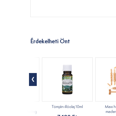
Érdekelheti Önt
Moxi, hosszú,
Tömjén illóolaj 10ml
Maxi h
ynövényes Tai yi hideg
mader