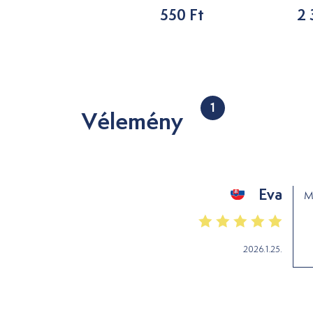
1 743 Ft
550 Ft
2 
1
Vélemény
Eva
M
2026.1.25.