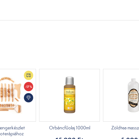
-17%
engerkészlet
Orbáncfűolaj 1000ml
Zöldtea masszáz
oterápiához