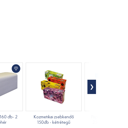
/160 db- 2
Kozmetikai zsebkendő
Papírtörlők - szakíth
ehér
150db - kétrétegű
25x32 cm/50 dara