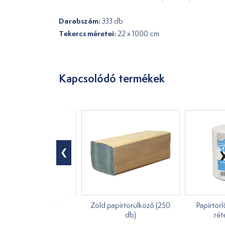
Darabszám:
333 db
Tekercs méretei:
22 x 1000 cm
Kapcsolódó termékek
diclean 210 Surface
Zöld papírtörülköző (250
Papírtör
Green Tea 1l
db)
rét