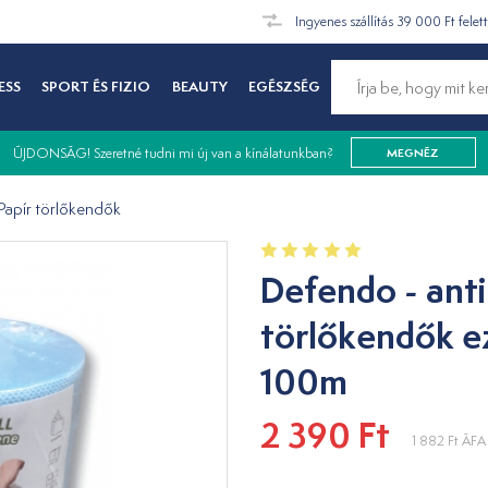
Ingyenes szállítás 39 000 Ft felet
ESS
SPORT ÉS FIZIO
BEAUTY
EGÉSZSÉG
ÚJDONSÁG! Szeretné tudni mi új van a kínálatunkban?
MEGNÉZ
Papír törlőkendők
Defendo - anti
törlőkendők e
100m
2 390 Ft
1 882 Ft
ÁFA 