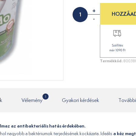
+
HOZZÁAD
-
Szállítás
már 1090 Ft
Termékkód:
80038
1
k
Vélemény
Gyakori kérdések
További
lmaz az antibakteriális hatás érdekében.
a kéz megti
ahol nagyobb a baktériumok terjedésének kockázata. Ideális