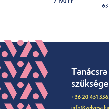
7 190 Ft
10db
63
3 490 Ft
Tanácsra
szüksége
+36 20 451 336
info@velvesa.h