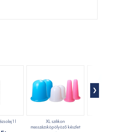
solaj 1 l
XL szilikon
Masszírozó kacs
masszázsköpölyöző készlet