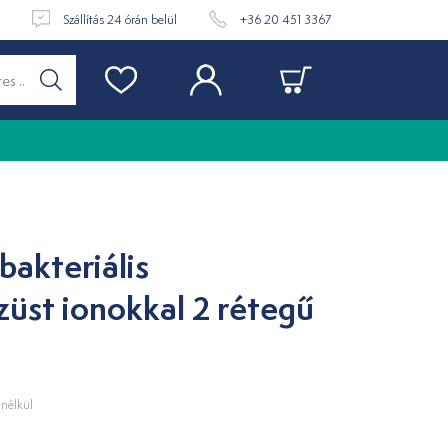
t
Szállítás 24 órán belül
+36 20 451 3367
bakteriális
züst ionokkal 2 rétegű
nélkül