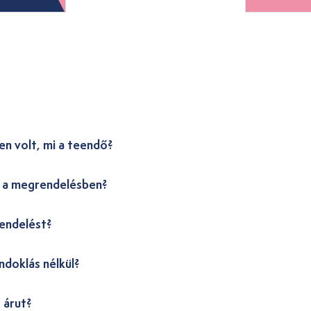
en volt, mi a teendő?
i a megrendelésben?
endelést?
ndoklás nélkül?
 árut?