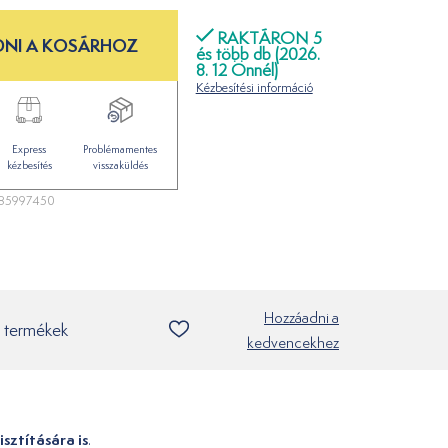
RAKTÁRON 5
NI A KOSÁRHOZ
és több db (2026.
8. 12 Önnél)
Kézbesítési információ
Express
Problémamentes
kézbesítés
visszaküldés
85997450
Hozzáadni a
 termékek
kedvencekhez
sztítására is
.