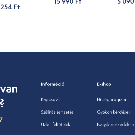
15 990 Ft
5 090
 254 Ft
 van
Információ
E-shop
?
Kapcsolat
Hűségprogram
Szállítás és fizetés
Gyakori kérdések
7
Üzleti feltételek
Nagykereskedelem
u