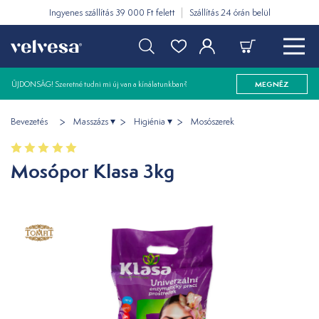
Ingyenes szállítás 39 000 Ft felett
Szállítás 24 órán belül
ÚJDONSÁG! Szeretné tudni mi új van a kínálatunkban?
MEGNÉZ
Bevezetés
Masszázs
Higiénia
Mosószerek
Mosópor Klasa 3kg