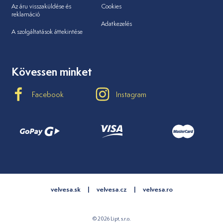
Az áru visszaküldése és
Cookies
reklamáció
Adatkezelés
A szolgáltatások áttekintése
Kövessen minket
Facebook
Instagram
velvesa.sk
velvesa.cz
velvesa.ro
© 2026 Lipt, s.r.o.