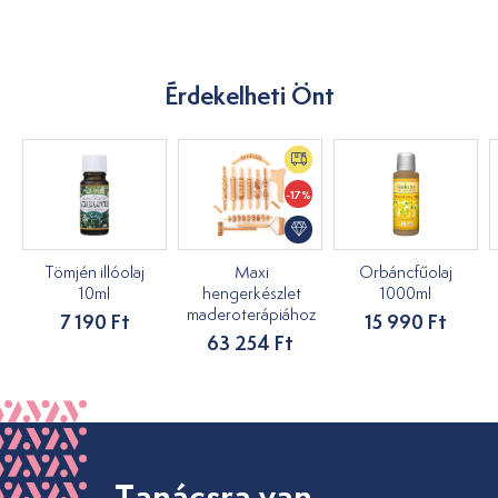
Érdekelheti Önt
-17%
Tömjén illóolaj
Maxi
Orbáncfűolaj
10ml
hengerkészlet
1000ml
maderoterápiához
7 190 Ft
15 990 Ft
63 254 Ft
Tanácsra van