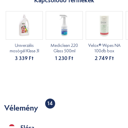
Kapcsolódó termékek
Univerzális
Mediclean 220
Velox® Wipes NA
mosógél Klasa 3l
Glass 500ml
100db box
3 339 Ft
1 230 Ft
2 749 Ft
14
Vélemény
Flóra