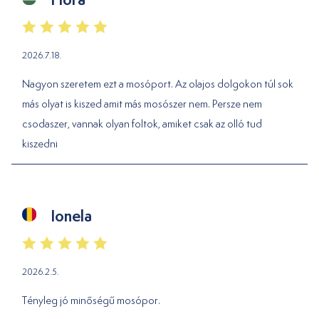
2026.7.18.
Nagyon szeretem ezt a mosóport. Az olajos dolgokon túl sok
más olyat is kiszed amit más mosószer nem. Persze nem
csodaszer, vannak olyan foltok, amiket csak az olló tud
kiszedni
Ionela
2026.2.5.
Tényleg jó minőségű mosópor.