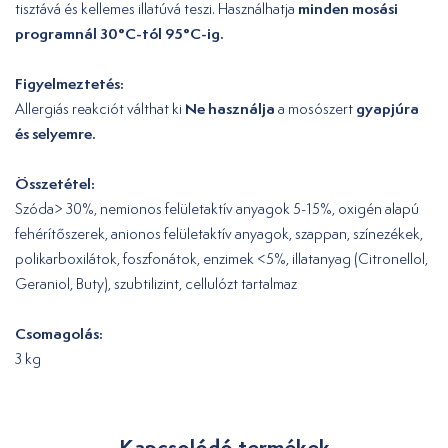
minden mosási
tisztává és kellemes illatúvá teszi. Használhatja
programnál 30°C-tól 95°C-ig.
Figyelmeztetés:
Ne használja
gyapjúra
Allergiás reakciót válthat ki
a mosószert
és selyemre.
Összetétel:
Szóda> 30%, nemionos felületaktív anyagok 5-15%, oxigén alapú
fehérítőszerek, anionos felületaktív anyagok, szappan, színezékek,
polikarboxilátok, foszfonátok, enzimek <5%, illatanyag (Citronellol,
Geraniol, Buty), szubtilizint, cellulózt tartalmaz
Csomagolás:
3 kg