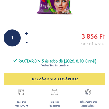
+
3 856 Ft
-
3 036 FtÁFA nélkül
RAKTÁRON 5 és több db (2026. 8. 10 Önnél)
Kézbesítési információ
HOZZÁADNI A KOSÁRHOZ
Szállítás
Express
Problémamentes
már 1090 Ft
kézbesítés
visszaküldés