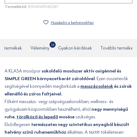
Termékkód:
8594040940287
Hozzáadni a kedvencekhez
14
ó termékek
Vélemény
Gyakori kérdések
További termékek
sokoldalú mosószer aktív oxigénnel és
A KLASA mosópor
SIMPLE GREEN környezetbarát zsíroldóval
. Ezen összetevők
masszázsolajok
és zsírok
segítségével könnyedén megbirkózik a
ellenálló és zsíros foltjaival.
Főként masszázs- vagy szépségszalonokban, wellness- és
nagy mennyiségű
gyógyászati ​​központokban használható, ahol
ruha
törölköző és lepedő
mosása
,
szükséges.
természetes vagy szintetikus anyagból készült
Elsődlegesen
halvány színű ruhaneműkhöz
alkalmas. A textilt tökéletesen