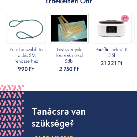
Érdekelheti Önt
Zöld hosszabbító
Testgyertyák
Paraffin melegítő
toldás SM
illóolajak nélkül
3,5l
rendszerhez
5db
21 221 Ft
990 Ft
2 750 Ft
Tanácsra van
szüksége?