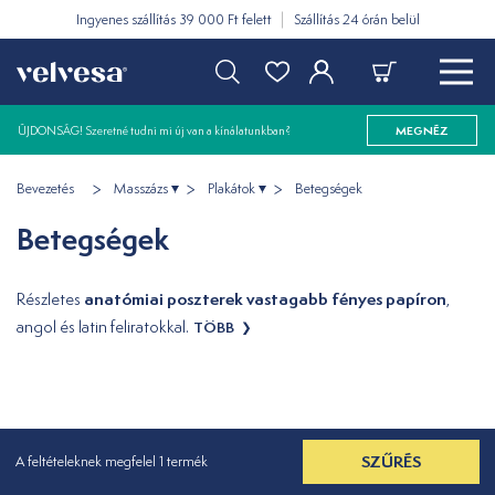
Ingyenes szállítás 39 000 Ft felett
Szállítás 24 órán belül
ÚJDONSÁG! Szeretné tudni mi új van a kínálatunkban?
MEGNÉZ
Bevezetés
Masszázs
Plakátok
Betegségek
Betegségek
anatómiai poszterek vastagabb fényes papíron
Részletes
,
angol és latin feliratokkal.
TÖBB
SZŰRÉS
A feltételeknek megfelel 1 termék