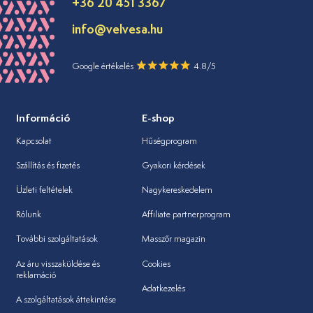
+36 20 451 3367
info@velvesa.hu
Google értékelés
4.8/5
Információ
E-shop
Kapcsolat
Hűségprogram
Szállítás és fizetés
Gyakori kérdések
Üzleti feltételek
Nagykereskedelem
Rólunk
Affiliate partnerprogram
További szolgáltatások
Masszőr magazin
Az áru visszaküldése és
Cookies
reklamáció
Adatkezelés
A szolgáltatások áttekintése