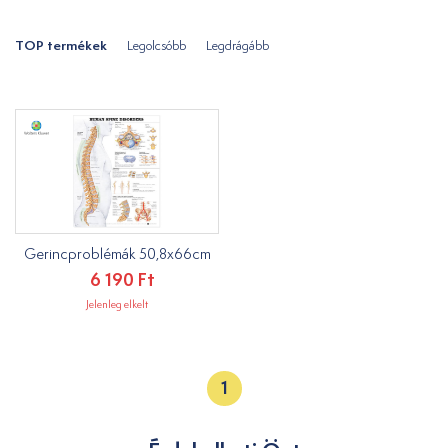
TOP termékek
Legolcsóbb
Legdrágább
Gerincproblémák 50,8x66cm
6 190 Ft
Jelenleg elkelt
1