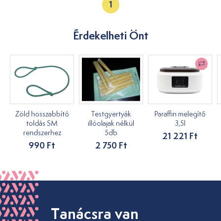
1
Érdekelheti Önt
Zöld hosszabbító
Testgyertyák
Paraffin melegítő
toldás SM
illóolajak nélkül
3,5l
rendszerhez
5db
21 221 Ft
990 Ft
2 750 Ft
Tanácsra van