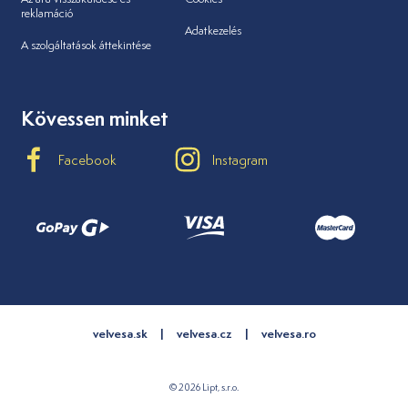
reklamáció
Adatkezelés
A szolgáltatások áttekintése
Kövessen minket
Facebook
Instagram
velvesa.sk
velvesa.cz
velvesa.ro
© 2026 Lipt, s.r.o.