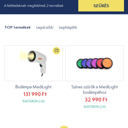
SZŰRÉS
A feltételeknek megfelelnek 2 termékek
TOP termékek
Legolcsóbb
Legdrágább
Biolámpa MediLight
Színes szűrők a MediLight
biolámpához
131 990 Ft
32 990 Ft
RAKTÁRON 2 db
RAKTÁRON 2 db