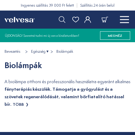
Ingyenes szállítás 39 000 Ft felett
Szállítás 24 órán belül
ÚJDONSÁG! Szeretné tudni mi új van a kínálatunkban?
MEGNÉZ
Bevezetés
Egészség
Biolámpák
Biolámpák
A biolámpa otthoni és professzionális használatra egyaránt alkalmas
fényterápiás készülék. Támogatja a gyógyulást és a
szövetek regenerálódását, valamint bőrfiatalító hatással
bír.
TÖBB