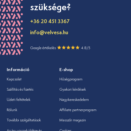
szüksége?
+36 20 451 3367
info@velvesa.hu
Google értékelés
4.8/5
Információ
E-shop
Kapcsolat
Hűségprogram
Szállítás és fizetés
Gyakori kérdések
Üzleti feltételek
Nagykereskedelem
Rólunk
Affiliate partnerprogram
További szolgáltatások
Masszőr magazin
Az áru visszaküldése és
Cookies