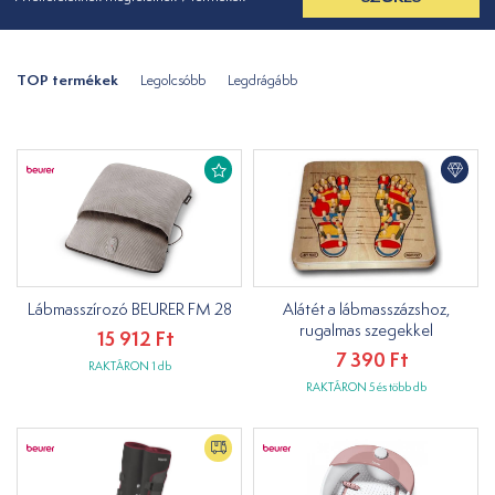
TOP termékek
Legolcsóbb
Legdrágább
Lábmasszírozó BEURER FM 28
Alátét a lábmasszázshoz,
rugalmas szegekkel
15 912 Ft
7 390 Ft
RAKTÁRON 1 db
RAKTÁRON 5 és több db