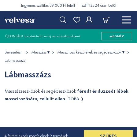
Ingyenes szállítás 39 000 Ft felett
Szállítás 24 órán belül
ÚJDONSÁG! Szeretné tudni mi új van a kínálatunkban?
MEGNÉZ
Bevezetés
Masszázs
Masszírozó készülékek és segédeszközök
Lábmasszázs
Lábmasszázs
fáradt és duzzadt lábak
Masszázseszközök és segédeszközök
masszírozására, cellulit ellen.
TÖBB
SZŰRÉS
A feltételeknek megfelelnek 9 termékek