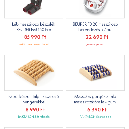
Láb masszírozó készülék
BEURER FB 20 masszírozó
BEURER FM 150 Pro
berendezés a lábra
85 990 Ft
22 690 Ft
Raktáron a beszállítónál
Jelenleg elkelt
Fából készült talpmasszírozó
Masszázs görgők a talp
hengerekkel
masszírozására fa - gumi
8 990 Ft
6 390 Ft
RAKTÁRON 5 és több db
RAKTÁRON 5 és több db