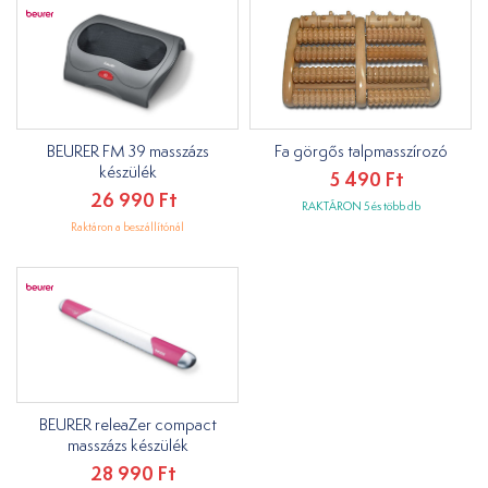
BEURER FM 39 masszázs
Fa görgős talpmasszírozó
készülék
5 490 Ft
26 990 Ft
RAKTÁRON 5 és több db
Raktáron a beszállítónál
BEURER releaZer compact
masszázs készülék
28 990 Ft