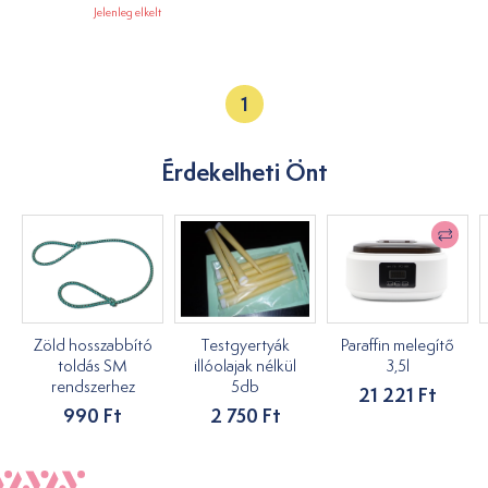
Jelenleg elkelt
1
Érdekelheti Önt
Zöld hosszabbító
Testgyertyák
Paraffin melegítő
toldás SM
illóolajak nélkül
3,5l
rendszerhez
5db
21 221 Ft
990 Ft
2 750 Ft