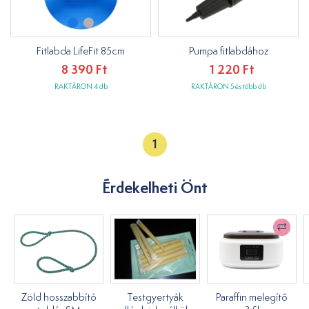
Fitlabda LifeFit 85cm
Pumpa fitlabdához
8 390 Ft
1 220 Ft
RAKTÁRON 4 db
RAKTÁRON 5 és több db
1
Érdekelheti Önt
Zöld hosszabbító
Testgyertyák
Paraffin melegítő