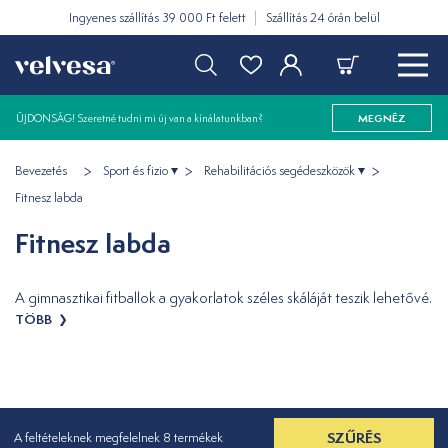
Ingyenes szállítás 39 000 Ft felett
Szállítás 24 órán belül
ÚJDONSÁG! Szeretné tudni mi új van a kínálatunkban?
MEGNÉZ
Bevezetés
Sport és fizio
Rehabilitációs segédeszközök
Fitnesz labda
Fitnesz labda
A gimnasztikai fitballok a gyakorlatok széles skáláját teszik lehetővé.
TÖBB
SZŰRÉS
A feltételeknek megfelelnek 8 termékek