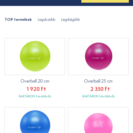
TOP termékek
Legolcsóbb
Legdrágább
Overball 20 cm
Overball 25 cm
1 920 Ft
2 350 Ft
RAKTÁRON 5 és több db
RAKTÁRON 5 és több db