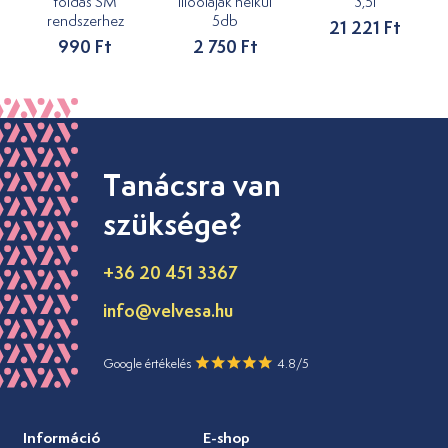
toldás SM
illóolajak nélkül
3,5l
rendszerhez
5db
21 221 Ft
990 Ft
2 750 Ft
Tanácsra van
szüksége?
+36 20 451 3367
info@velvesa.hu
Google értékelés
4.8/5
Információ
E-shop