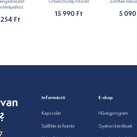
engerkészlet
Orbáncfűolaj 1000ml
Zöldtea masszáz
oterápiához
15 990 Ft
5 090
 254 Ft
 van
Információ
E-shop
?
Kapcsolat
Hűségprogram
Szállítás és fizetés
Gyakori kérdések
7