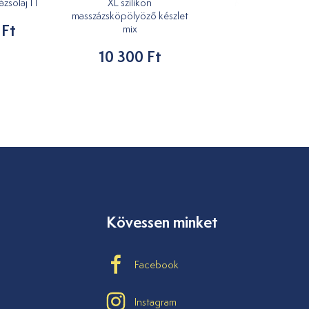
solaj 1 l
XL szilikon
Masszírozó kacs
masszázsköpölyöző készlet
 Ft
1 210 Ft
mix
10 300 Ft
Kövessen minket
Facebook
Instagram