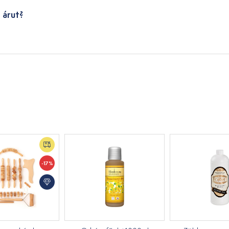
 árut?
-17%