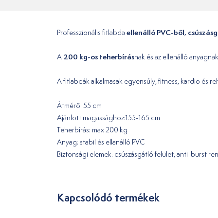
ellenálló PVC-ből, csúszás
Professzionális fitlabda
200 kg-os
teherbírás
A
nak és az ellenálló anyagna
A fitlabdák alkalmasak egyensúly, fitness, kardio és re
Átmérő: 55 cm
Ajánlott magassághoz:155-165 cm
Teherbírás: max 200 kg
Anyag: stabil és ellanálló PVC
Biztonsági elemek: csúszásgátló felület, anti-burst 
Kapcsolódó termékek