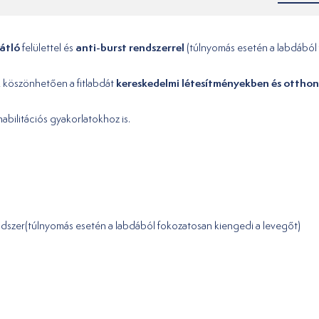
gátló
anti-burst rendszerrel
felülettel és
(túlnyomás esetén a labdából 
kereskedelmi létesítményekben és otthon
k köszönhetően a fitlabdát
habilitációs gyakorlatokhoz is.
rendszer(túlnyomás esetén a labdából fokozatosan kiengedi a levegőt)