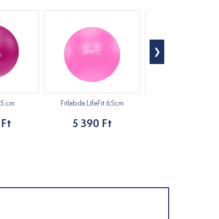
25 cm
Fitlabda LifeFit 65cm
Overball 30 cm
 Ft
5 390 Ft
2 950 Ft