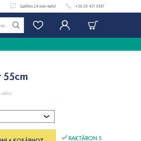
t
Szállítás 24 órán belül
+36 20 451 3367
it 55cm
nélkül
RAKTÁRON 5
NI A KOSÁRHOZ