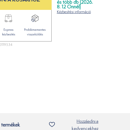
és több db (2026.
8. 12 Önnél)
Kézbesítési információ
Express
Problémamentes
kézbesítés
visszaküldés
3119534
Hozzáadni a
 termékek
kedvencekhez