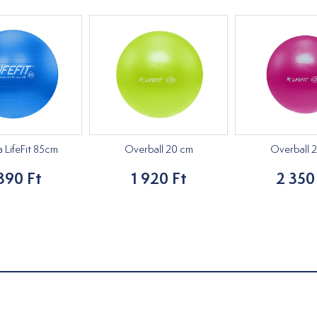
a LifeFit 85cm
Overball 20 cm
Overball 
390 Ft
1 920 Ft
2 350