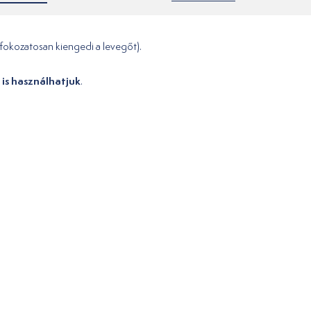
fokozatosan kiengedi a levegőt).
 is használhatjuk
.