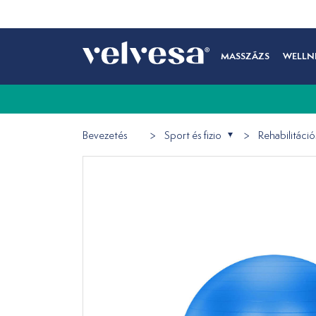
MASSZÁZS
WELLN
Bevezetés
Sport és fizio
Rehabilitáci