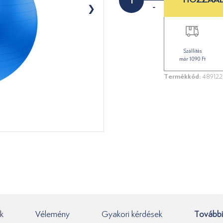
-
Szállítás
már 1090 Ft
Termékkód:
489122
k
Vélemény
Gyakori kérdések
További