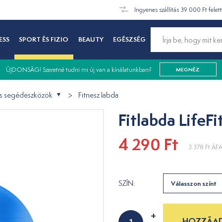
Ingyenes szállítás 39 000 Ft felet
ESS
SPORT ÉS FIZIO
BEAUTY
EGÉSZSÉG
ÚJDONSÁG! Szeretné tudni mi új van a kínálatunkban?
MEGNÉZ
ós segédeszközök
Fitnesz labda
Fitlabda LifeF
4 290 Ft
3 378 Ft
ÁFA 
SZÍN:
Válasszon színt
+
HOZZÁAD