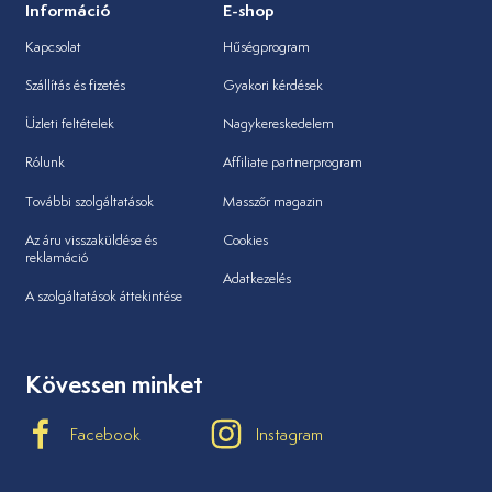
Információ
E-shop
Kapcsolat
Hűségprogram
Szállítás és fizetés
Gyakori kérdések
Üzleti feltételek
Nagykereskedelem
Rólunk
Affiliate partnerprogram
További szolgáltatások
Masszőr magazin
Az áru visszaküldése és
Cookies
reklamáció
Adatkezelés
A szolgáltatások áttekintése
Kövessen minket
Facebook
Instagram