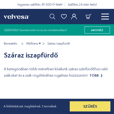
Ingyenes szállítás 39 000 Ft felett
Szállítás 24 órán belül
ÚJDONSÁG! Szeretné tudni mi új van a kínálatunkban?
MEGNÉZ
Bevezetés
Wellness
Száraz iszapfürdő
Száraz iszapfürdő
A kategóriában több méretben kínálunk száraz szénfürdőhöz való
zsákokat és a zsák rögzítéséhez rugalmas húzózsinórt.
TÖBB
SZŰRÉS
A feltételeknek megfelelnek 3 termékek