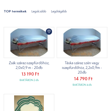
TOP termékek
Legolcsóbb
Legdrágább
Zsák száraz iszapfürdőhöz,
Táska száraz szén vagy
2,0x0,9 m - 20db
iszapfürdőhöz, 2,2x0,9m -
20db
13 190 Ft
14 790 Ft
RAKTÁRON 2 db
RAKTÁRON 4 db