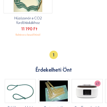
Húzózsinór a CO2
fürdőtáskákhoz
11 190 Ft
Raktáron a beszállítónál
1
Érdekelheti Önt