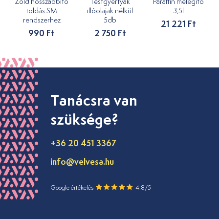
Zöld hosszabbító
Testgyertyák
Paraffin melegítő
toldás SM
illóolajak nélkül
3,5l
rendszerhez
5db
21 221 Ft
990 Ft
2 750 Ft
Tanácsra van
szüksége?
+36 20 451 3367
info@velvesa.hu
Google értékelés
4.8/5