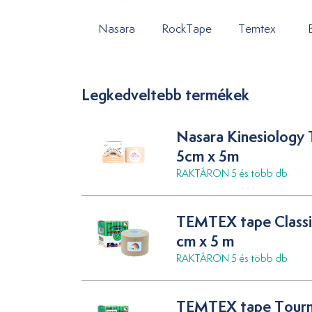
Nasara
RockTape
Temtex
Legkedveltebb termékek
Nasara Kinesiology
5cm x 5m
RAKTÁRON 5 és több db
TEMTEX tape Classi
cm x 5 m
RAKTÁRON 5 és több db
TEMTEX tape Tourm