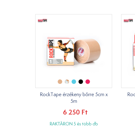
RockTape érzékeny bőrre 5cm x
Roc
5m
6 250 Ft
RAKTÁRON 5 és több db