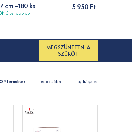
,7 cm –180 ks
5 950 Ft
N 5 és több db
MEGSZÜNTETNI A
SZŰRŐT
OP termékek
Legolcsóbb
Legdrágább