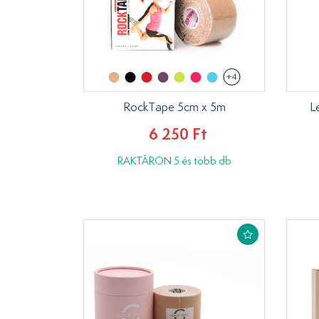
+4
RockTape 5cm x 5m
L
6 250 Ft
RAKTÁRON 5 és több db