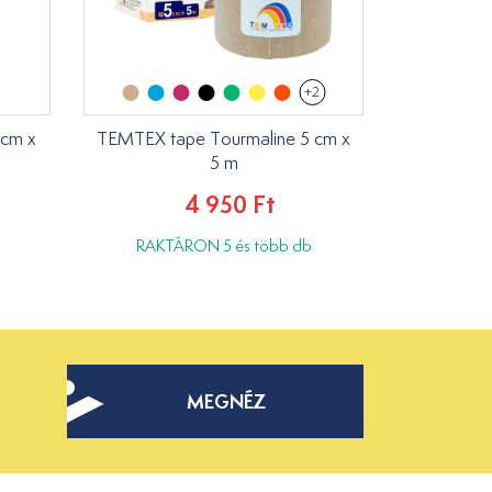
+2
5cm x
TEMTEX tape Tourmaline 5 cm x
5 m
4 950 Ft
RAKTÁRON 5 és több db
MEGNÉZ