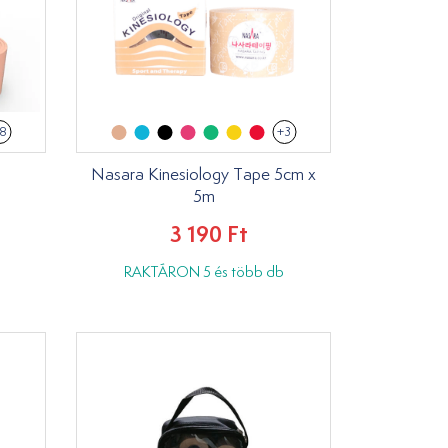
8
+3
Nasara Kinesiology Tape 5cm x
5m
3 190 Ft
RAKTÁRON 5 és több db