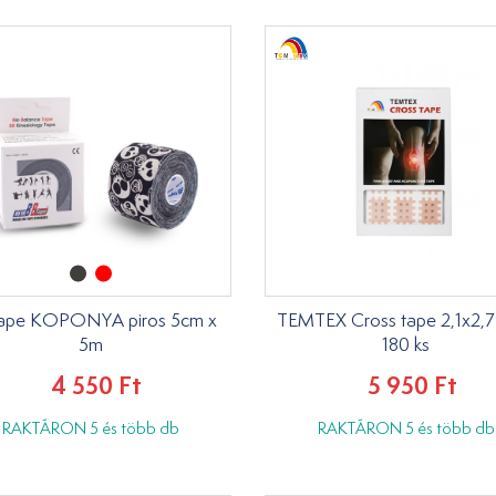
tape KOPONYA piros 5cm x
TEMTEX Cross tape 2,1x2,7
5m
180 ks
4 550 Ft
5 950 Ft
RAKTÁRON 5 és több db
RAKTÁRON 5 és több db