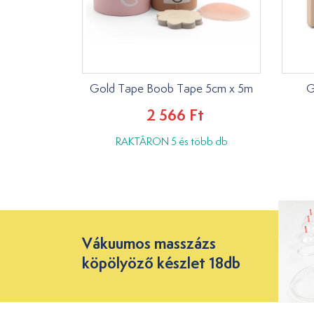
Gold Tape Boob Tape 5cm x 5m
G
2 566 Ft
RAKTÁRON 5 és több db
Vákuumos masszázs
köpölyöző készlet 18db