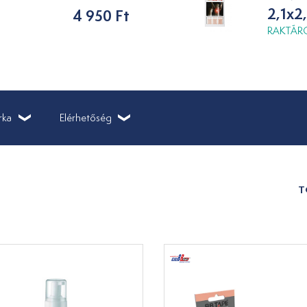
2,1x2
4 950 Ft
RAKTÁRO
rka
Elérhetőség
T