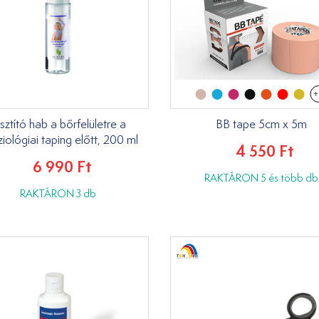
+
sztító hab a bőrfelületre a
BB tape 5cm x 5m
ziológiai taping előtt, 200 ml
4 550 Ft
6 990 Ft
RAKTÁRON 5 és több db
RAKTÁRON 3 db