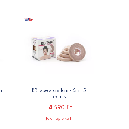
5m
BB tape arcra 1cm x 5m - 5
tekercs
4 590 Ft
Jelenleg elkelt