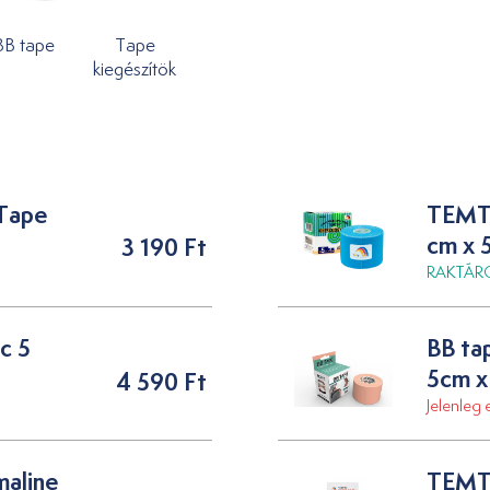
BB tape
Tape
kiegészítök
 Tape
TEMTE
cm x 
3 190 Ft
RAKTÁRO
c 5
BB ta
5cm x
4 590 Ft
Jelenleg e
aline
TEMTE