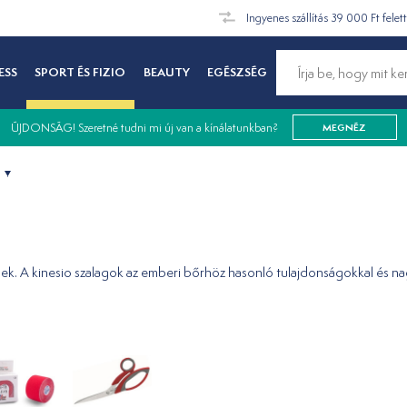
Ingyenes szállítás 39 000 Ft felet
ESS
SPORT ÉS FIZIO
BEAUTY
EGÉSZSÉG
ÚJDONSÁG! Szeretné tudni mi új van a kínálatunkban?
MEGNÉZ
k. A kinesio szalagok az emberi bőrhöz hasonló tulajdonságokkal és n