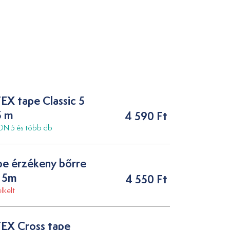
X tape Classic 5
5 m
4 590 Ft
N 5 és több db
pe érzékeny bőrre
 5m
4 550 Ft
lkelt
X Cross tape