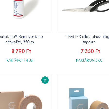
eukotape® Remover tape
TEMTEX olló a kineziológ
eltávolító, 350 ml
tapekre
8 790 Ft
7 350 Ft
RAKTÁRON 4 db
RAKTÁRON 5 db