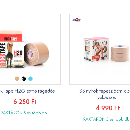
kTape H2O extra ragadós
BB nyirok tapasz 5cm x 
lyukacsos
6 250 Ft
4 990 Ft
RAKTÁRON 5 és több db
RAKTÁRON 5 és több db