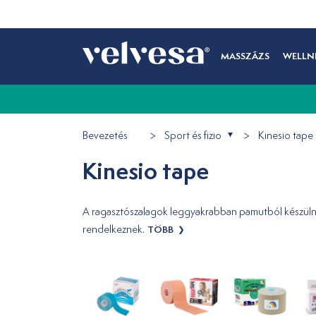
MASSZÁZS
WELLN
Bevezetés
Sport és fizio
Kinesio tape
Kinesio tape
A ragasztószalagok leggyakrabban pamutból készülne
rendelkeznek.
TÖBB