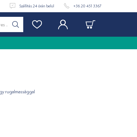
t
Szállítás 24 órán belül
+36 20 451 3367
agy rugalmassággal