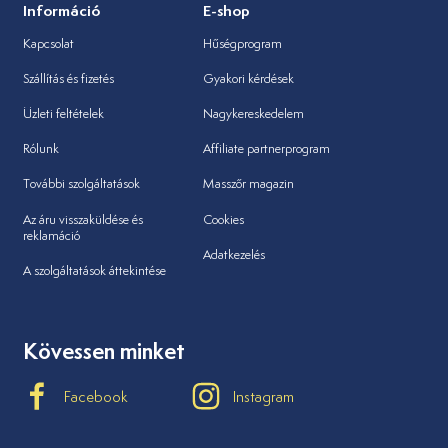
Információ
E-shop
Kapcsolat
Hűségprogram
Szállítás és fizetés
Gyakori kérdések
Üzleti feltételek
Nagykereskedelem
Rólunk
Affiliate partnerprogram
További szolgáltatások
Masszőr magazin
Az áru visszaküldése és
Cookies
reklamáció
Adatkezelés
A szolgáltatások áttekintése
Kövessen minket
Facebook
Instagram