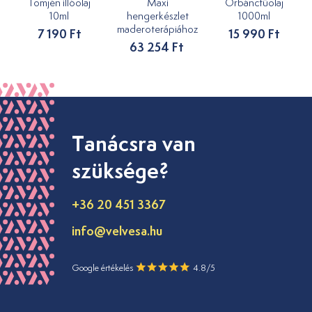
Tömjén illóolaj
Maxi
Orbáncfűolaj
10ml
hengerkészlet
1000ml
maderoterápiához
7 190 Ft
15 990 Ft
63 254 Ft
Tanácsra van
szüksége?
+36 20 451 3367
info@velvesa.hu
Google értékelés
4.8/5