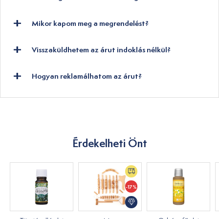
Mikor kapom meg a megrendelést?
Visszaküldhetem az árut indoklás nélkül?
Hogyan reklamálhatom az árut?
Érdekelheti Önt
-17%