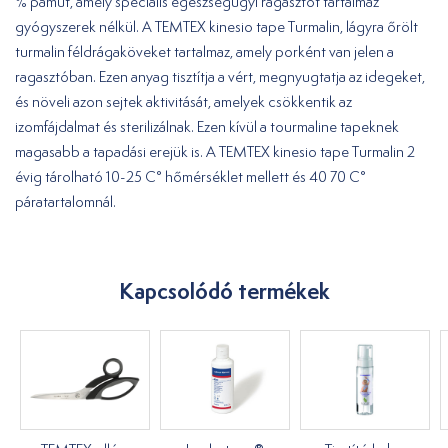
% pamut, amely speciális egészségügyi ragasztót tartalmaz
gyógyszerek nélkül. A TEMTEX kinesio tape Turmalin, lágyra őrölt
turmalin féldrágaköveket tartalmaz, amely porként van jelen a
ragasztóban. Ezen anyag tisztítja a vért, megnyugtatja az idegeket,
és növeli azon sejtek aktivitását, amelyek csökkentik az
izomfájdalmat és sterilizálnak. Ezen kívül a tourmaline tapeknek
magasabb a tapadási erejük is. A TEMTEX kinesio tape Turmalin 2
évig tárolható 10-25 C° hőmérséklet mellett és 40 70 C°
páratartalomnál.
Kapcsolódó termékek