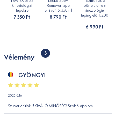
TEMTEX olló a
Leukotape®
Tisztító hab a
kineziológiai
Remover tape
bőrfelületre a
tapekre
eltávolító, 350 ml
kineziológiai
taping előtt, 200
7 350 Ft
8 790 Ft
ml
6 990 Ft
3
Vélemény
GYÖNGYI
2025.6.16.
Szuper örülök!!!! KIVÁLÓ MINŐSÉG! Szívből ajánlom!!