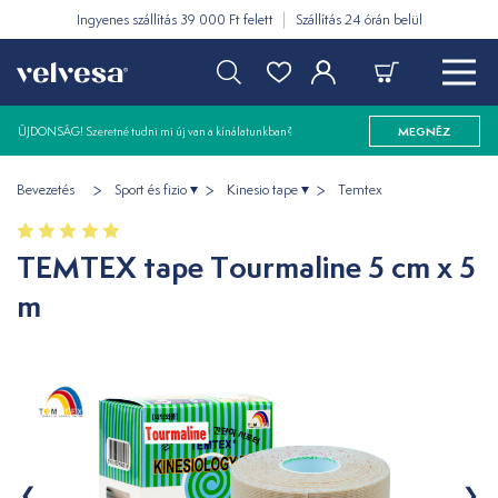
Ingyenes szállítás 39 000 Ft felett
Szállítás 24 órán belül
ÚJDONSÁG! Szeretné tudni mi új van a kínálatunkban?
MEGNÉZ
Bevezetés
Sport és fizio
Kinesio tape
Temtex
TEMTEX tape Tourmaline 5 cm x 5
m