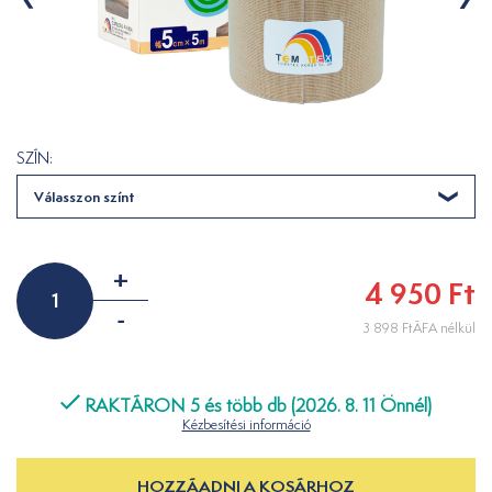
SZÍN:
Válasszon színt
+
4 950 Ft
-
3 898 FtÁFA nélkül
RAKTÁRON 5 és több db (2026. 8. 11 Önnél)
Kézbesítési információ
HOZZÁADNI A KOSÁRHOZ