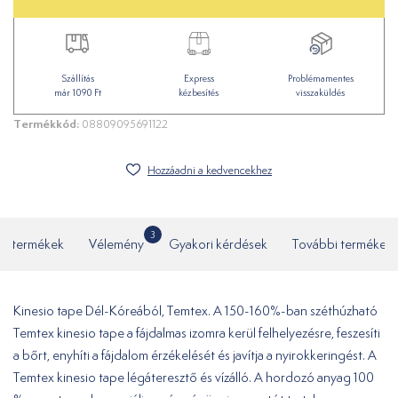
Szállítás
Express
Problémamentes
már 1090 Ft
kézbesítés
visszaküldés
Termékkód:
08809095691122
Hozzáadni a kedvencekhez
3
ó termékek
Vélemény
Gyakori kérdések
További termékek
Kinesio tape Dél-Kóreából, Temtex. A 150-160%-ban széthúzható
Temtex kinesio tape a fájdalmas izomra kerül felhelyezésre, feszesíti
a bőrt, enyhíti a fájdalom érzékelését és javítja a nyirokkeringést. A
Temtex kinesio tape légáteresztő és vízálló. A hordozó anyag 100