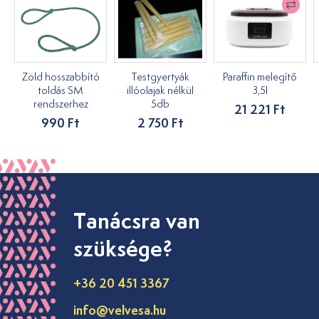
Zöld hosszabbító
Testgyertyák
Paraffin melegítő
toldás SM
illóolajak nélkül
3,5l
rendszerhez
5db
21 221 Ft
990 Ft
2 750 Ft
Tanácsra van
szüksége?
+36 20 451 3367
info@velvesa.hu