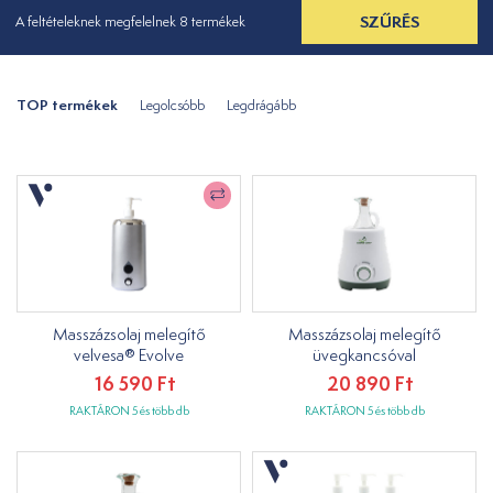
SZŰRÉS
A feltételeknek megfelelnek 8 termékek
TOP termékek
Legolcsóbb
Legdrágább
Masszázsolaj melegítő
Masszázsolaj melegítő
velvesa® Evolve
üvegkancsóval
16 590 Ft
20 890 Ft
RAKTÁRON 5 és több db
RAKTÁRON 5 és több db