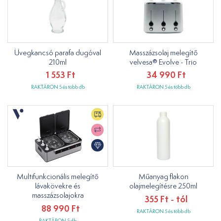
Üvegkancsó parafa dugóval
Masszázsolaj melegítő
210ml
velvesa® Evolve - Trio
1 553 Ft
34 990 Ft
RAKTÁRON 5 és több db
RAKTÁRON 5 és több db
Multifunkcionális melegítő
Műanyag flakon
lávakövekre és
olajmelegítésre 250ml
masszázsolajokra
355 Ft - tól
88 990 Ft
RAKTÁRON 5 és több db
RAKTÁRON 5 db