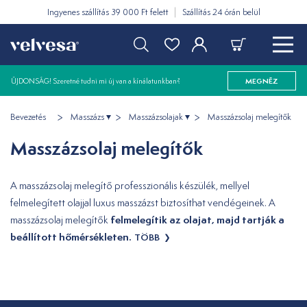
Ingyenes szállítás 39 000 Ft felett
Szállítás 24 órán belül
ÚJDONSÁG! Szeretné tudni mi új van a kínálatunkban?
MEGNÉZ
Bevezetés
Masszázs
Masszázsolajak
Masszázsolaj melegítők
Masszázsolaj melegítők
A masszázsolaj melegítő professzionális készülék, mellyel
felmelegített olajjal luxus masszázst biztosíthat vendégeinek. A
felmelegítik az olajat, majd tartják a
masszázsolaj melegítők
beállított hőmérsékleten.
TÖBB