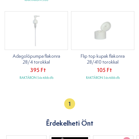
Adagolópumpa flakonra
Flip top kupak flakonra
28/4 torokkal
28/410 torokkal
395 Ft
105 Ft
RAKTÁRON 5 és több db
RAKTÁRON 5 és több db
1
Érdekelheti Önt