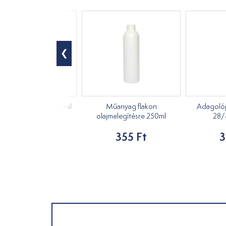
kancsó parafa dugóval
Műanyag flakon
Adagolóp
210ml
olajmelegítésre 250ml
28/
1 553 Ft
355 Ft
3