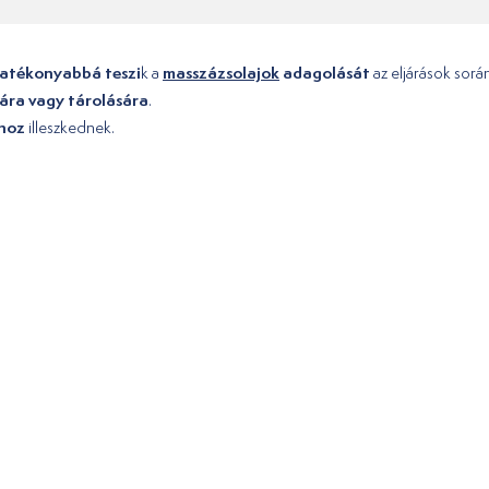
hatékonyabbá teszi
masszázsolajok
adagolását
k a
az eljárások sorá
sára vagy tárolására
.
khoz
illeszkednek.