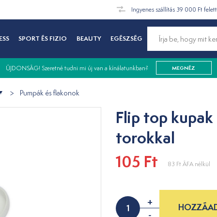
Ingyenes szállítás 39 000 Ft felet
ESS
SPORT ÉS FIZIO
BEAUTY
EGÉSZSÉG
ÚJDONSÁG! Szeretné tudni mi új van a kínálatunkban?
MEGNÉZ
Pumpák és flakonok
Flip top kupak
torokkal
105 Ft
83 Ft
ÁFA nélkül
+
HOZZÁAD
-