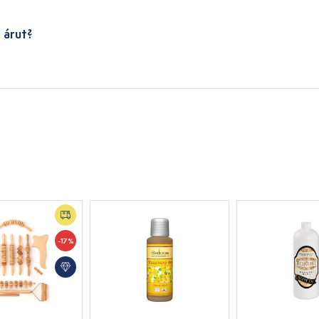
 árut?
-17%