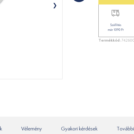
Szállítás
már 1090 Ft
Termékkód:
74260
k
Vélemény
Gyakori kérdések
További