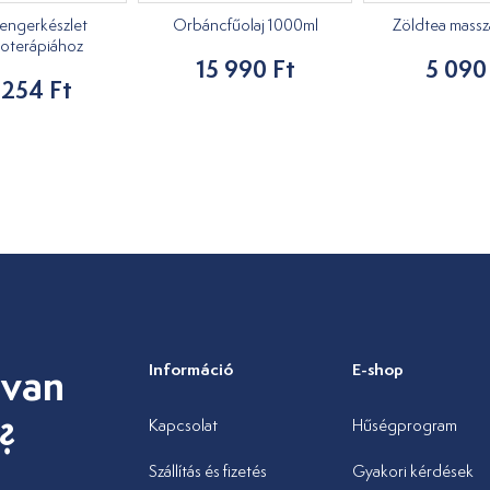
engerkészlet
Orbáncfűolaj 1000ml
Zöldtea masszáz
oterápiához
15 990 Ft
5 090
 254 Ft
 van
Információ
E-shop
?
Kapcsolat
Hűségprogram
Szállítás és fizetés
Gyakori kérdések