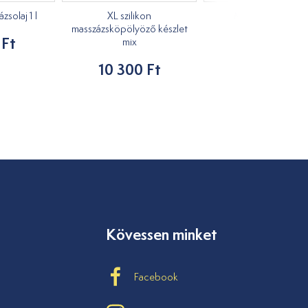
solaj 1 l
XL szilikon
Masszírozó kacs
masszázsköpölyöző készlet
 Ft
1 210 Ft
mix
10 300 Ft
Kövessen minket
Facebook