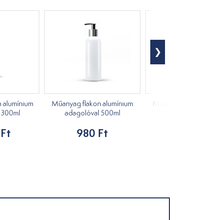
n alumínium
Műanyag flakon alumínium
Műanyag flakon alum
l 300ml
adagolóval 500ml
adagolóval 300m
 Ft
980 Ft
855 Ft