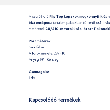
Flip Top kupakok
megkönnyítik és 
A cserélhető
biztonságos
szállítá
a tartalom palackban történő
28/410-es torokkal ellátott flakono
A méretek
Paraméterek:
Szín: fehér
A torok mérete: 28/410
Anyag: PP műanyag
Csomagolás:
1 db
Kapcsolódó termékek