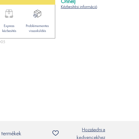
Önnél)
Kézbesítési információ
Express
Problémamentes
kézbesítés
visszaküldés
005
Hozzáadni a
 termékek
kedvencekhez