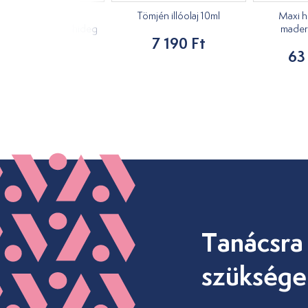
Moxi, hosszú,
Tömjén illóolaj 10ml
Maxi h
ynövényes Tai yi hideg
mader
7 190 Ft
10db
63
3 490 Ft
Tanácsra
szüksége