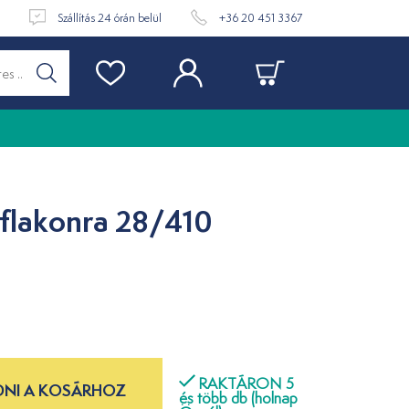
t
Szállítás 24 órán belül
+36 20 451 3367
 flakonra 28/410
RAKTÁRON 5
NI A KOSÁRHOZ
és több db (holnap