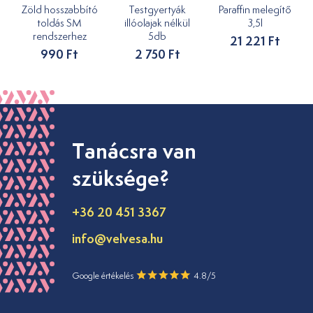
Zöld hosszabbító
Testgyertyák
Paraffin melegítő
toldás SM
illóolajak nélkül
3,5l
rendszerhez
5db
21 221 Ft
990 Ft
2 750 Ft
Tanácsra van
szüksége?
+36 20 451 3367
info@velvesa.hu
Google értékelés
4.8/5