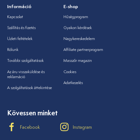
Információ
E-shop
Kapcsolat
Hűségprogram
Szállítás és fizetés
Gyakori kérdések
Üzleti feltételek
Nagykereskedelem
Rólunk
Affiliate partnerprogram
További szolgáltatások
Masszőr magazin
Az áru visszaküldése és
Cookies
reklamáció
Adatkezelés
A szolgáltatások áttekintése
Kövessen minket
Facebook
Instagram