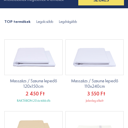
TOP termékek
Legolcsóbb
Legdrágább
Masszázs / Szauna lepedő
Masszázs / Szauna lepedő
120x150cm
110x240cm
2 450 Ft
3 550 Ft
RAKTÁRON 20 és több db
Jelenleg elkelt