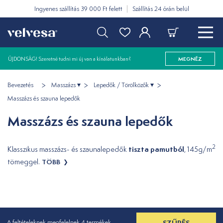
Ingyenes szállítás 39 000 Ft felett
Szállítás 24 órán belül
ÚJDONSÁG! Szeretné tudni mi új van a kínálatunkban?
MEGNÉZ
Bevezetés
Masszázs
Lepedők / Törölközők
Masszázs és szauna lepedők
Masszázs és szauna lepedők
2
tiszta pamutból
Klasszikus masszázs- és szaunalepedők
, 145g/m
tömeggel.
TÖBB
SZŰRÉS
A feltételeknek megfelelnek 4 termékek