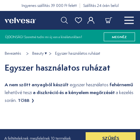
Ingyenes szállítás 39 000 Ft felett
Szállítás 24 órán belül
ÚJDONSÁG! Szeretné tudni mi új van a kínálatunkban?
MEGNÉZ
Bevezetés
Beauty
Egyszer használatos ruházat
Egyszer használatos ruházat
A nem szőtt anyagból készült
fehérnemű
egyszer használatos
a diszkréció és a kényelem megőrzését
lehetővé teszi
a kezelés
során.
TÖBB
SZŰRÉS
A feltételeknek megfelelnek 10 termékek