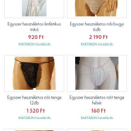
Egyszer használatos limfatikus
Egyszer használatos női bugyi
trikó
6db
920 Ft
2 190 Ft
RAKTÁRON 5 és több db
RAKTÁRON 5 és több db
Egyszer használatos női tanga
Egyszer használatos nőt tanga
12db
fehér
1 520 Ft
160 Ft
RAKTÁRON 5 és több db
RAKTÁRON 5 és több db