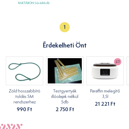
RAKTÁRON 5 és több db
1
Érdekelheti Önt
Zöld hosszabbító
Testgyertyák
Paraffin melegítő
toldás SM
illóolajak nélkül
3,5l
rendszerhez
5db
21 221 Ft
990 Ft
2 750 Ft