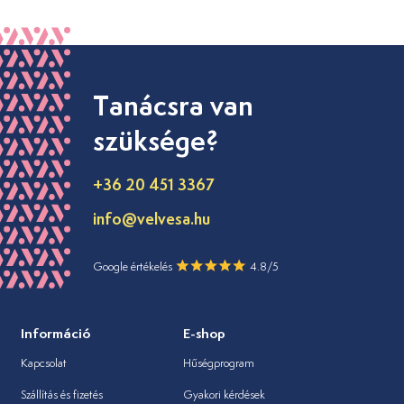
Tanácsra van
szüksége?
+36 20 451 3367
info@velvesa.hu
Google értékelés
4.8/5
Információ
E-shop
Kapcsolat
Hűségprogram
Szállítás és fizetés
Gyakori kérdések