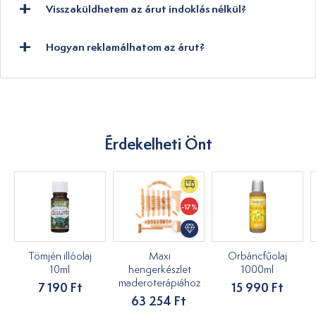
Visszaküldhetem az árut indoklás nélkül?
Hogyan reklamálhatom az árut?
Érdekelheti Önt
-17%
Tömjén illóolaj
Maxi
Orbáncfűolaj
10ml
hengerkészlet
1000ml
maderoterápiához
7 190 Ft
15 990 Ft
63 254 Ft