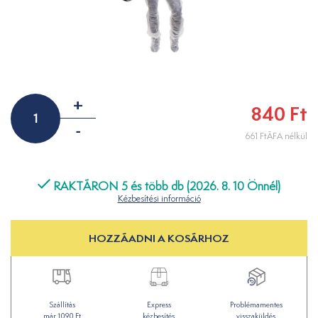
+
840 Ft
-
661 FtÁFA nélkül
RAKTÁRON 5 és több db (2026. 8. 10 Önnél)
Kézbesítési információ
HOZZÁADNI A KOSÁRHOZ
Szállítás
Express
Problémamentes
már 1090 Ft
kézbesítés
visszaküldés