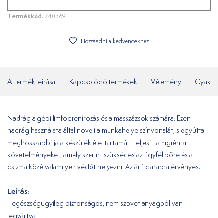
Termékkód:
740369
Hozzáadni a kedvencekhez
A termék leírása
Kapcsolódó termékek
Vélemény
Gyakor
Nadrág a gépi limfodrenírozás és a masszázsok számára. Ezen
nadrág használata által növeli a munkahelye színvonalát, s egyúttal
meghosszabbítja a készülék élettartamát. Teljesíti a higiéniai
követelményeket, amely szerint szükséges az ügyfél bőre és a
csizma közé valamilyen védőt helyezni. Az ár 1 darabra érvényes.
Leírás:
- egészségügyileg biztonságos, nem szövet anyagból van
legyártva