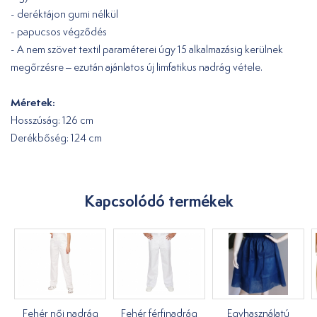
- deréktájon gumi nélkül
- papucsos végződés
- A nem szövet textil paraméterei úgy 15 alkalmazásig kerülnek
megőrzésre – ezután ajánlatos új limfatikus nadrág vétele.
Méretek:
Hosszúság: 126 cm
Derékbőség: 124 cm
Kapcsolódó termékek
Fehér női nadrág
Fehér férfinadrág
Egyhasználatú