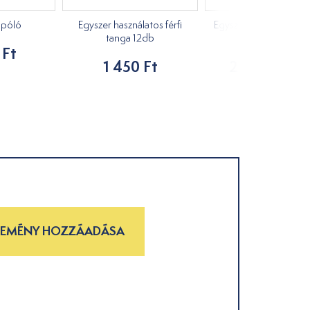
i póló
Egyszer használatos férfi
Egyszer használatos ha
tanga 12db
100db
 Ft
1 450 Ft
2 790 Ft - t
LEMÉNY HOZZÁADÁSA