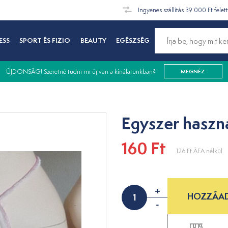
Ingyenes szállítás 39 000 Ft felet
ESS
SPORT ÉS FIZIO
BEAUTY
EGÉSZSÉG
ÚJDONSÁG! Szeretné tudni mi új van a kínálatunkban?
MEGNÉZ
Egyszer haszn
160 Ft
126 Ft
ÁFA nélkül
+
HOZZÁAD
-