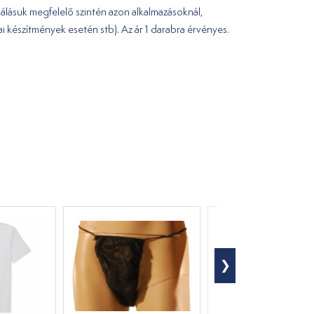
álásuk megfelelő szintén azon alkalmazásoknál,
i készítmények esetén stb). Az ár 1 darabra érvényes.