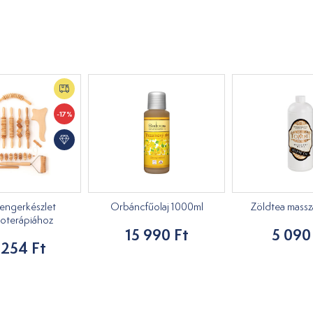
-17%
engerkészlet
Orbáncfűolaj 1000ml
Zöldtea masszáz
oterápiához
15 990 Ft
5 090
 254 Ft