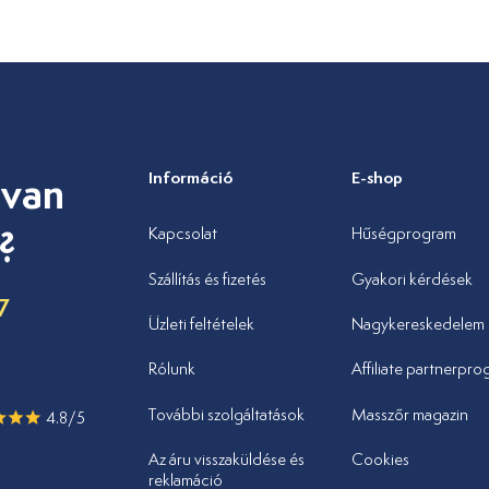
 van
Információ
E-shop
?
Kapcsolat
Hűségprogram
Szállítás és fizetés
Gyakori kérdések
7
Üzleti feltételek
Nagykereskedelem
u
Rólunk
Affiliate partnerpr
További szolgáltatások
Masszőr magazin
4.8/5
Az áru visszaküldése és
Cookies
reklamáció