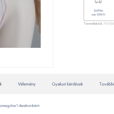
Szállítás
már 1090 Ft
Termékkód:
74030
k
Vélemény
Gyakori kérdések
További
csomagolva 1 darabonként.