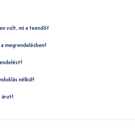
en volt, mi a teendő?
i a megrendelésben?
endelést?
ndoklás nélkül?
 árut?