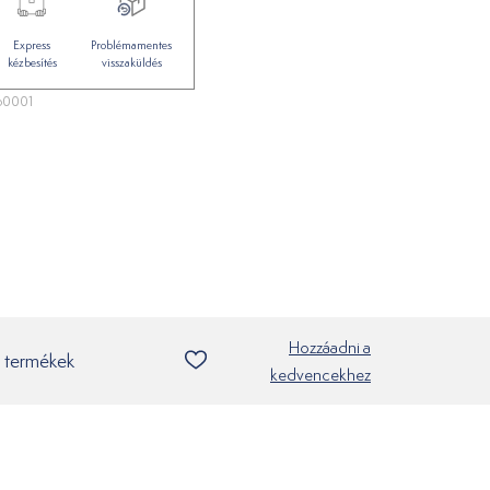
Express
Problémamentes
kézbesítés
visszaküldés
60001
Hozzáadni a
 termékek
kedvencekhez