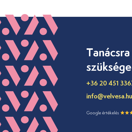
Tanácsra
szüksége
+36 20 451 336
info@velvesa.h
Google értékelés