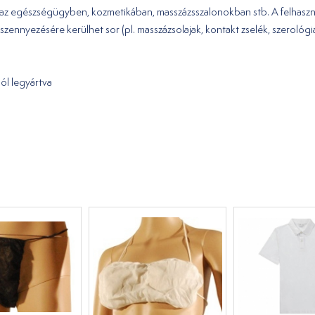
ra az egészségügyben, kozmetikában, masszázsszalonokban stb. A felhaszn
zennyezésére kerülhet sor (pl. masszázsolajak, kontakt zselék, szerológia
ól legyártva