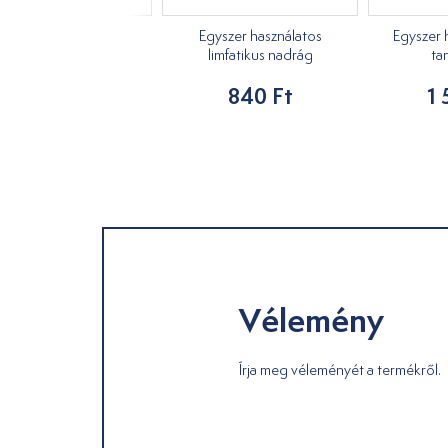
Férfi/Női trikó
Egyszer használatos
Egyszer 
limfatikus nadrág
ta
2 990 Ft
840 Ft
1 
Vélemény
Írja meg véleményét a termékről.