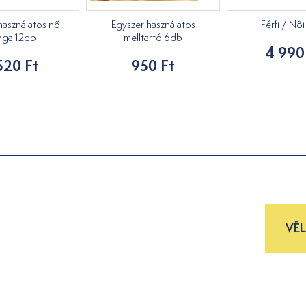
használatos női
Egyszer használatos
Férfi / Nő
nga 12db
melltartó 6db
4 990
520 Ft
950 Ft
VÉ