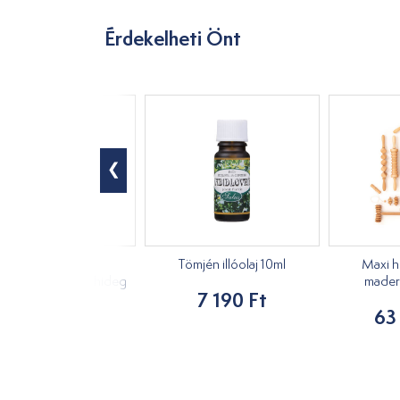
Érdekelheti Önt
Moxi, hosszú,
Tömjén illóolaj 10ml
Maxi h
ynövényes Tai yi hideg
mader
7 190 Ft
10db
63
3 490 Ft