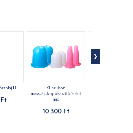
solaj 1 l
XL szilikon
Masszírozó kacs
masszázsköpölyöző készlet
 Ft
1 210 Ft
mix
10 300 Ft