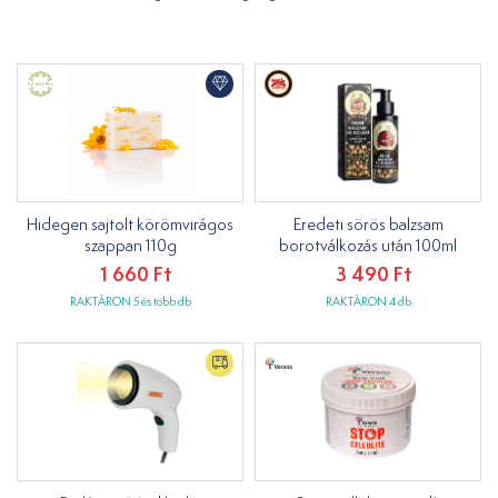
Hidegen sajtolt körömvirágos
Eredeti sörös balzsam
szappan 110g
borotválkozás után 100ml
1 660 Ft
3 490 Ft
RAKTÁRON 5 és több db
RAKTÁRON 4 db