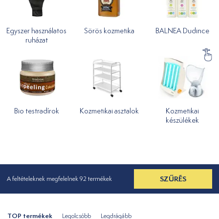
Egyszer használatos
Sörös kozmetika
BALNEA Dudince
ruházat
Bio testradírok
Kozmetikai asztalok
Kozmetikai
készülékek
SZŰRÉS
A feltételeknek megfelelnek 92 termékek
TOP termékek
Legolcsóbb
Legdrágább