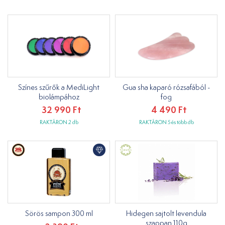
Színes szűrők a MediLight
Gua sha kaparó rózsafából -
biolámpához
fog
32 990 Ft
4 490 Ft
RAKTÁRON 2 db
RAKTÁRON 5 és több db
Sörös sampon 300 ml
Hidegen sajtolt levendula
szappan 110g