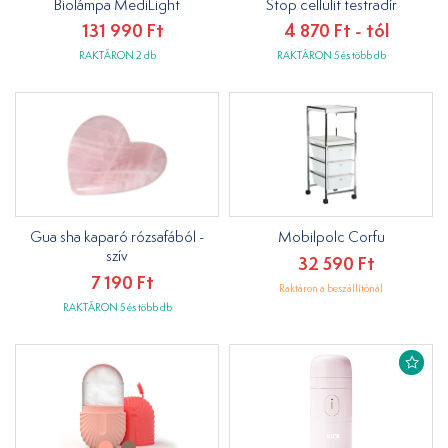
Biolámpa MediLight
Stop cellulit testradír
131 990 Ft
4 870 Ft - tól
RAKTÁRON 2 db
RAKTÁRON 5 és több db
Gua sha kaparó rózsafából -
Mobilpolc Corfu
szív
32 590 Ft
7 190 Ft
Raktáron a beszállítónál
RAKTÁRON 5 és több db