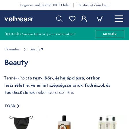
Ingyenes szállítás 39 000 Ft felett
Szállítás 24 órán belül
ÚJDONSÁG! Szeretné tudni mi új van a kínálatunkban?
MEGNÉZ
Bevezetés
Beauty
Beauty
test-, bőr-, és hajápolásra, otthoni
Termékkínálat a
használatra, valamint szépségszalonok, fodrászok és
fodrászüzletek
szakemberei számára.
TÖBB