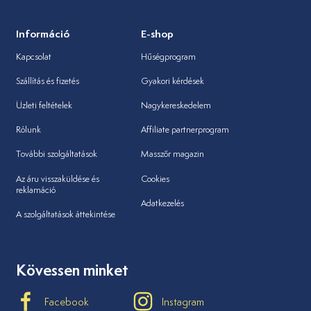
Információ
E-shop
Kapcsolat
Hűségprogram
Szállítás és fizetés
Gyakori kérdések
Üzleti feltételek
Nagykereskedelem
Rólunk
Affiliate partnerprogram
További szolgáltatások
Masszőr magazin
Az áru visszaküldése és
Cookies
reklamáció
Adatkezelés
A szolgáltatások áttekintése
Kövessen minket
Facebook
Instagram