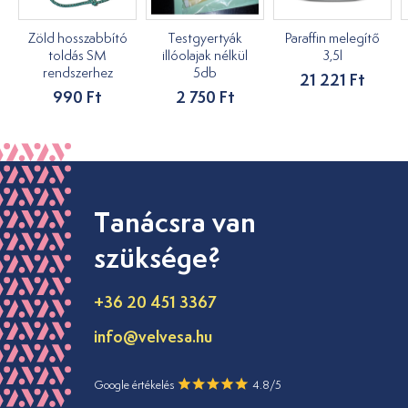
Zöld hosszabbító
Testgyertyák
Paraffin melegítő
toldás SM
illóolajak nélkül
3,5l
rendszerhez
5db
21 221 Ft
990 Ft
2 750 Ft
Tanácsra van
szüksége?
+36 20 451 3367
info@velvesa.hu
Google értékelés
4.8/5