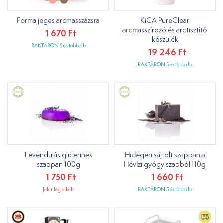
Forma jeges arcmasszázsra
KiCA PureClear
arcmasszírozó és arctisztító
1 670 Ft
készülék
RAKTÁRON 5 és több db
19 246 Ft
RAKTÁRON 5 és több db
Levendulás glicerines
Hidegen sajtolt szappan a
szappan 100g
Hévízi gyógyiszapból 110g
1 750 Ft
1 660 Ft
Jelenleg elkelt
RAKTÁRON 5 és több db