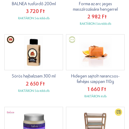
BALNEA tusfürdő 200ml
Forma az arc jeges
masszírozására hengerrel
3 720 Ft
2 982 Ft
RAKTÁRON 5 és több db
RAKTÁRON 5 és több db
Sörös hajbalzsam 300 ml
Hidegen sajtolt narancsos-
fahéjas szappan 110g
2 650 Ft
1 660 Ft
RAKTÁRON 5 és több db
RAKTÁRON 4 db