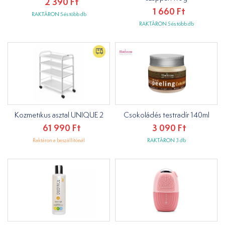
2 390 Ft
1 660 Ft
RAKTÁRON 5 és több db
RAKTÁRON 5 és több db
Kozmetikus asztal UNIQUE 2
Csokoládés testradír 140ml
61 990 Ft
3 090 Ft
Raktáron a beszállítónál
RAKTÁRON 3 db