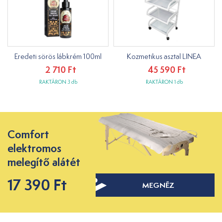
Eredeti sörös lábkrém 100ml
Kozmetikus asztal LINEA
2 710 Ft
45 590 Ft
RAKTÁRON 3 db
RAKTÁRON 1 db
Comfort
elektromos
melegítő alátét
17 390 Ft
MEGNÉZ