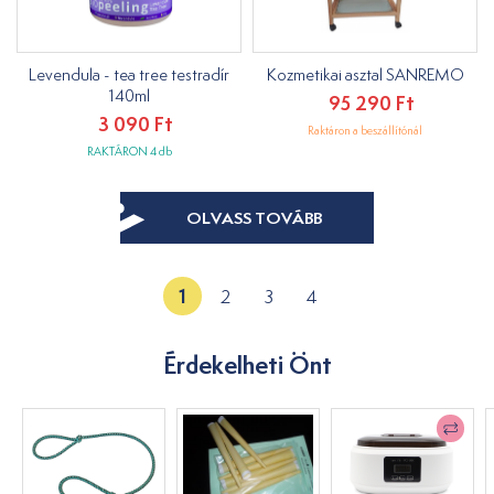
Levendula - tea tree testradír
Kozmetikai asztal SANREMO
140ml
95 290 Ft
3 090 Ft
Raktáron a beszállítónál
RAKTÁRON 4 db
OLVASS TOVÁBB
1
2
3
4
Érdekelheti Önt