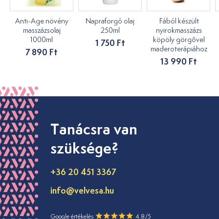
Anti-Age növény
Napraforgó olaj
Fából készült
masszázsolaj
250ml
nyirokmasszázs
1000ml
köpöly görgővel
1 750 Ft
maderoterápiához
7 890 Ft
13 990 Ft
Tanácsra van
szüksége?
+36 20 451 3367
info@velvesa.hu
Google értékelés
4.8/5