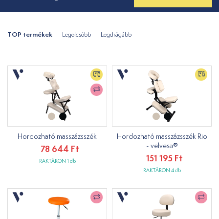
TOP termékek
Legolcsóbb
Legdrágább
Hordozható masszázsszék
Hordozható masszázsszék Rio
- velvesa®
78 644 Ft
151 195 Ft
RAKTÁRON 1 db
RAKTÁRON 4 db