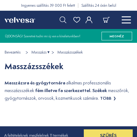
Ingyenes szállítás 39 000 Ft felett
Szállítás 24 órán belül
ÚJDONSÁG! Szeretné tudni mi új van a kínálatunkban?
MEGNÉZ
Bevezetés
Masszázs
Masszázsszékek
Masszázsszékek
Masszázsra és gyógytornára
alkalmas professzionális
fém illetve fa szerkezettel. Székek
masszázsszékek
masszőrök,
gyógytornászok, orvosok, kozmetikusok számára.
TÖBB
SZŰRÉS
A feltételeknek megfelelnek 11 termékek