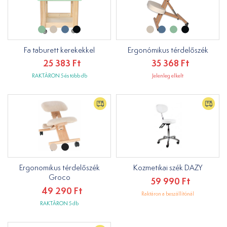
Fa taburett kerekekkel
Ergonómikus térdelőszék
25 383 Ft
35 368 Ft
RAKTÁRON 5 és több db
Jelenleg elkelt
Ergonomikus térdelőszék
Kozmetikai szék DAZY
Groco
59 990 Ft
49 290 Ft
Raktáron a beszállítónál
RAKTÁRON 5 db