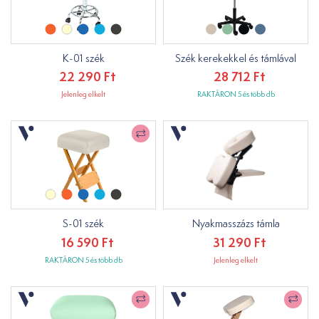
K-01 szék
Szék kerekekkel és támlával
22 290 Ft
28 712 Ft
Jelenleg elkelt
RAKTÁRON 5 és több db
S-01 szék
Nyakmasszázs támla
16 590 Ft
31 290 Ft
RAKTÁRON 5 és több db
Jelenleg elkelt