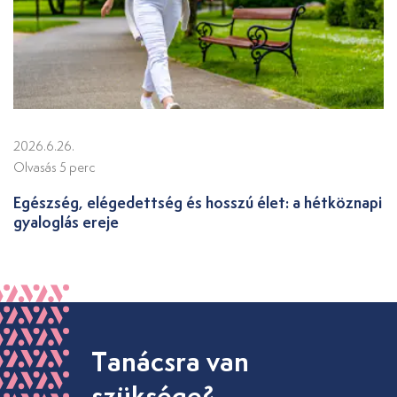
2026.6.26.
Olvasás 5 perc
Egészség, elégedettség és hosszú élet: a hétköznapi
gyaloglás ereje
Tanácsra van
szüksége?