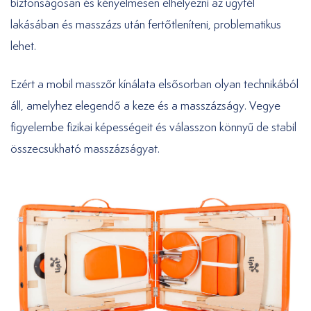
biztonságosan és kényelmesen elhelyezni az ügyfél
lakásában és masszázs után fertőtleníteni, problematikus
lehet.
Ezért a mobil masszőr kínálata elsősorban olyan technikából
áll, amelyhez elegendő a keze és a masszázságy. Vegye
figyelembe fizikai képességeit és válasszon könnyű de stabil
összecsukható masszázságyat.