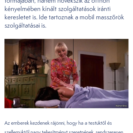
formájában, hanem növekszik az otthon
kényelmében kínált szolgáltatások iránti
keresletet is. Ide tartoznak a mobil masszőrök
szolgáltatásai is.
Az emberek kezdenek rájönni, hogy ha a testüktől és
szellemüktől nagy teljesítményt szeretnének, rendszeresen