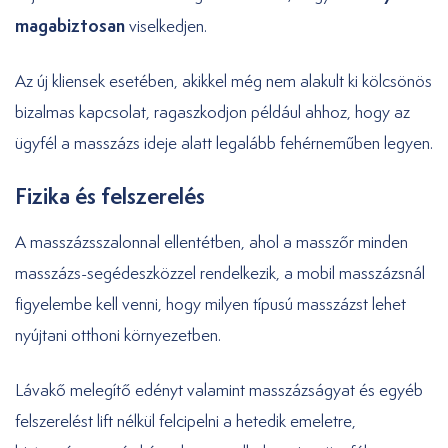
magabiztosan
viselkedjen.
Az új kliensek esetében, akikkel még nem alakult ki kölcsönös
bizalmas kapcsolat, ragaszkodjon például ahhoz, hogy az
ügyfél a masszázs ideje alatt legalább fehérneműben legyen.
Fizika és felszerelés
A masszázsszalonnal ellentétben, ahol a masszőr minden
masszázs-segédeszközzel rendelkezik, a mobil masszázsnál
figyelembe kell venni, hogy milyen típusú masszázst lehet
nyújtani otthoni környezetben.
Lávakő melegítő edényt valamint masszázságyat és egyéb
felszerelést lift nélkül felcipelni a hetedik emeletre,