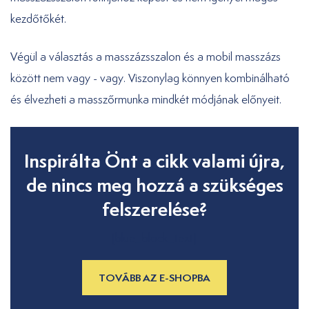
kezdőtőkét.
Végül a választás a masszázsszalon és a mobil masszázs
között nem vagy - vagy. Viszonylag könnyen kombinálható
és élvezheti a masszőrmunka mindkét módjának előnyeit.
Inspirálta Önt a cikk valami újra,
de nincs meg hozzá a szükséges
felszerelése?
[blue_block_text]
TOVÁBB AZ E-SHOPBA