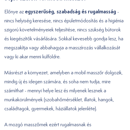
egyszerűség, szabadság és rugalmasság
Előnye az
-
nincs helyiség keresése, nincs épületmódosítás és a higiénia
szigorú követelményeiek teljesítése, nincs szükség bútorok
és kiegészítők vásárlására. Sokkal kevesebb gondja lesz, ha
megszakítja vagy abbahagyja a masszírozás vállalkozását
vagy ki akar menni külföldre.
Másrészt a környezet, amelyben a mobil masszőr dolgozik,
mindig új és idegen számára, és soha nem tudja, mire
számíthat - mennyi helye lesz és milyenek lesznek a
munkakörülmények (szobahőmérséklet, illatok, hangok,
családtagok, gyermekek, háziállatok jelenléte).
A mozgó masszőrnek ezért rugalmasnak és