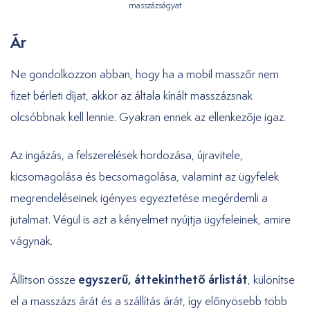
masszázságyat
Ár
Ne gondolkozzon abban, hogy ha a mobil masszőr nem
fizet bérleti díjat, akkor az általa kínált masszázsnak
olcsóbbnak kell lennie. Gyakran ennek az ellenkezője igaz.
Az ingázás, a felszerelések hordozása, újravitele,
kicsomagolása és becsomagolása, valamint az ügyfelek
megrendeléseinek igényes egyeztetése megérdemli a
jutalmat. Végül is azt a kényelmet nyújtja ügyfeleinek, amire
vágynak.
egyszerű, áttekinthető árlistát
Állítson össze
, különítse
el a masszázs árát és a szállítás árát, így előnyösebb több