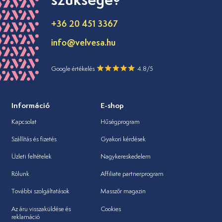
+36 20 451 3367
info@velvesa.hu
Google értékelés
4.8/5
Információ
E-shop
Kapcsolat
Hűségprogram
Szállítás és fizetés
Gyakori kérdések
Üzleti feltételek
Nagykereskedelem
Rólunk
Affiliate partnerprogram
További szolgáltatások
Masszőr magazin
Az áru visszaküldése és
Cookies
reklamáció