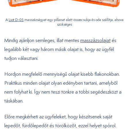
A
Lipt D-05
masszázságyat egy pillanat alatt összecsukja és oda szállítja, ahova
szükséges
Mindig ajánljon semleges, illat mentes
masszázsolajat
és
legalább két vagy három másik olajat is, hogy az ügyfél
tudjon választani.
Hordjon megfelelő mennyiségű olajat kisebb flakonokban.
Praktikus minden olajat olyan edényben tartani, amelyből
nem folyhat ki. Így nem teszi tönkre a többi segédeszközt a
táskában.
Előre megkérheti az ügyfeleket, hogy készítsenek saját
lepedőt, fürdőlepedőt és törölközőt, ezzel helyet spórol.