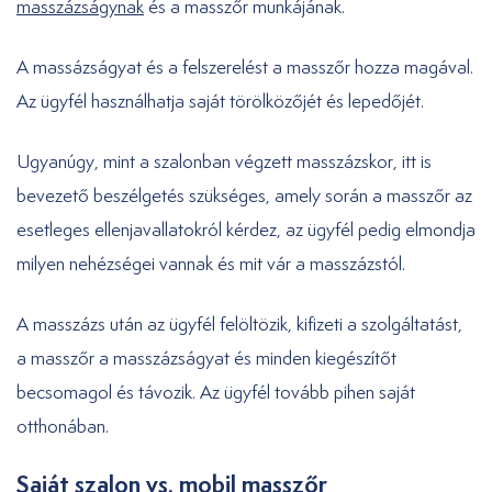
masszázságynak
és a masszőr munkájának.
A massázságyat és a felszerelést a masszőr hozza magával.
Az ügyfél használhatja saját törölközőjét és lepedőjét.
Ugyanúgy, mint a szalonban végzett masszázskor, itt is
bevezető beszélgetés szükséges, amely során a masszőr az
esetleges ellenjavallatokról kérdez, az ügyfél pedig elmondja
milyen nehézségei vannak és mit vár a masszázstól.
A masszázs után az ügyfél felöltözik, kifizeti a szolgáltatást,
a masszőr a masszázságyat és minden kiegészítőt
becsomagol és távozik. Az ügyfél tovább pihen saját
otthonában.
Saját szalon vs. mobil masszőr