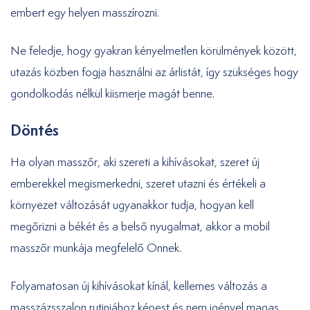
embert egy helyen masszírozni.
Ne feledje, hogy gyakran kényelmetlen körülmények között,
utazás közben fogja használni az árlistát, így szükséges hogy
gondolkodás nélkül kiismerje magát benne.
Döntés
Ha olyan masszőr, aki szereti a kihívásokat, szeret új
emberekkel megismerkedni, szeret utazni és értékeli a
környezet változását ugyanakkor tudja, hogyan kell
megőrizni a békét és a belső nyugalmat, akkor a mobil
masszőr munkája megfelelő Önnek.
Folyamatosan új kihívásokat kínál, kellemes változás a
masszázsszalon rutinjához képest és nem igényel magas