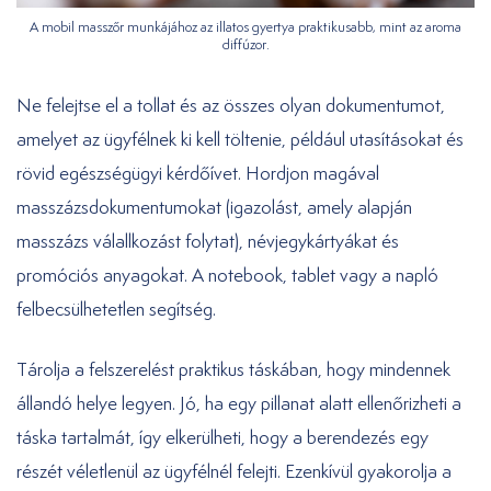
A mobil masszőr munkájához az illatos gyertya praktikusabb, mint az aroma
diffúzor.
Ne felejtse el a tollat és az összes olyan dokumentumot,
amelyet az ügyfélnek ki kell töltenie, például utasításokat és
rövid egészségügyi kérdőívet. Hordjon magával
masszázsdokumentumokat (igazolást, amely alapján
masszázs válallkozást folytat), névjegykártyákat és
promóciós anyagokat. A notebook, tablet vagy a napló
felbecsülhetetlen segítség.
Tárolja a felszerelést praktikus táskában, hogy mindennek
állandó helye legyen. Jó, ha egy pillanat alatt ellenőrizheti a
táska tartalmát, így elkerülheti, hogy a berendezés egy
részét véletlenül az ügyfélnél felejti. Ezenkívül gyakorolja a