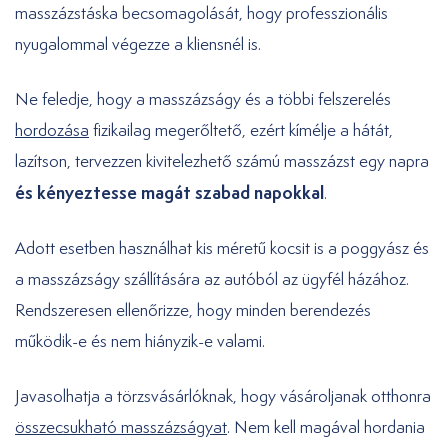
masszázstáska becsomagolását, hogy professzionális
nyugalommal végezze a kliensnél is.
Ne feledje, hogy a masszázságy és a többi felszerelés
hordozása
fizikailag megerőltető, ezért kímélje a hátát,
lazítson, tervezzen kivitelezhető számú masszázst egy napra
és kényeztesse magát szabad napokkal
.
Adott esetben használhat kis méretű kocsit is a poggyász és
a masszázságy szállítására az autóból az ügyfél házához.
Rendszeresen ellenőrizze, hogy minden berendezés
működik-e és nem hiányzik-e valami.
Javasolhatja a törzsvásárlóknak, hogy vásároljanak otthonra
összecsukható masszázságyat
. Nem kell magával hordania