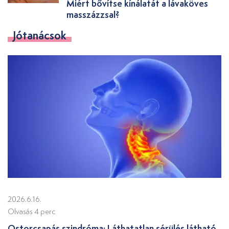
Miért bővítse kínálatát a lávaköves
masszázzsal?
Jótanácsok
2026.6.16.
Olvasás 4 perc
Ostorcsapás szindróma: Láthatatlan sérülés látható