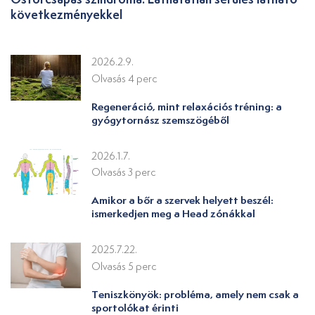
következményekkel
2026.2.9.
Olvasás 4 perc
Regeneráció, mint relaxációs tréning: a
gyógytornász szemszögéből
2026.1.7.
Olvasás 3 perc
Amikor a bőr a szervek helyett beszél:
ismerkedjen meg a Head zónákkal
2025.7.22.
Olvasás 5 perc
Teniszkönyök: probléma, amely nem csak a
sportolókat érinti