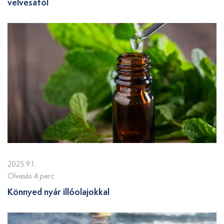
velvesától
2025.9.1.
Olvasás 4 perc
Könnyed nyár illóolajokkal