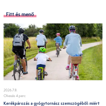
Fitt és menő
2026.7.8.
Olvasás 4 perc
Kerékpározás a gyógytornász szemszögéből: miért