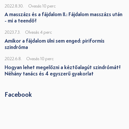
2022.8.30.
Ovasás 10 perc
A masszázs és a fájdalom II.: Fájdalom masszázs után
- mi a teendő?
2023.7.3.
Olvasás 4 perc
Amikor a fájdalom ülni sem enged: piriformis
szindróma
2022.6.8.
Ovasás 10 perc
Hogyan lehet megelőzni a kéztőalagút szindrómát?
Néhány tanács és 4 egyszerű gyakorlat
Facebook