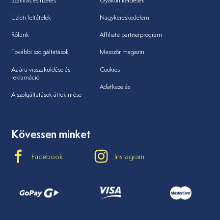
Szállítás és fizetés
Gyakori kérdések
Üzleti feltételek
Nagykereskedelem
Rólunk
Affiliate partnerprogram
További szolgáltatások
Masszőr magazin
Az áru visszaküldése és
Cookies
reklamáció
Adatkezelés
A szolgáltatások áttekintése
Kövessen minket
Facebook
Instagram