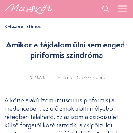
< vissza a listához
Amikor a fájdalom ülni sem enged:
piriformis szindróma
2023.7.3.
Fitt és menő
Olvasás 4 perc
A körte alakú izom (musculus piriformis) a
medencében, az ülőizmok alatti mélyebb
rétegben található. Ez az izom a csípőízület
külső forgatói közé tartozik, a csípőízület