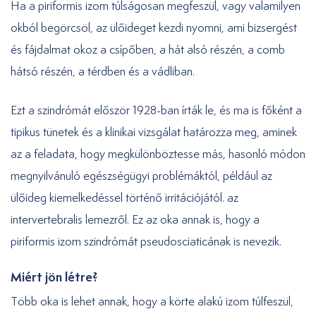
Ha a piriformis izom túlságosan megfeszül, vagy valamilyen
okból begörcsöl, az ülőideget kezdi nyomni, ami bizsergést
és fájdalmat okoz a csípőben, a hát alsó részén, a comb
hátsó részén, a térdben és a vádliban.
Ezt a szindrómát először 1928-ban írták le, és ma is főként a
tipikus tünetek és a klinikai vizsgálat határozza meg, aminek
az a feladata, hogy megkülönböztesse más, hasonló módon
megnyilvánuló egészségügyi problémáktól, például az
ülőideg kiemelkedéssel történő irritációjától. az
intervertebralis lemezről. Ez az oka annak is, hogy a
piriformis izom szindrómát pseudosciaticának is nevezik.
Miért jön létre?
Több oka is lehet annak, hogy a körte alakú izom túlfeszül,