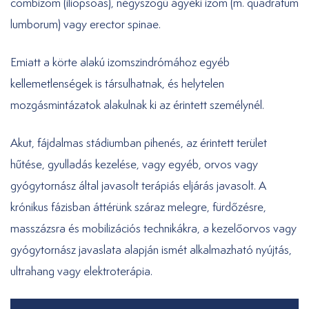
combizom (iliopsoas), négyszögű ágyéki izom (m. quadratum
lumborum) vagy erector spinae.
Emiatt a körte alakú izomszindrómához egyéb
kellemetlenségek is társulhatnak, és helytelen
mozgásmintázatok alakulnak ki az érintett személynél.
Akut, fájdalmas stádiumban pihenés, az érintett terület
hűtése, gyulladás kezelése, vagy egyéb, orvos vagy
gyógytornász által javasolt terápiás eljárás javasolt. A
krónikus fázisban áttérünk száraz melegre, fürdőzésre,
masszázsra és mobilizációs technikákra, a kezelőorvos vagy
gyógytornász javaslata alapján ismét alkalmazható nyújtás,
ultrahang vagy elektroterápia.