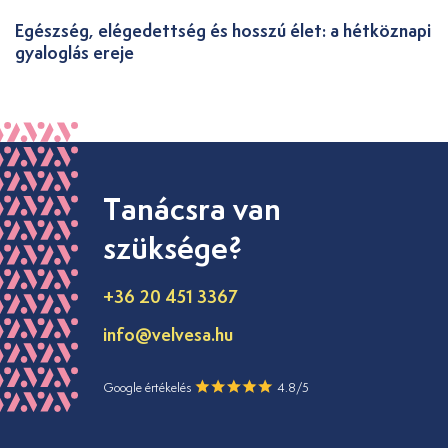
Egészség, elégedettség és hosszú élet: a hétköznapi
gyaloglás ereje
Tanácsra van
szüksége?
+36 20 451 3367
info@velvesa.hu
Google értékelés
4.8/5