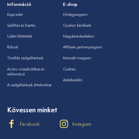
Információ
E-shop
Kapcsolat
Hűségprogram
Szállítás és fizetés
Gyakori kérdések
Üzleti feltételek
Nagykereskedelem
Rólunk
Affiliate partnerprogram
További szolgáltatások
Masszőr magazin
Az áru visszaküldése és
Cookies
reklamáció
Adatkezelés
A szolgáltatások áttekintése
Kövessen minket
Facebook
Instagram