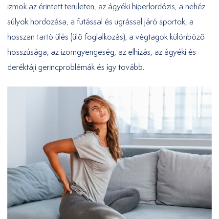
izmok az érintett területen, az ágyéki hiperlordózis, a nehéz
súlyok hordozása, a futással és ugrással járó sportok, a
hosszan tartó ülés (ülő foglalkozás), a végtagok különböző
hosszúsága, az izomgyengeség, az elhízás, az ágyéki és
deréktáji gerincproblémák és így tovább.