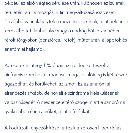
például az alsó végtag sérülése után, különösen az ízületek
területén, ami a mozgási rutin megváltozásához vezet.
Továbbá vannak helytelen mozgási szokások, mint például a
keresztbe tett lábbal ülve vagy a nadrág hátsó zsebében
tárolt tárgyakon (pénztárca, iratok), műtét utáni állapotok és
anatómiai hajlamok.
Az esetek mintegy 11%-ában az ülőideg kettészeli a
piriformis izom hasát, ráadásul maga az ülőideg is két részre
ágazódhat, és körülveheti az izmot. Ez az anatómiai
elrendezés ritkább, de növeli a szindróma kialakulásának
valószínűségét. A medence eltérő szöge miatt a szindróma
gyakrabban érinti a nőket, mint a férfiakat.
A kockázati tényezők közé tartozik a kórosan hipertrófiás