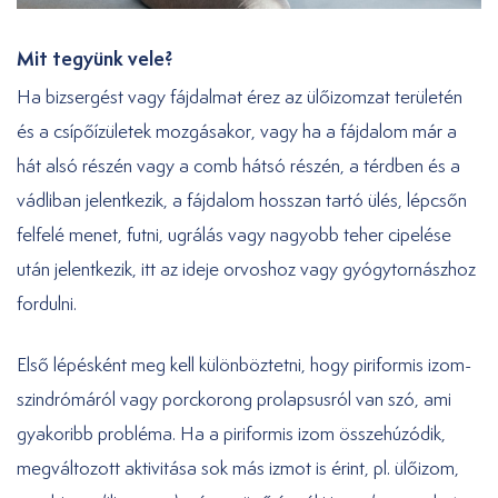
Mit tegyünk vele?
Ha bizsergést vagy fájdalmat érez az ülőizomzat területén
és a csípőízületek mozgásakor, vagy ha a fájdalom már a
hát alsó részén vagy a comb hátsó részén, a térdben és a
vádliban jelentkezik, a fájdalom hosszan tartó ülés, lépcsőn
felfelé menet, futni, ugrálás vagy nagyobb teher cipelése
után jelentkezik, itt az ideje orvoshoz vagy gyógytornászhoz
fordulni.
Első lépésként meg kell különböztetni, hogy piriformis izom-
szindrómáról vagy porckorong prolapsusról van szó, ami
gyakoribb probléma. Ha a piriformis izom összehúzódik,
megváltozott aktivitása sok más izmot is érint, pl. ülőizom,