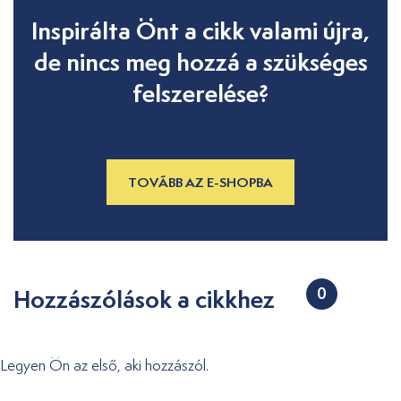
Inspirálta Önt a cikk valami újra,
de nincs meg hozzá a szükséges
felszerelése?
[blue_block_text]
TOVÁBB AZ E-SHOPBA
Hozzászólások a cikkhez
0
Legyen Ön az első, aki hozzászól.