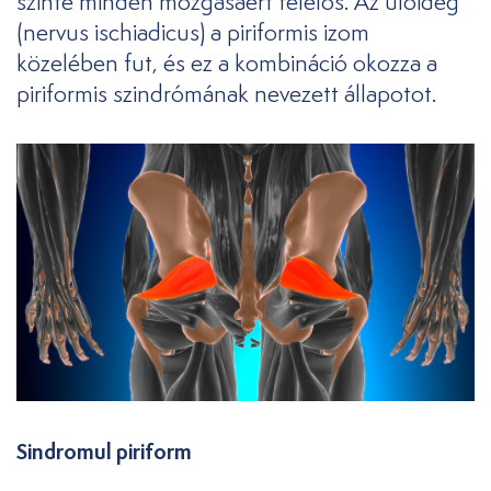
szinte minden mozgásáért felelős. Az ülőideg
(nervus ischiadicus) a piriformis izom
közelében fut, és ez a kombináció okozza a
piriformis szindrómának nevezett állapotot.
Sindromul piriform