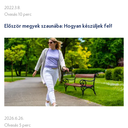
2022.3.8.
Ovasás 10 perc
Először megyek szaunába: Hogyan készüljek fel?
2026.6.26.
Olvasás 5 perc