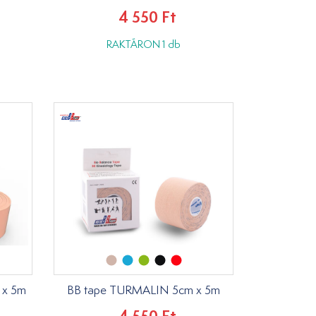
4 550 Ft
RAKTÁRON 1 db
 x 5m
BB tape TURMALIN 5cm x 5m