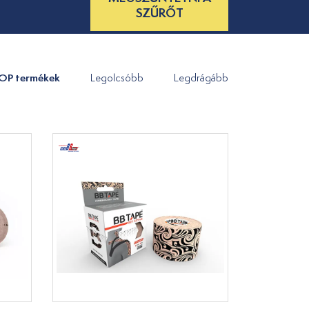
SZŰRŐT
OP termékek
Legolcsóbb
Legdrágább