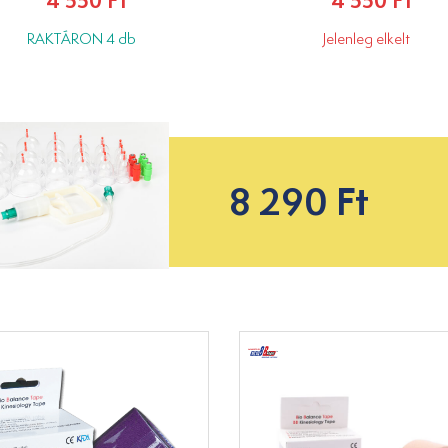
4 550 Ft
4 550 Ft
RAKTÁRON 4 db
Jelenleg elkelt
8 290 Ft