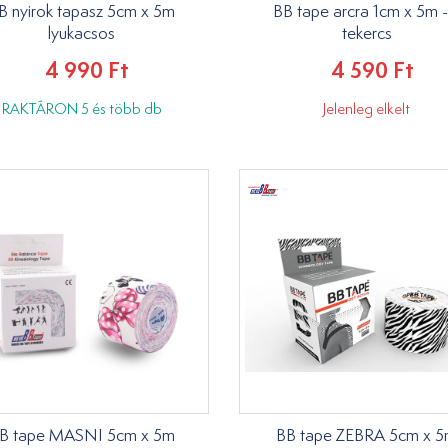
B nyirok tapasz 5cm x 5m
BB tape arcra 1cm x 5m -
lyukacsos
tekercs
4 990 Ft
4 590 Ft
RAKTÁRON 5 és több db
Jelenleg elkelt
B tape MASNI 5cm x 5m
BB tape ZEBRA 5cm x 