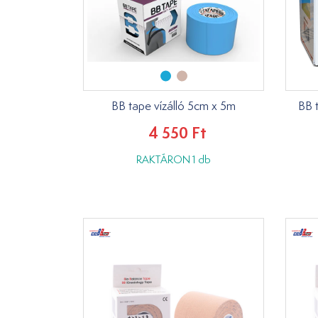
BB tape vízálló 5cm x 5m
BB 
4 550 Ft
RAKTÁRON 1 db