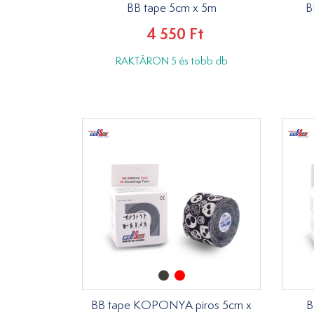
BB tape 5cm x 5m
B
4 550 Ft
RAKTÁRON 5 és több db
BB tape KOPONYA piros 5cm x
B