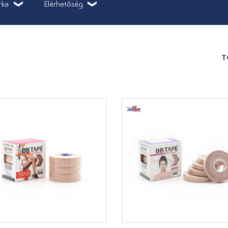
rka
Elérhetőség
T