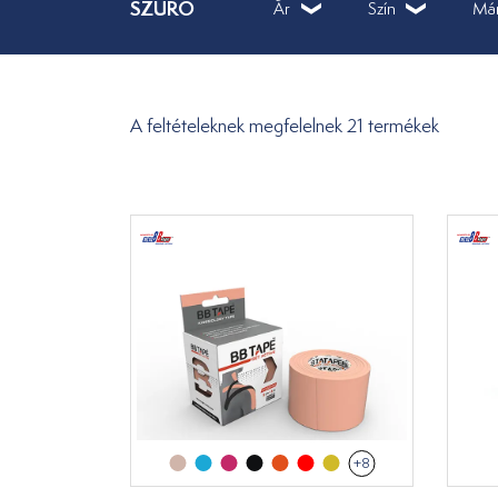
SZŰRŐ
Ár
Szín
Má
A feltételeknek megfelelnek 21 termékek
+8