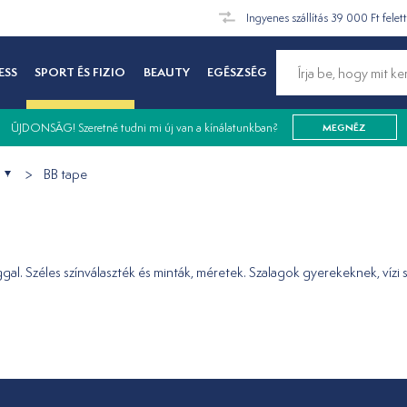
Ingyenes szállítás 39 000 Ft felet
ESS
SPORT ÉS FIZIO
BEAUTY
EGÉSZSÉG
ÚJDONSÁG! Szeretné tudni mi új van a kínálatunkban?
MEGNÉZ
BB tape
l. Széles színválaszték és minták, méretek. Szalagok gyerekeknek, vízi s