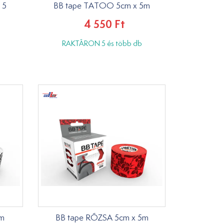
 5
BB tape TATOO 5cm x 5m
4 550 Ft
RAKTÁRON 5 és több db
5m
BB tape RÓZSA 5cm x 5m