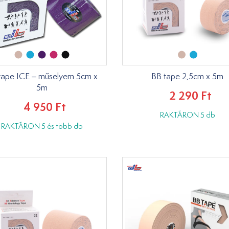
tape ICE – műselyem 5cm x
BB tape 2,5cm x 5m
5m
2 290 Ft
4 950 Ft
RAKTÁRON 5 db
RAKTÁRON 5 és több db