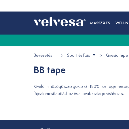
MASSZÁZS
WELLN
Bevezetés
Sport és fizio
Kinesio tape
BB tape
Kiváló minőségű szalagok, akár 180% -os rugalmasságga
fájdalomcsillapításhoz és a lovak szalagozásához is.