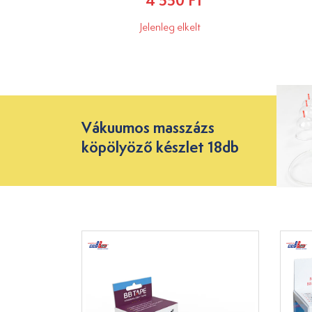
4 550 Ft
Jelenleg elkelt
Vákuumos masszázs
köpölyöző készlet 18db