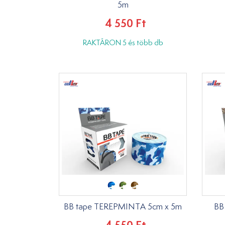
5m
4 550 Ft
RAKTÁRON 5 és több db
BB tape TEREPMINTA 5cm x 5m
BB