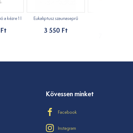
 a kézre 1 l
Eukaliptusz szaunaseprű
Fejtámla tartó
masszázságyhoz
 Ft
3 550 Ft
7 730 Ft - tó
Kövessen minket
Facebook
Instagram