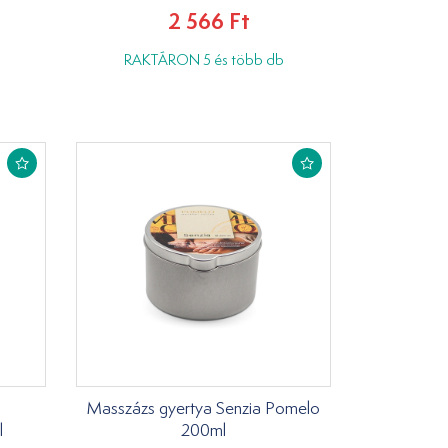
2 566 Ft
RAKTÁRON 5 és több db
Masszázs gyertya Senzia Pomelo
l
200ml