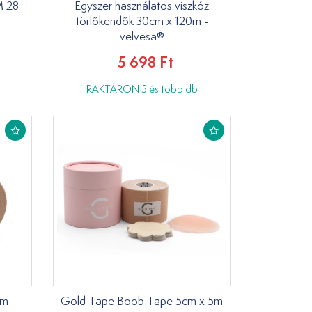
M 28
Egyszer használatos viszkóz
törlőkendők 30cm x 120m -
velvesa®
5 698 Ft
RAKTÁRON 5 és több db
5m
Gold Tape Boob Tape 5cm x 5m