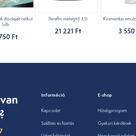
k illóolajak nélkül
Paraffin melegítő 3,5l
Kozmetikai emulzió
5db
21 221 Ft
3 550
750 Ft
 van
Információ
E-shop
?
Kapcsolat
Hűségprogram
Szállítás és fizetés
Gyakori kérdések
7
Üzleti feltételek
Nagykereskedelem