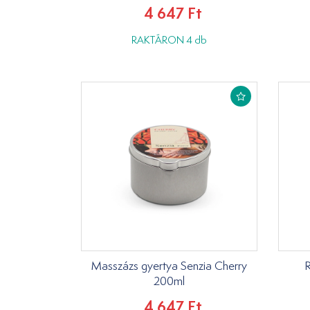
4 647 Ft
RAKTÁRON 4 db
Masszázs gyertya Senzia Cherry
R
200ml
4 647 Ft