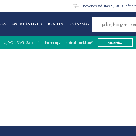
Ingyenes szállítás 39 000 Ft felet
ESS
SPORT ÉS FIZIO
BEAUTY
EGÉSZSÉG
ÚJDONSÁG! Szeretné tudni mi új van a kínálatunkban?
MEGNÉZ