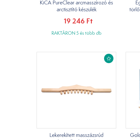
KiCA PureClear arcmasszírozó és
Eg
arctisztító készülék
törl
19 246 Ft
RAKTÁRON 5 és több db
Lekerekített masszázsrúd
Gold