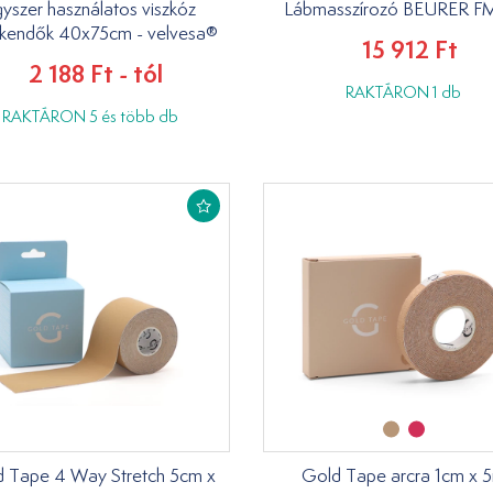
yszer használatos viszkóz
Lábmasszírozó BEURER F
őkendők 40x75cm - velvesa®
15 912 Ft
2 188 Ft - tól
RAKTÁRON 1 db
RAKTÁRON 5 és több db
 Tape 4 Way Stretch 5cm x
Gold Tape arcra 1cm x 