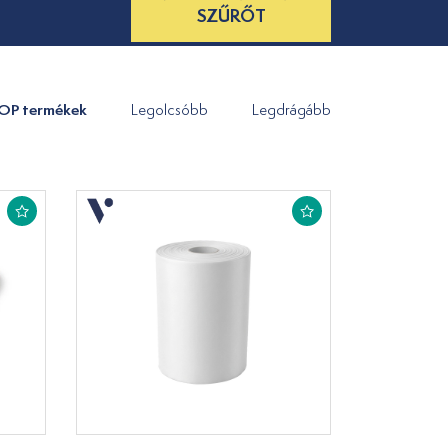
SZŰRŐT
OP termékek
Legolcsóbb
Legdrágább