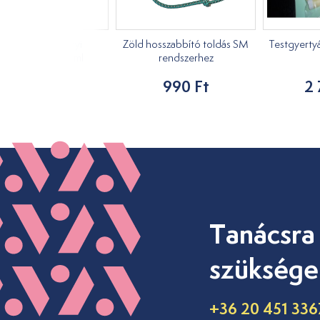
ukaliptusz növényi
Zöld hosszabbító toldás SM
Testgyertyá
asszázsolaj 1000ml
rendszerhez
7 890 Ft
990 Ft
2 
Tanácsra
szüksége
+36 20 451 336