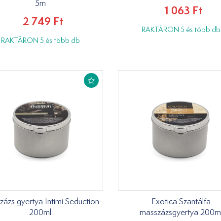
5m
1 063 Ft
2 749 Ft
RAKTÁRON 5 és több db
RAKTÁRON 5 és több db
ázs gyertya Intimi Seduction
Exotica Szantálfa
200ml
masszázsgyertya 200m