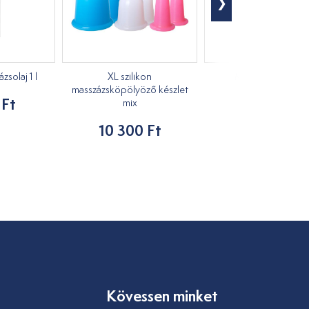
solaj 1 l
XL szilikon
Masszírozó kacs
masszázsköpölyöző készlet
 Ft
1 210 Ft
mix
10 300 Ft
Kövessen minket