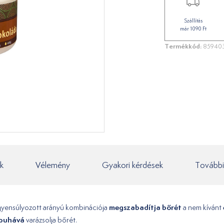
Szállítás
már 1090 Ft
Termékkód:
85940
k
Vélemény
Gyakori kérdések
További
megszabadítja bőrét
egyensúlyozott arányú kombinációja
a nem kívánt
 puhává
varázsolja bőrét.