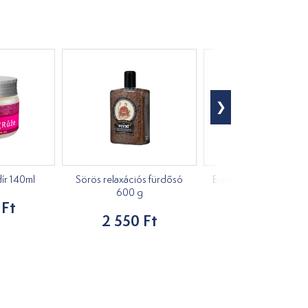
dír 140ml
Sörös relaxációs fürdősó
Eredeti sörös kézkrém
600 g
 Ft
2 890 Ft
2 550 Ft