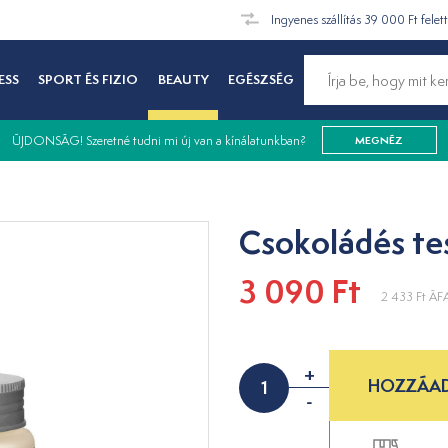
Ingyenes szállítás 39 000 Ft felet
ESS
SPORT ÉS FIZIO
BEAUTY
EGÉSZSÉG
ÚJDONSÁG! Szeretné tudni mi új van a kínálatunkban?
MEGNÉZ
Csokoládés te
3 090 Ft
2 433 Ft
ÁFA
+
HOZZÁAD
-