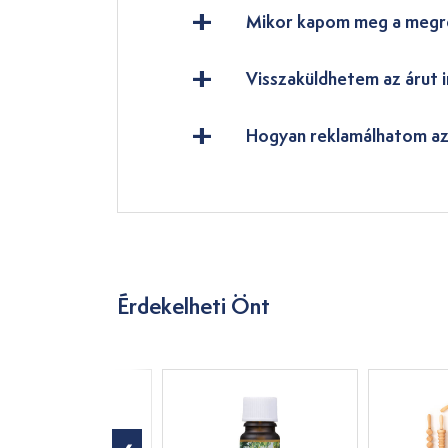
Mikor kapom meg a megr
Visszaküldhetem az árut i
Hogyan reklamálhatom az
Érdekelheti Önt