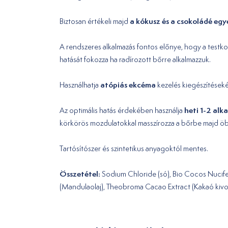
a kókusz és a csokoládé egye
Biztosan értékeli majd
A rendszeres alkalmazás fontos előnye, hogy a test
hatását fokozza ha radírozott bőrre alkalmazzuk.
atópiás ekcéma
Használhatja
kezelés kiegészítésekén
heti 1-2 alk
Az optimális hatás érdekében használja
körkörös mozdulatokkal masszírozza a bőrbe majd öblíts
Tartósítószer és szintetikus anyagoktól mentes.
Összetétel:
Sodium Chloride (só), Bio Cocos Nucifer
(Mandulaolaj), Theobroma Cacao Extract (Kakaó kivona