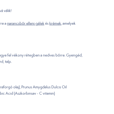
á válik!
rre a
narancsbőr elleni gélek
és
krémek
, amelyek
s vigye fel vékony rétegben a nedves bőrre. Gyengéd,
rd, talp.
raforgó olaj), Prunus Amygdalus Dulcis Oil
bic Acid (Aszkorbinsav - C vitamin)