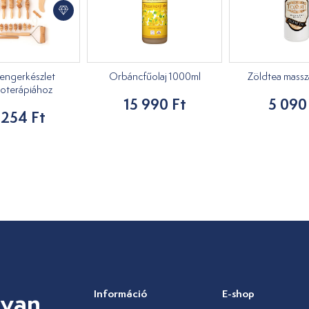
engerkészlet
Orbáncfűolaj 1000ml
Zöldtea masszáz
oterápiához
15 990 Ft
5 090
 254 Ft
 van
Információ
E-shop