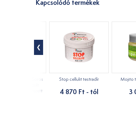
Kapcsolódó termékek
dékcsomagolás - Sörös
Stop cellulit testradír
Mojito t
metika (fából készült
4 870 Ft - tól
3 
agolásban elhelyezett
szett)
20 790 Ft