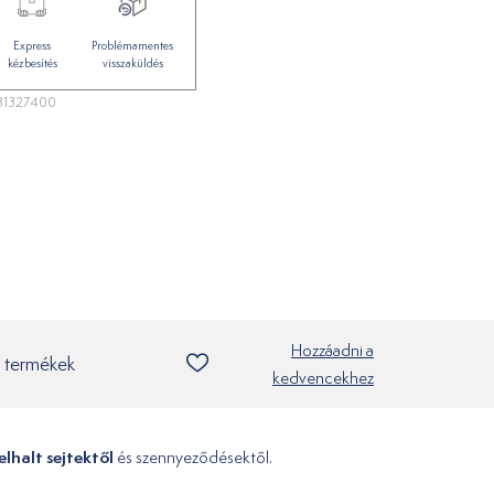
Express
Problémamentes
kézbesítés
visszaküldés
31327400
Hozzáadni a
 termékek
kedvencekhez
elhalt sejtektől
és szennyeződésektől.