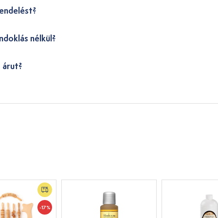
endelést?
ndoklás nélkül?
 árut?
-17%