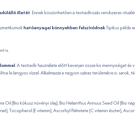
dülálló illatát
. Ennek köszönhetően a testradírozás rendszeres rituálév
hatóanyagai könnyebben felszívódnak
kozmetikumok
.Tipikus példa e
t is.
alommal
. A testradír használata előtt keverjen össze kis mennyiséget é
e le langyos vízzel. Alkalmazza a nagyon száraz területekre is: sarok, té
a Oil (Bio kókusz növényi olaj), Bio Helianthus Annuus Seed Oil (Bio nap
t), Tocopherol (E vitamin), Ascorbyl Palmitate (C vitamin észter), Ascor