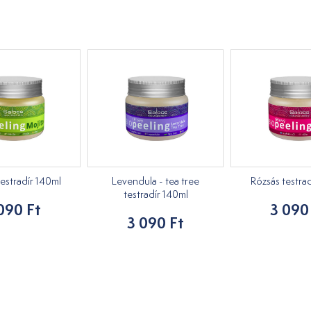
estradír 140ml
Levendula - tea tree
Rózsás testra
testradír 140ml
090 Ft
3 090
3 090 Ft