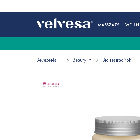
MASSZÁZS
WELLN
Bevezetés
Beauty
Bio testradírok