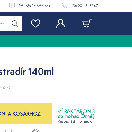
t
Szállítás 24 órán belül
+36 20 451 3367
stradír 140ml
 nélkül
RAKTÁRON 3
NI A KOSÁRHOZ
db (holnap Önnél)
Kézbesítési információ