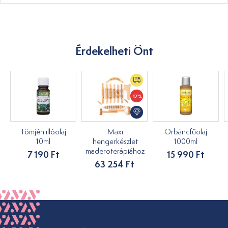
Érdekelheti Önt
-17%
Tömjén illóolaj
Maxi
Orbáncfűolaj
10ml
hengerkészlet
1000ml
maderoterápiához
7 190 Ft
15 990 Ft
63 254 Ft