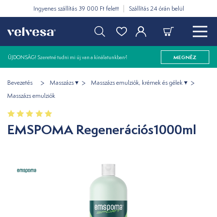
Ingyenes szállítás 39 000 Ft felett
Szállítás 24 órán belül
ÚJDONSÁG! Szeretné tudni mi új van a kínálatunkban?
MEGNÉZ
Bevezetés
Masszázs
Masszázs emulziók, krémek és gélek
Masszázs emulziók
EMSPOMA Regenerációs1000ml