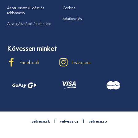
Az áru visszaküldése és
Cookies
reklamáció
Adatkezelés
A szolgáltatások áttekintése
Kövessen minket
Facebook
Instagram
velvesa.sk
velvesa.cz
velvesa.ro