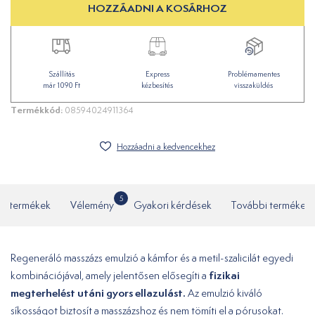
HOZZÁADNI A KOSÁRHOZ
Szállítás
Express
Problémamentes
már 1090 Ft
kézbesítés
visszaküldés
Termékkód:
08594024911364
Hozzáadni a kedvencekhez
5
ó termékek
Vélemény
Gyakori kérdések
További termékek
Regeneráló masszázs emulzió a kámfor és a metil-szalicilát egyedi
fizikai
kombinációjával, amely jelentősen elősegíti a
megterhelést utáni gyors ellazulást.
Az emulzió kiváló
síkosságot biztosít a masszázshoz és nem tömíti el a pórusokat.