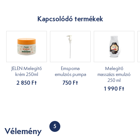
Kapcsolódó termékek
JELEN Melegítő
Emspoma
Melegítő
krém 250ml
emulziós pumpa
masszázs emulzió
250 ml
2 850 Ft
750 Ft
1 990 Ft
5
Vélemény