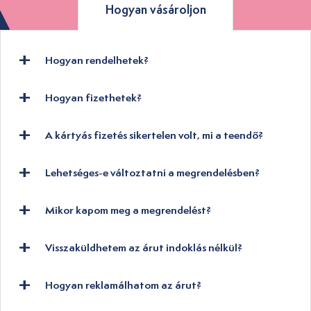
Hogyan vásároljon
Hogyan rendelhetek?
Hogyan fizethetek?
A kártyás fizetés sikertelen volt, mi a teendő?
Lehetséges-e változtatni a megrendelésben?
Mikor kapom meg a megrendelést?
Visszaküldhetem az árut indoklás nélkül?
Hogyan reklamálhatom az árut?