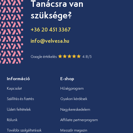
Tanácsra van
szüksége?
+36 20 451 3367
info@velvesa.hu
Google értékelés
4.8/5
Információ
E-shop
Kapcsolat
Hűségprogram
Szállítás és fizetés
Gyakori kérdések
Üzleti feltételek
Nagykereskedelem
Rólunk
Affiliate partnerprogram
További szolgáltatások
Masszőr magazin