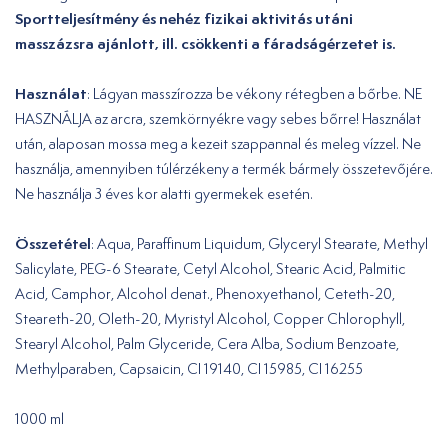
Sportteljesítmény és nehéz fizikai aktivitás utáni
masszázsra ajánlott, ill. csökkenti a fáradságérzetet is.
Használat
: Lágyan masszírozza be vékony rétegben a bőrbe. NE
HASZNÁLJA az arcra, szemkörnyékre vagy sebes bőrre! Használat
után, alaposan mossa meg a kezeit szappannal és meleg vízzel. Ne
használja, amennyiben túlérzékeny a termék bármely összetevőjére.
Ne használja 3 éves kor alatti gyermekek esetén.
Összetétel
: Aqua, Parafﬁnum Liquidum, Glyceryl Stearate, Methyl
Salicylate, PEG-6 Stearate, Cetyl Alcohol, Stearic Acid, Palmitic
Acid, Camphor, Alcohol denat., Phenoxyethanol, Ceteth-20,
Steareth-20, Oleth-20, Myristyl Alcohol, Copper Chlorophyll,
Stearyl Alcohol, Palm Glyceride, Cera Alba, Sodium Benzoate,
Methylparaben, Capsaicin, CI 19140, CI 15985, CI 16255
1000 ml