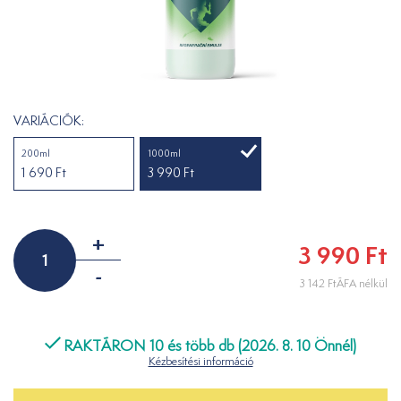
VARIÁCIÓK:
200ml
1000ml
1 690 Ft
3 990 Ft
+
3 990 Ft
-
3 142 FtÁFA nélkül
RAKTÁRON 10 és több db (2026. 8. 10 Önnél)
Kézbesítési információ