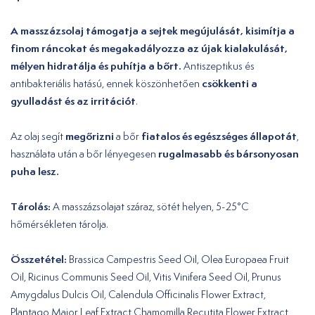
A masszázsolaj támogatja a sejtek megújulását, kisimítja a
finom ráncokat és megakadályozza az újak kialakulását,
mélyen hidratálja és puhítja a bőrt.
Antiszeptikus és
csökkenti a
antibakteriális hatású, ennek köszönhetően
gyulladást és az irritációt
.
megőrizni
fiatalos és egészséges állapotát
Az olaj segít
a bőr
,
rugalmasabb és bársonyosan
használata után a bőr lényegesen
puha lesz.
Tárolás:
A masszázsolajat száraz, sötét helyen, 5-25°C
hőmérsékleten tárolja.
Összetétel:
Brassica Campestris Seed Oil, Olea Europaea Fruit
Oil, Ricinus Communis Seed Oil, Vitis Vinifera Seed Oil, Prunus
Amygdalus Dulcis Oil, Calendula Officinalis Flower Extract,
Plantago Major Leaf Extract,Chamomilla Recutita Flower Extract,