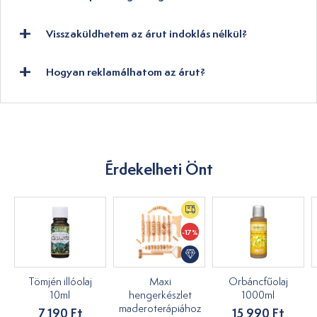
Visszaküldhetem az árut indoklás nélkül?
Hogyan reklamálhatom az árut?
Érdekelheti Önt
-17%
Tömjén illóolaj
Maxi
Orbáncfűolaj
10ml
hengerkészlet
1000ml
maderoterápiához
7 190 Ft
15 990 Ft