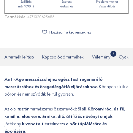
Szállítás
Express
Problémamentes
már 1090 Ft
kézbesítés
visszaküldés
Termékkód:
4751020625686
Hozzáadni a kedvencekhez
3
A termék leírása
Kapcsolódó termékek
Vélemény
Gyakor
Anti-Age masszázsolaj az egész test regeneráló
masszázsához és öregedésgátló eljárásokhoz
. Könnyen siklik a
bőrön és nem szívódik fel túl gyorsan.
Körömvirág, útifű,
Az olaj tisztán természetes összetevőkből áll.
kamilla, aloe vera, árnika, dió, útifű és növényi olajok
kivonatait
a bőr táplálására és
jótékony
tartalmazza
ápolására.