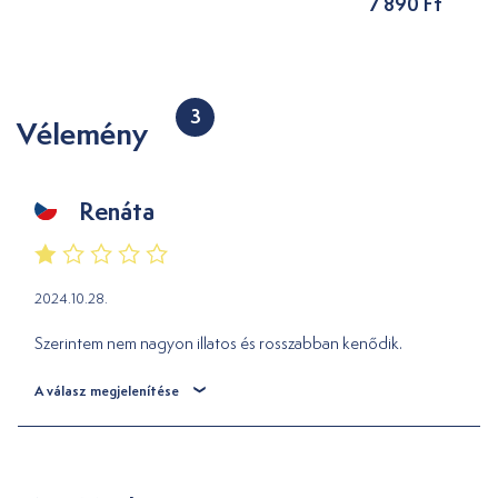
7 890 Ft
3
Vélemény
Renáta
2024.10.28.
Szerintem nem nagyon illatos és rosszabban kenődik.
A válasz megjelenítése