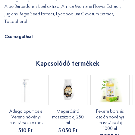
Aloe Barbadensis Leaf extract,Arnica Montana Flower Extract,
Juglans Regia Seed Extract, Lycopodium Clavatum Extract,
Tocopherol
Csomagolás:
1 l
Kapcsolódó termékek
Adagolópumpa a
Megerősítő
Fekete bors és
Verana növényi
masszázsolaj 250
csalán növényi
masszázsolajokhoz
ml
masszázsolaj
1000ml
510 Ft
5 050 Ft