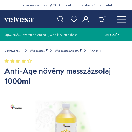
Ingyenes szállítás 39 000 Ft felett
Szállítás 24 órán belül
ÚJDONSÁG! Szeretné tudni mi új van a kínálatunkban?
MEGNÉZ
Bevezetés
Masszázs
Masszázsolajak
Növényi
Anti-Age növény masszázsolaj
1000ml