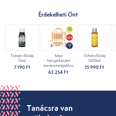
Érdekelheti Önt
-17%
Tömjén illóolaj
Maxi
Orbáncfűolaj
10ml
hengerkészlet
1000ml
maderoterápiához
7 190 Ft
15 990 Ft
63 254 Ft
Tanácsra van