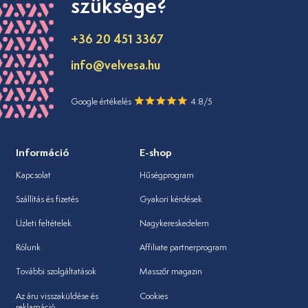
szüksége?
+36 20 451 3367
info@velvesa.hu
Google értékelés
4.8/5
Információ
E-shop
Kapcsolat
Hűségprogram
Szállítás és fizetés
Gyakori kérdések
Üzleti feltételek
Nagykereskedelem
Rólunk
Affiliate partnerprogram
További szolgáltatások
Masszőr magazin
Az áru visszaküldése és
Cookies
reklamáció