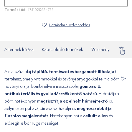
Termékkód:
4751020624733
Hozzáadni a kedvencekhez
A termék leírása
Kapcsolódó termékek
Vélemény
Gyakor
tápláló, természetes bergamott illóolajat
A masszázsolaj
tartalmaz, amely vitaminokkal és ásványi anyagokkal telíti a bőrt. Öt
gombaölő,
növényi olajjal kombinálva a masszázsolaj
antibakteriális és gyulladáscsökkentő hatású
. Hidratálja a
megtisztítja az elhalt hámsejtektő
bőrt, hatékonyan
l is.
meghosszabbítja
Selymesen puhává, simává varázsolja és
fiatalos megjelenését
cellulit ellen
. Hatékonyan hat a
és
elősegíti a bőr rugalmasságát.