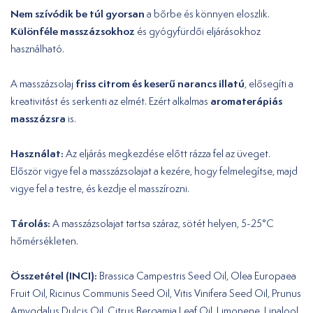
Nem szívódik be túl gyorsan
a bőrbe és könnyen eloszlik.
Különféle masszázsokhoz
és gyógyfürdői eljárásokhoz
használható.
friss citrom és keserű narancs illatú
A masszázsolaj
, elősegíti a
aromaterápiás
kreativitást és serkenti az elmét. Ezért alkalmas
masszázsra
is.
Használat:
Az eljárás megkezdése előtt rázza fel az üveget.
Először vigye fel a masszázsolajat a kezére, hogy felmelegítse, majd
vigye fel a testre, és kezdje el masszírozni.
Tárolás:
A masszázsolajat tartsa száraz, sötét helyen, 5-25°C
hőmérsékleten.
Összetétel (INCI):
Brassica Campestris Seed Oil, Olea Europaea
Fruit Oil, Ricinus Communis Seed Oil, Vitis Vinifera Seed Oil, Prunus
Amygdalus Dulcis Oil, Citrus Bergamia Leaf Oil, Limonene, Linalool