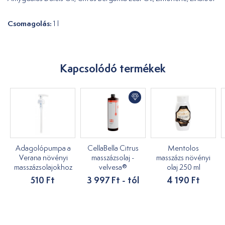
Csomagolás:
1 l
Kapcsolódó termékek
Adagolópumpa a
CellaBella Citrus
Mentolos
Verana növényi
masszázsolaj -
masszázs növényi
masszázsolajokhoz
velvesa®
olaj 250 ml
510 Ft
3 997 Ft - tól
4 190 Ft