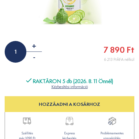
+
7 890 Ft
-
6 213 FtÁFA nélkül
RAKTÁRON 5 db (2026. 8. 11 Önnél)
Kézbesítési információ
HOZZÁADNI A KOSÁRHOZ
Szállítás
Express
Problémamentes
már 1090 Ft
kézbesítés
visszaküldés