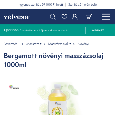
Ingyenes szállítás 39 000 Ft felett
Szállítás 24 órán belül
ÚJDONSÁG! Szeretné tudni mi új van a kínálatunkban?
MEGNÉZ
Bevezetés
Masszázs
Masszázsolajak
Növényi
Bergamott növényi masszázsolaj
1000ml