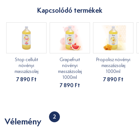
Kapcsolódó termékek
Stop cellulit
Grapefruit
Propolisz növényi
növényi
növényi
masszázsolaj
masszázsolaj
masszázsolaj
1000ml
1000ml
7 890 Ft
7 890 Ft
7 890 Ft
2
Vélemény