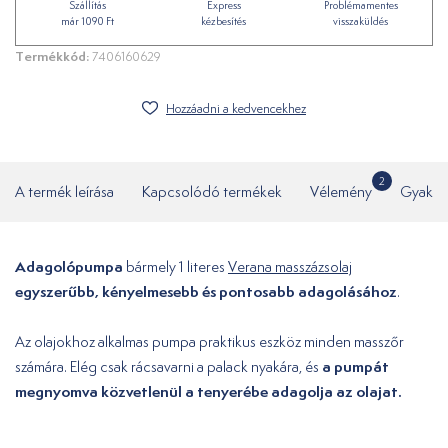
Szállítás
Express
Problémamentes
már 1090 Ft
kézbesítés
visszaküldés
Termékkód:
7406160629
Hozzáadni a kedvencekhez
2
A termék leírása
Kapcsolódó termékek
Vélemény
Gyakor
Adagolópumpa
bármely 1 literes
Verana masszázsolaj
egyszerűbb, kényelmesebb és pontosabb adagolásához
.
Az olajokhoz alkalmas pumpa praktikus eszköz minden masszőr
a pumpát
számára. Elég csak rácsavarni a palack nyakára, és
megnyomva közvetlenül a tenyerébe adagolja az olajat.