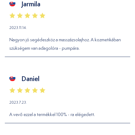
Jarmila
2023.11.14.
Nagyon jó segédeszköz a masszázsolajhoz. A kozmetikában
szükségem van adagolóra - pumpára.
Daniel
2023.7.23.
A vevő ezzel a termékkel 100% - ra elégedett.