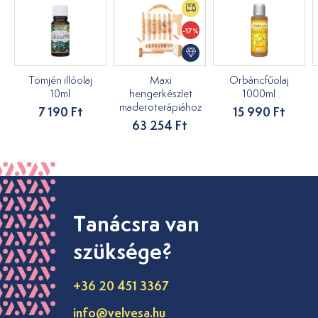
-17%
Tömjén illóolaj
Maxi
Orbáncfűolaj
10ml
hengerkészlet
1000ml
maderoterápiához
7 190 Ft
15 990 Ft
63 254 Ft
Tanácsra van
szüksége?
+36 20 451 3367
info@velvesa.hu