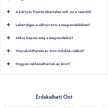
A kártyás fizetés sikertelen volt, mi a teendő?
Lehetséges-e változtatni a megrendelésben?
Mikor kapom meg a megrendelést?
Visszaküldhetem az árut indoklás nélkül?
Hogyan reklamálhatom az árut?
Érdekelheti Önt