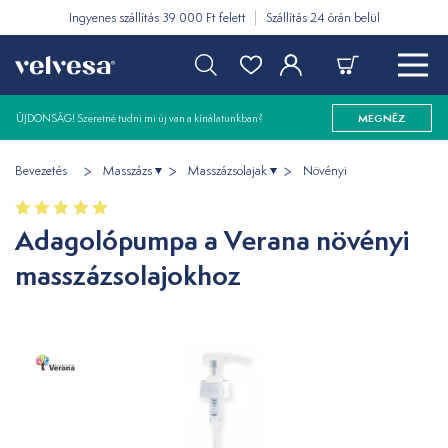
Ingyenes szállítás 39 000 Ft felett
Szállítás 24 órán belül
ÚJDONSÁG! Szeretné tudni mi új van a kínálatunkban?
MEGNÉZ
Bevezetés
Masszázs
Masszázsolajak
Növényi
Adagolópumpa a Verana növényi
masszázsolajokhoz