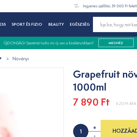
Ingyenes szállítás 39 000 Ft felet
ESS
SPORT ÉS FIZIO
BEAUTY
EGÉSZSÉG
ÚJDONSÁG! Szeretné tudni mi új van a kínálatunkban?
MEGNÉZ
Növényi
Grapefruit nö
1000ml
7 890 Ft
6 213 Ft
ÁFA 
+
HOZZÁAD
-