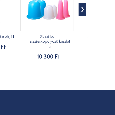
solaj 1 l
XL szilikon
Masszírozó kacs
masszázsköpölyöző készlet
 Ft
1 210 Ft
mix
10 300 Ft