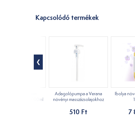
Kapcsolódó termékek
kete bors és csalán
Adagolópumpa a Verana
Ibolya növ
yi masszázsolaj 1000ml
növényi masszázsolajokhoz
7 890 Ft
510 Ft
7 