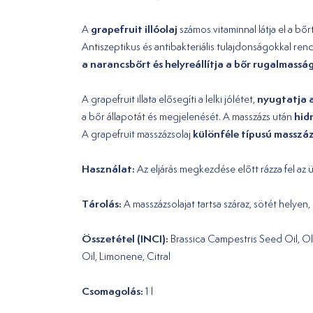
grapefruit illóolaj
A
számos vitaminnal látja el a bőr
Antiszeptikus és antibakteriális tulajdonságokkal ren
a narancsbőrt és helyreállítja a bőr rugalmassá
nyugtatja a
A grapefruit illata elősegíti a lelki jólétet,
hid
a bőr állapotát és megjelenését. A masszázs után
különféle típusú masszá
A grapefruit masszázsolaj
Használat:
Az eljárás megkezdése előtt rázza fel az ü
Tárolás:
A masszázsolajat tartsa száraz, sötét helye
Összetétel (INCI):
Brassica Campestris Seed Oil, Ol
Oil, Limonene, Citral
Csomagolás:
1 l