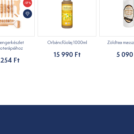
-17%
engerkészlet
Orbáncfűolaj 1000ml
Zöldtea masszáz
oterápiához
15 990 Ft
5 090
 254 Ft