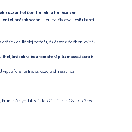
ynek köszönhetően fiatalító hatása van
.
elleni eljárások során
csökkenti
, mert hatékonyan
erősítik az illóolaj hatását, és összességében javítják
ulit eljárásokra és aromaterápiás masszázsra
is.
vigye fel a testre, és kezdje el masszírozni.
l, Prunus Amygdalus Dulcis Oil, Citrus Grandis Seed