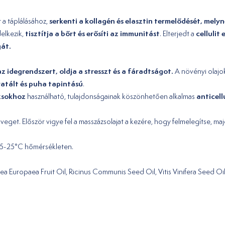
serkenti a kollagén és elasztin termelődését, mel
t a táplálásához,
tisztítja a bőrt és erősíti az immunitást
cellulit 
delkezik,
. Elterjedt a
gát.
z idegrendszert, oldja a stresszt és a fáradtságot.
A növényi olajok 
ratált és puha tapintású
.
zsokhoz
anticell
használható, tulajdonságainak köszönhetően alkalmas
veget. Először vigye fel a masszázsolajat a kezére, hogy felmelegítse, majd 
n, 5-25°C hőmérsékleten.
ea Europaea Fruit Oil, Ricinus Communis Seed Oil, Vitis Vinifera Seed Oi