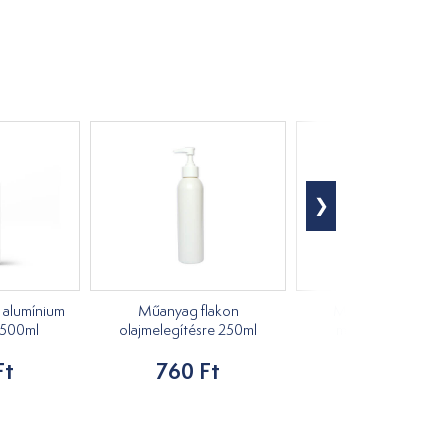
 alumínium
Műanyag flakon
Maxi hengerkészl
 500ml
olajmelegítésre 250ml
maderoterápiáho
Ft
760 Ft
63 254 Ft