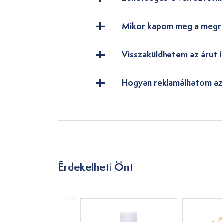
Mikor kapom meg a megr
Visszaküldhetem az árut i
Hogyan reklamálhatom az
Érdekelheti Önt