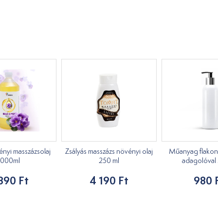
ényi masszázsolaj
Zsályás masszázs növényi olaj
Műanyag flakon
1000ml
250 ml
adagolóval
890 Ft
4 190 Ft
980 