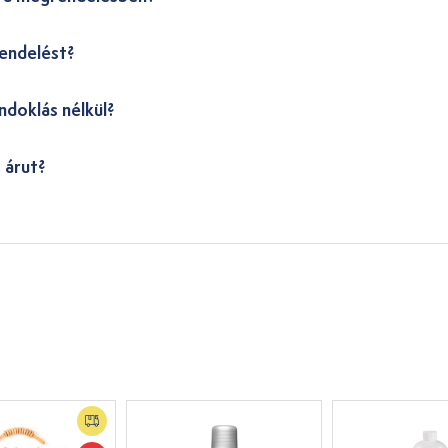
endelést?
ndoklás nélkül?
 árut?