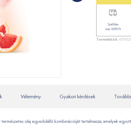
Szállítás
már 1090 Ft
Termékkód:
475102
k
Vélemény
Gyakori kérdések
További
 öt természetes olaj egyedülálló kombinációját tartalmazza, amelyek együ