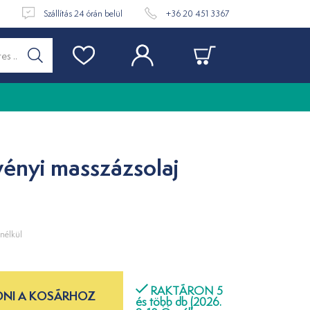
t
Szállítás 24 órán belül
+36 20 451 3367
vényi masszázsolaj
nélkül
RAKTÁRON 5
NI A KOSÁRHOZ
és több db (2026.