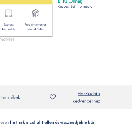
8. 10 Önnél)
Kézbesítési információ
Express
Problémamentes
kézbesítés
visszaküldés
0622555
Hozzáadni a
 termékek
kedvencekhez
hatnak a cellulit ellen és visszaadják a bőr
ttesen