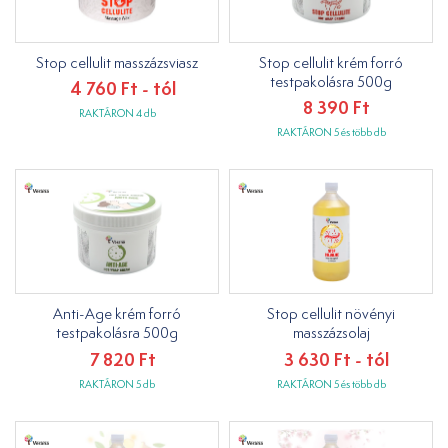
Stop cellulit masszázsviasz
Stop cellulit krém forró
testpakolásra 500g
4 760 Ft - tól
8 390 Ft
RAKTÁRON 4 db
RAKTÁRON 5 és több db
Anti-Age krém forró
Stop cellulit növényi
testpakolásra 500g
masszázsolaj
7 820 Ft
3 630 Ft - tól
RAKTÁRON 5 db
RAKTÁRON 5 és több db