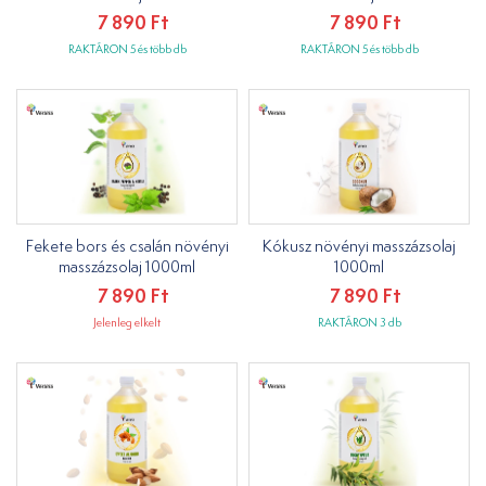
7 890 Ft
7 890 Ft
RAKTÁRON 5 és több db
RAKTÁRON 5 és több db
Fekete bors és csalán növényi
Kókusz növényi masszázsolaj
masszázsolaj 1000ml
1000ml
7 890 Ft
7 890 Ft
Jelenleg elkelt
RAKTÁRON 3 db