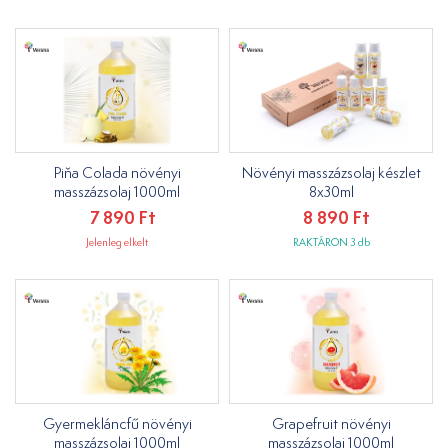
Piňa Colada növényi
Növényi masszázsolaj készlet
masszázsolaj 1000ml
8x30ml
7 890 Ft
8 890 Ft
Jelenleg elkelt
RAKTÁRON 3 db
Gyermekláncfű növényi
Grapefruit növényi
masszázsolaj 1000ml
masszázsolaj 1000ml