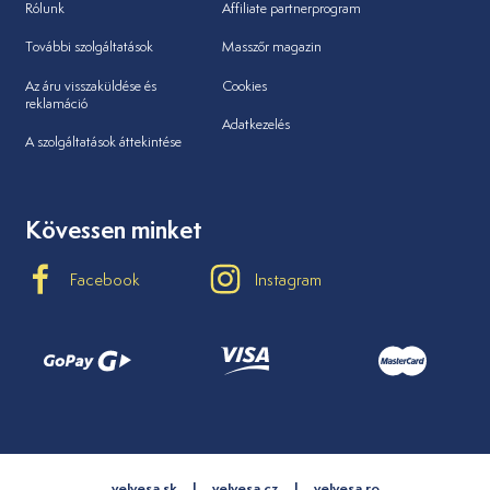
Rólunk
Affiliate partnerprogram
További szolgáltatások
Masszőr magazin
Az áru visszaküldése és
Cookies
reklamáció
Adatkezelés
A szolgáltatások áttekintése
Kövessen minket
Facebook
Instagram
velvesa.sk
velvesa.cz
velvesa.ro