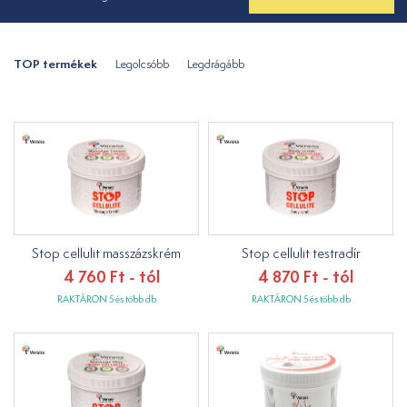
TOP termékek
Legolcsóbb
Legdrágább
Stop cellulit masszázskrém
Stop cellulit testradír
4 760 Ft - tól
4 870 Ft - tól
RAKTÁRON 5 és több db
RAKTÁRON 5 és több db