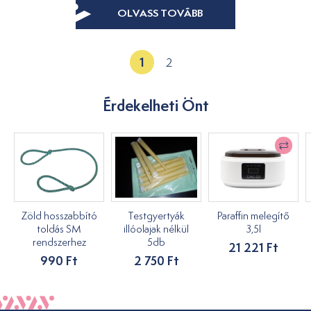
OLVASS TOVÁBB
1
2
Érdekelheti Önt
Zöld hosszabbító
Testgyertyák
Paraffin melegítő
toldás SM
illóolajak nélkül
3,5l
rendszerhez
5db
21 221 Ft
990 Ft
2 750 Ft