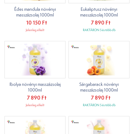
Édes mandula növényi
Eukaliptusz növényi
masszázsolaj 1000ml
masszázsolaj 1000ml
10 150 Ft
7 890 Ft
Jelenleg elkelt
RAKTÁRON 5 és több db
Ibolya növényi masszázsolaj
Sárgabarack növényi
1000ml
masszázsolaj 1000ml
7 890 Ft
7 890 Ft
Jelenleg elkelt
RAKTÁRON 5 és több db