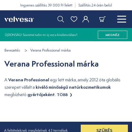
Ingyenes szállítás 39 000 Ft felett
Szállítás 24 órán belül
ÚJDONSÁG! Szeretné tudni mi új van a kínálatunkban?
MEGNÉZ
Bevezetés
Verana Professional márka
Verana Professional márka
Verana Professional
A
egy lett márka, amely 2012 óta globális
kiváló minőségű natúrkozmetikumok
szerepet vállalt a
gyártójaként
megbízható
.
TÖBB
SZŰRÉS
A feltételeknek megfelelnek 43 termékek