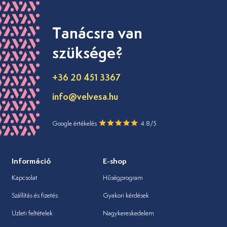
Tanácsra van
szüksége?
+36 20 451 3367
info@velvesa.hu
Google értékelés
4.8/5
Információ
E-shop
Kapcsolat
Hűségprogram
Szállítás és fizetés
Gyakori kérdések
Üzleti feltételek
Nagykereskedelem