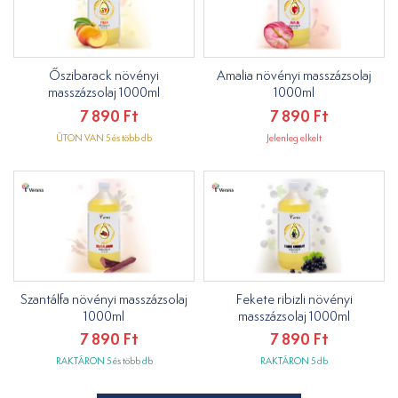
Őszibarack növényi
Amalia növényi masszázsolaj
masszázsolaj 1000ml
1000ml
7 890 Ft
7 890 Ft
ÚTON VAN 5 és több db
Jelenleg elkelt
Szantálfa növényi masszázsolaj
Fekete ribizli növényi
1000ml
masszázsolaj 1000ml
7 890 Ft
7 890 Ft
RAKTÁRON 5 és több db
RAKTÁRON 5 db