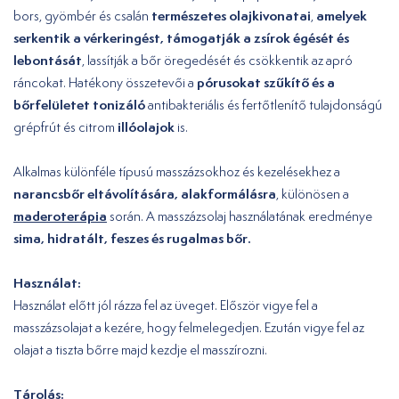
természetes olajkivonatai
amelyek
bors, gyömbér és csalán
,
serkentik a vérkeringést, támogatják a zsírok égését és
lebontását
, lassítják a bőr öregedését és csökkentik az apró
pórusokat szűkítő és a
ráncokat. Hatékony összetevői a
bőrfelületet tonizáló
antibakteriális és fertőtlenítő tulajdonságú
illóolajok
grépfrút és citrom
is.
Alkalmas különféle típusú masszázsokhoz és kezelésekhez a
narancsbőr eltávolítására, alakformálásra
, különösen a
maderoterápia
során. A masszázsolaj használatának eredménye
sima, hidratált, feszes és rugalmas bőr.
Használat:
Használat előtt jól rázza fel az üveget. Először vigye fel a
masszázsolajat a kezére, hogy felmelegedjen. Ezután vigye fel az
olajat a tiszta bőrre majd kezdje el masszírozni.
Tárolás: