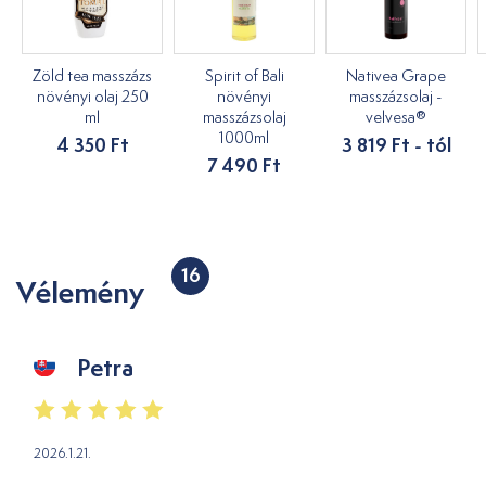
Zöld tea masszázs
Spirit of Bali
Nativea Grape
növényi olaj 250
növényi
masszázsolaj -
ml
masszázsolaj
velvesa®
1000ml
4 350 Ft
3 819 Ft - tól
7 490 Ft
16
Vélemény
Petra
2026.1.21.