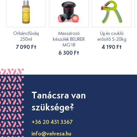
Orbáncfűolaj
Masszírozó
Ujj és csukló
250ml
készülék BEURER
erősítő 5-20kg
MG 18
7 090 Ft
4 190 Ft
6 300 Ft
Tanácsra van
szüksége?
+36 20 451 3367
info@velvesa.hu