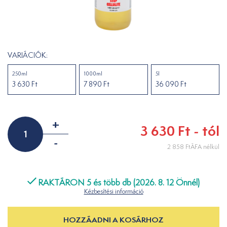
VARIÁCIÓK:
250ml
1000ml
5l
3 630 Ft
7 890 Ft
36 090 Ft
+
3 630 Ft - tól
-
2 858 FtÁFA nélkül
RAKTÁRON 5 és több db (2026. 8. 12 Önnél)
Kézbesítési információ
HOZZÁADNI A KOSÁRHOZ