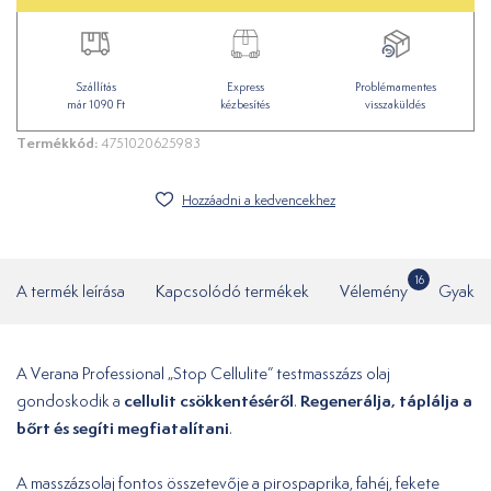
Szállítás
Express
Problémamentes
már 1090 Ft
kézbesítés
visszaküldés
Termékkód:
4751020625983
Hozzáadni a kedvencekhez
16
A termék leírása
Kapcsolódó termékek
Vélemény
Gyakor
A Verana Professional „Stop Cellulite” testmasszázs olaj
cellulit csökkentéséről
Regenerálja, táplálja a
gondoskodik a
.
bőrt és segíti megfiatalítani
.
A masszázsolaj fontos összetevője a pirospaprika, fahéj, fekete