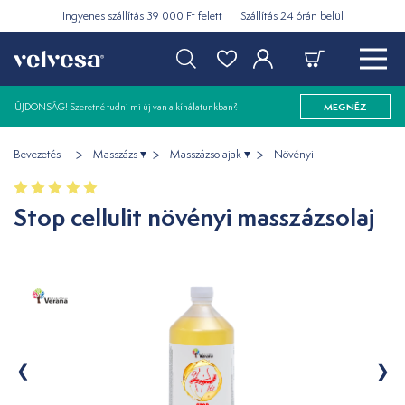
Ingyenes szállítás 39 000 Ft felett
Szállítás 24 órán belül
ÚJDONSÁG! Szeretné tudni mi új van a kínálatunkban?
MEGNÉZ
Bevezetés
Masszázs
Masszázsolajak
Növényi
Stop cellulit növényi masszázsolaj