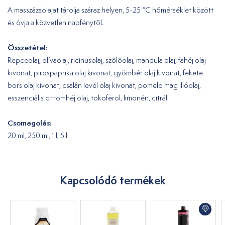
A masszázsolajat tárolja száraz helyen, 5-25 °C hőmérséklet között
és óvja a közvetlen napfénytől.
Összetétel:
Repceolaj, olívaolaj, ricinusolaj, szőlőolaj, mandula olaj, fahéj olaj
kivonat, pirospaprika olaj kivonat, gyömbér olaj kivonat, fekete
bors olaj kivonat, csalán levél olaj kivonat, pomelo mag illóolaj,
esszenciális citromhéj olaj, tokoferol, limonén, citrál.
Csomagolás:
20 ml, 250 ml, 1 l, 5 l
Kapcsolódó termékek