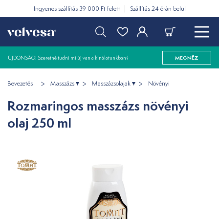
Ingyenes szállítás 39 000 Ft felett
Szállítás 24 órán belül
ÚJDONSÁG! Szeretné tudni mi új van a kínálatunkban?
MEGNÉZ
Bevezetés
Masszázs
Masszázsolajak
Növényi
Rozmaringos masszázs növényi
olaj 250 ml