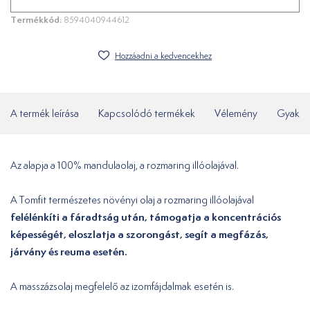
Termékkód:
8594040944612
Hozzáadni a kedvencekhez
A termék leírása
Kapcsolódó termékek
Vélemény
Gyakor
Az alapja a 100% mandulaolaj, a rozmaring illóolajával.
A Tomfit természetes növényi olaj a rozmaring illóolajával
felélénkíti a fáradtság után, támogatja a koncentrációs
képességét, eloszlatja a szorongást, segít a megfázás,
járvány és reuma esetén.
A masszázsolaj megfelelő az izomfájdalmak esetén is.