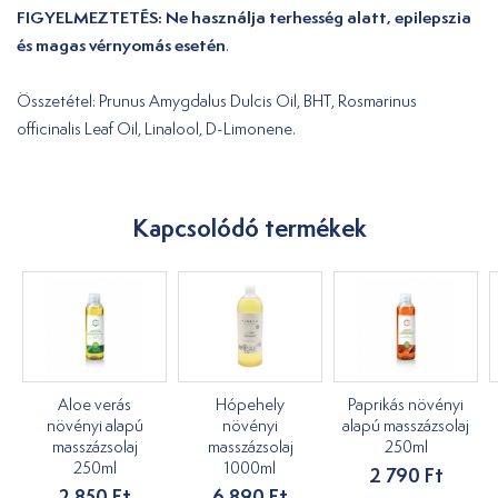
FIGYELMEZTETÉS: Ne használja terhesség alatt, epilepszia
és magas vérnyomás esetén
.
Összetétel: Prunus Amygdalus Dulcis Oil, BHT, Rosmarinus
officinalis Leaf Oil, Linalool, D-Limonene.
Kapcsolódó termékek
Aloe verás
Hópehely
Paprikás növényi
növényi alapú
növényi
alapú masszázsolaj
masszázsolaj
masszázsolaj
250ml
250ml
1000ml
2 790 Ft
2 850 Ft
6 890 Ft