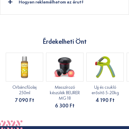
Hogyan reklamálhatom az árut?
Érdekelheti Önt
Orbáncfűolaj
Masszírozó
Ujj és csukló
250ml
készülék BEURER
erősítő 5-20kg
MG 18
7 090 Ft
4 190 Ft
6 300 Ft