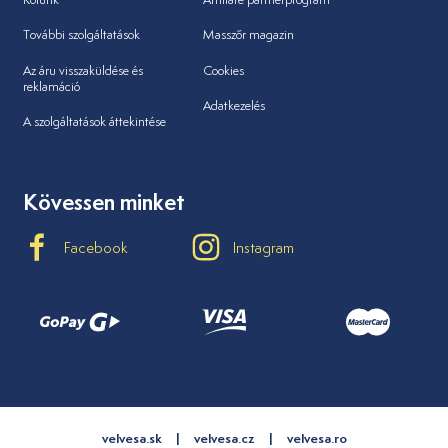
További szolgáltatások
Masszőr magazin
Az áru visszaküldése és
Cookies
reklamáció
Adatkezelés
A szolgáltatások áttekintése
Kövessen minket
Facebook
Instagram
velvesa.sk
velvesa.cz
velvesa.ro