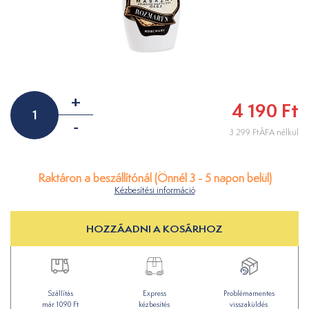
+
4 190 Ft
-
3 299 FtÁFA nélkül
Raktáron a beszállítónál (Önnél 3 - 5 napon belül)
Kézbesítési információ
HOZZÁADNI A KOSÁRHOZ
Szállítás
Express
Problémamentes
már 1090 Ft
kézbesítés
visszaküldés