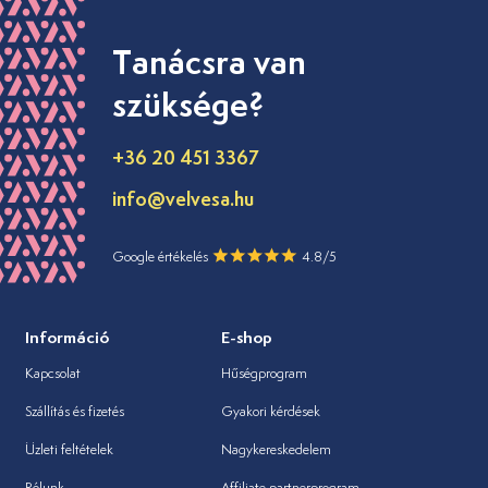
Tanácsra van
szüksége?
+36 20 451 3367
info@velvesa.hu
Google értékelés
4.8/5
Információ
E-shop
Kapcsolat
Hűségprogram
Szállítás és fizetés
Gyakori kérdések
Üzleti feltételek
Nagykereskedelem
Rólunk
Affiliate partnerprogram