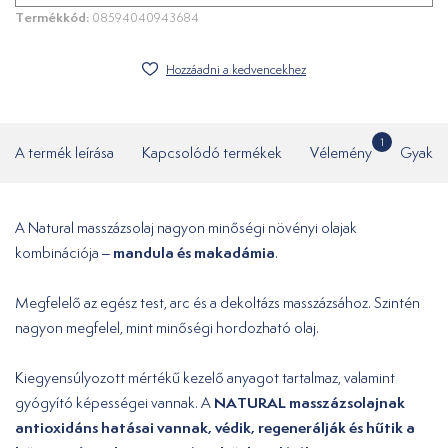
Termékkód:
08594040943684
Hozzáadni a kedvencekhez
1
A termék leírása
Kapcsolódó termékek
Vélemény
Gyakor
A Natural masszázsolaj nagyon minőségi növényi olajak
mandula és makadámia
kombinációja –
.
Megfelelő az egész test, arc és a dekoltázs masszázsához. Szintén
nagyon megfelel, mint minőségi hordozható olaj.
Kiegyensúlyozott mértékű kezelő anyagot tartalmaz, valamint
NATURAL masszázsolajnak
gyógyító képességei vannak. A
antioxidáns hatásai vannak, védik, regenerálják és hűtik a