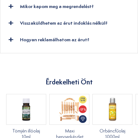
Mikor kapom meg a megrendelést?
Visszaküldhetem az árut indoklás nélkül?
Hogyan reklamálhatom az árut?
Érdekelheti Önt
-17%
Tömjén illóolaj
Maxi
Orbáncfűolaj
10ml
hengerkészlet
1000ml