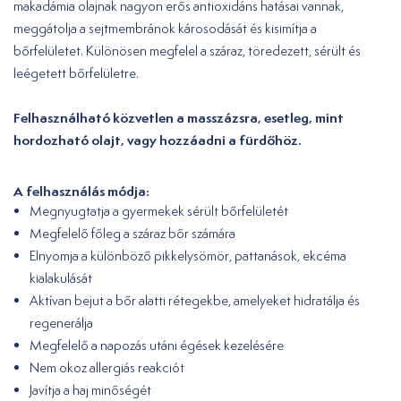
makadámia olajnak nagyon erős antioxidáns hatásai vannak,
meggátolja a sejtmembránok károsodását és kisimítja a
bőrfelületet. Különösen megfelel a száraz, töredezett, sérült és
leégetett bőrfelületre.
Felhasználható közvetlen a masszázsra, esetleg, mint
hordozható olajt, vagy hozzáadni a fürdőhöz.
A felhasználás módja:
Megnyugtatja a gyermekek sérült bőrfelületét
Megfelelő főleg a száraz bőr számára
Elnyomja a különböző pikkelysömör, pattanások, ekcéma
kialakulását
Aktívan bejut a bőr alatti rétegekbe, amelyeket hidratálja és
regenerálja
Megfelelő a napozás utáni égések kezelésére
Nem okoz allergiás reakciót
Javítja a haj minőségét