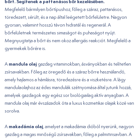
bőrt. Segítenek a pattanásos bőr kezelésében.
Megfelelő bármilyen bőrtípushoz, főleg a száraz, pattanásos,
töredezett, sérült, és a nap által leégetett bőrfelületre. Nagyon
gyorsan, valamint hosszú távon hidratál és regenerál. A
bőrfelületnek természetes simaságot és puhaságot nyújt.
Megnyugtatja a bőrt és nem okoz allergiás reakciót. Megfelelő a
gyermekek bőrére is.
mandula olaj
A
gazdag vitaminokban, ásványokban és telítetlen
zsírsavakban. Főleg az öregedő és a száraz bőrre használandó,
amely hajlamos a hámlásra, töredezésre és a viszketésre. A lágy
mandulaolajhoz az édes mandulák szétnyomása által jutunk hozzá,
amelyek gazdagok egy egész sor biológiailag aktív anyagban. A
mandula olaj már évszázadok óta a luxus kozmetikai olajak közé van
sorolva.
makadámia olaj
A
, amelyet a makadámia dióból nyerünk, nagyon
gazdag a magas minőségű zsírsavakban, főleg a palmitinsavban. A