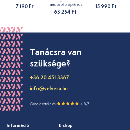
maderoterápiához
7 190 Ft
15 990 Ft
63 254 Ft
Tanácsra van
szüksége?
+36 20 451 3367
info@velvesa.hu
Google értékelés
4.8/5
Információ
E-shop