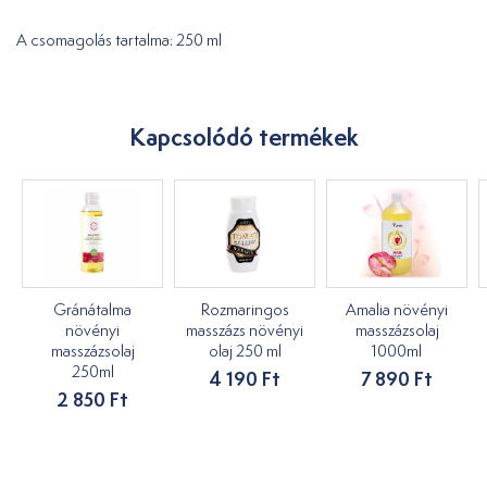
A csomagolás tartalma: 250 ml
Kapcsolódó termékek
Gránátalma
Rozmaringos
Amalia növényi
növényi
masszázs növényi
masszázsolaj
masszázsolaj
olaj 250 ml
1000ml
250ml
4 190 Ft
7 890 Ft
2 850 Ft