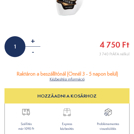
+
4 750 Ft
-
3 740 FtÁFA nélkül
Raktáron a beszállítónál (Önnél 3 - 5 napon belül)
Kézbesítési információ
HOZZÁADNI A KOSÁRHOZ
Szállítás
Express
Problémamentes
már 1090 Ft
kézbesítés
visszaküldés