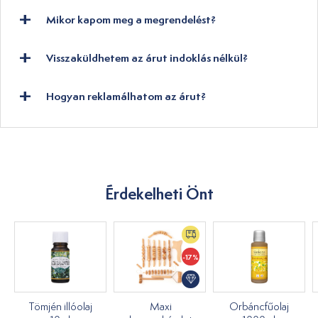
Mikor kapom meg a megrendelést?
Visszaküldhetem az árut indoklás nélkül?
Hogyan reklamálhatom az árut?
Érdekelheti Önt
-17%
Tömjén illóolaj
Maxi
Orbáncfűolaj