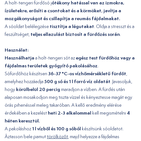
ótékony hatással van az izmokra,
A holt-tengeri fürdősó j
ízületekre, erősíti a csontokat és a körmöket, javítja a
mozgékonyságot és csillapítja a reumás fájdalmakat.
tisztítja a légutakat
A sóoldat belélegzése
. Oldja a stresszt és a
teljes ellazulást biztosít a fürdőzés során
feszültséget,
.
Használat:
Használhatja
egész test fürdőhöz vagy a
a holt-tengeri sót az
fájdalmas területek gyógyító pakolásához
.
36-37 °C-os vízhőmérsékletű fürdőt
Sófürdőhöz készítsen
,
500 g só és 1 l forró víz oldatát
amelyhez hozzáadja
. Javasoljuk,
körülbelül 20 percig
hogy
maradjon a vízben. A fürdés után
alaposan mosakodjon meg tiszta vízzel és kényeztesse magát egy
órás pihenéssel meleg takaróban. A kellő eredmény elérése
heti 2-3 alkalommal
4
érdekében a kezelést
kell megismételni
héten keresztül.
1 l vízből és 100 g sóból
A pakoláshoz
készítsünk sóoldatot.
Áztasson bele pamut
törölközőt
, majd helyezze a fájdalmas