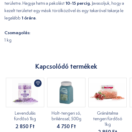
10-15 percig.
területre. Hagyja hatni a pakolást
Javasoljuk, hogy a
kezelt területet egy másik törölközővel és egy takaróval takarja le
1 órára
legalább
.
Csomagolás:
1 kg
Kapcsolódó termékek
Levendulás
Holt-tengeri só,
Gránátalma
fürdősó 1kg
briliánssal, 500g
tengeri fürdősó
1kg
2 850 Ft
4 750 Ft
2 850 Ft