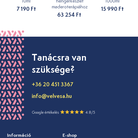
10ml
hengerkészlet
1000ml
maderoterápiához
7 190 Ft
15 990 Ft
63 254 Ft
Tanácsra van
szüksége?
+36 20 451 3367
info@velvesa.hu
Google értékelés
4.8/5
Információ
E-shop