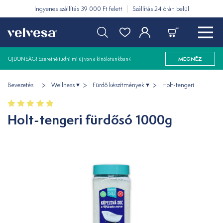
Ingyenes szállítás 39 000 Ft felett
Szállítás 24 órán belül
ÚJDONSÁG! Szeretné tudni mi új van a kínálatunkban?
MEGNÉZ
Bevezetés
Wellness
Fürdő készítmények
Holt-tengeri
Holt-tengeri fürdősó 1000g