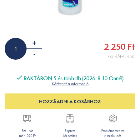
+
2 250 Ft
-
1 772 FtÁFA nélkül
RAKTÁRON 5 és több db (2026. 8. 10 Önnél)
Kézbesítési információ
HOZZÁADNI A KOSÁRHOZ
Szállítás
Express
Problémamentes
már 1090 Ft
kézbesítés
visszaküldés