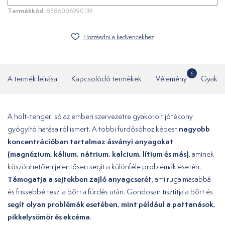
Termékkód:
8586006990139
Hozzáadni a kedvencekhez
6
A termék leírása
Kapcsolódó termékek
Vélemény
Gyakor
A holt-tengeri só az emberi szervezetre gyakorolt ​​jótékony
nagyobb
gyógyító hatásairól ismert. A többi fürdősóhoz képest
koncentrációban tartalmaz ásványi anyagokat
(magnézium, kálium, nátrium, kalcium, lítium és más)
, aminek
köszönhetően jelentősen segít a különféle problémák esetén.
Támogatja a sejtekben zajló anyagcserét
, ami rugalmasabbá
és frissebbé teszi a bőrt a fürdés után. Gondosan tisztítja a bőrt és
segít olyan problémák esetében, mint például a pattanások,
pikkelysömör és ekcéma
.