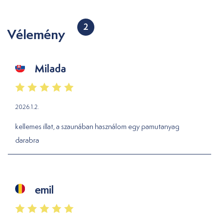
2
Vélemény
Milada
2026.1.2.
kellemes illat, a szaunában használom egy pamutanyag
darabra
emil