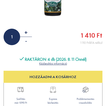
+
1 410 Ft
-
1 110 FtÁFA nélkül
RAKTÁRON 4 db (2026. 8. 11 Önnél)
Kézbesítési információ
HOZZÁADNI A KOSÁRHOZ
Szállítás
Express
Problémamentes
már 1090 Ft
kézbesítés
visszaküldés