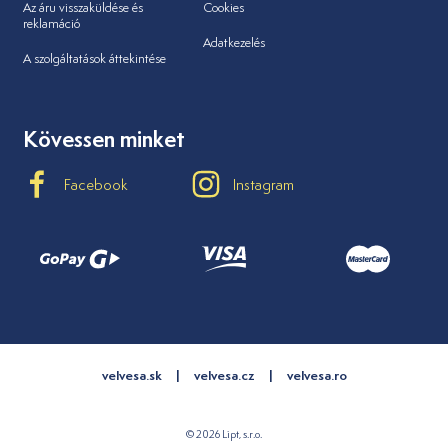
Az áru visszaküldése és
Cookies
reklamáció
Adatkezelés
A szolgáltatások áttekintése
Kövessen minket
Facebook
Instagram
velvesa.sk
velvesa.cz
velvesa.ro
© 2026 Lipt, s.r.o.