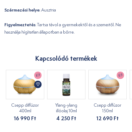
Származási helye
: Ausztria
Figyelmeztetés
: Tartsa távol a gyermekektől és a szemeitől. Ne
használja hígítatlan állapotban a bőrre.
Kapcsolódó termékek
Csepp diffúzor
Ylang-ylang
Csepp diffúzor
400ml
illóolaj 10ml
150ml
16 990 Ft
4 250 Ft
12 690 Ft