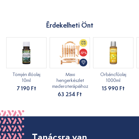
Érdekelheti Önt
-17%
Tömjén illóolaj
Maxi
Orbáncfűolaj
10ml
hengerkészlet
1000ml
maderoterápiához
7 190 Ft
15 990 Ft
63 254 Ft
Tanácsra van