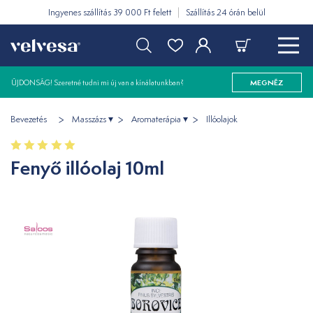
Ingyenes szállítás 39 000 Ft felett
Szállítás 24 órán belül
ÚJDONSÁG! Szeretné tudni mi új van a kínálatunkban?
MEGNÉZ
Bevezetés
Masszázs
Aromaterápia
Illóolajok
Fenyő illóolaj 10ml