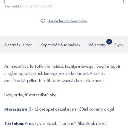
Termékkód:
8594031320142
Hozzáadni a kedvencekhez
2
A termék leírása
Kapcsolódó termékek
Vélemény
Gyakor
Antiszeptikus, fertőtlenítő hatású, tisztítja a levegőt. Segít a légúti
megbetegedéseknél, támogatja a vérkeringést. Alkalmas
izomfáradság elleni fürdőhöz és szaunás keverékekhez is.
Üde, erdei, fűszeres illatú olaj.
Masszázsra
: 3 - 12 cseppet összekeverni 50ml növényi olajjal
Tartalom
: Pinus sylvestris oil, limonene* (*illóolajok részei)