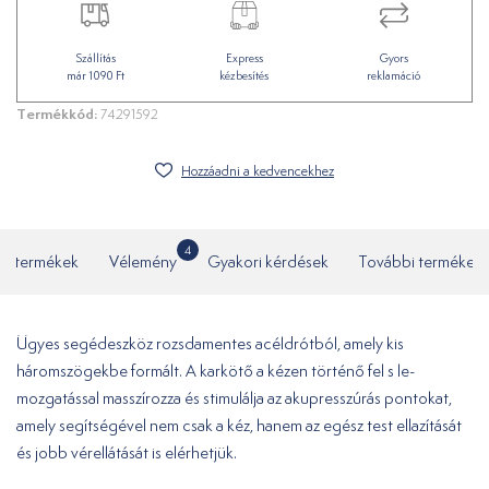
Szállítás
Express
Gyors
már 1090 Ft
kézbesítés
reklamáció
Termékkód:
74291592
Hozzáadni a kedvencekhez
4
ó termékek
Vélemény
Gyakori kérdések
További termékek
Ügyes segédeszköz rozsdamentes acéldrótból, amely kis
háromszögekbe formált. A karkötő a kézen történő fel s le-
mozgatással masszírozza és stimulálja az akupresszúrás pontokat,
amely segítségével nem csak a kéz, hanem az egész test ellazítását
és jobb vérellátását is elérhetjük.