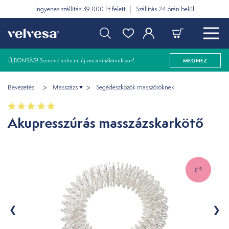
Ingyenes szállítás 39 000 Ft felett
Szállítás 24 órán belül
ÚJDONSÁG! Szeretné tudni mi új van a kínálatunkban?
MEGNÉZ
Bevezetés
Masszázs
Segédeszközök masszőröknek
Akupresszúrás masszázskarkötő