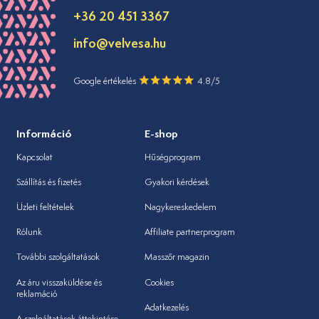
+36 20 451 3367
info@velvesa.hu
Google értékelés
4.8/5
Információ
E-shop
Kapcsolat
Hűségprogram
Szállítás és fizetés
Gyakori kérdések
Üzleti feltételek
Nagykereskedelem
Rólunk
Affiliate partnerprogram
További szolgáltatások
Masszőr magazin
Az áru visszaküldése és
Cookies
reklamáció
Adatkezelés
A szolgáltatások áttekintése