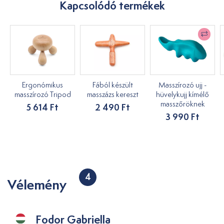
Kapcsolódó termékek
Ergonómikus
Fából készült
Masszírozó ujj -
masszírozó Tripod
masszázs kereszt
hüvelykujj kímélő
masszőröknek
5 614 Ft
2 490 Ft
3 990 Ft
4
Vélemény
Fodor Gabriella