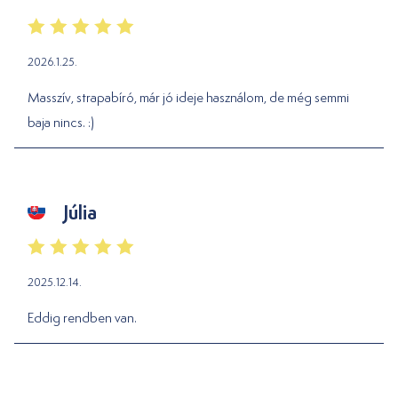
2026.1.25.
Masszív, strapabíró, már jó ideje használom, de még semmi
baja nincs. :)
Júlia
2025.12.14.
Eddig rendben van.