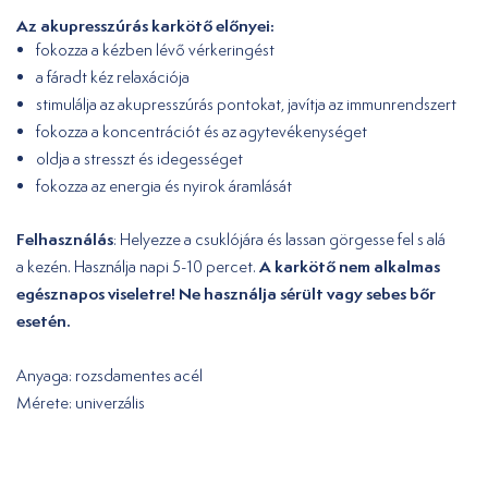
Az akupresszúrás karkötő előnyei:
fokozza a kézben lévő vérkeringést
a fáradt kéz relaxációja
stimulálja az akupresszúrás pontokat, javítja az immunrendszert
fokozza a koncentrációt és az agytevékenységet
oldja a stresszt és idegességet
fokozza az energia és nyirok áramlását
Felhasználás
: Helyezze a csuklójára és lassan görgesse fel s alá
A karkötő nem alkalmas
a kezén. Használja napi 5-10 percet.
egésznapos viseletre! Ne használja sérült vagy sebes bőr
esetén.
Anyaga: rozsdamentes acél
Mérete: univerzális