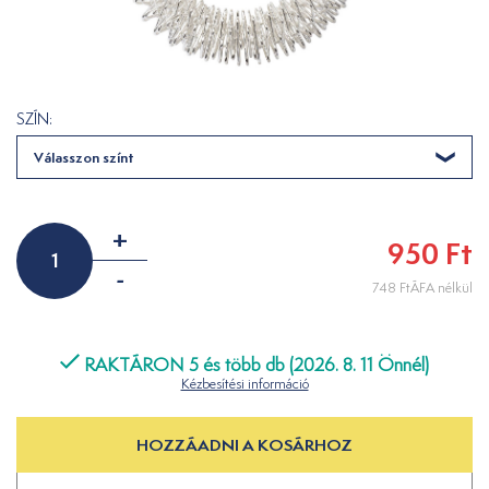
SZÍN:
Válasszon színt
+
950 Ft
-
748 FtÁFA nélkül
RAKTÁRON 5 és több db (2026. 8. 11 Önnél)
Kézbesítési információ
HOZZÁADNI A KOSÁRHOZ