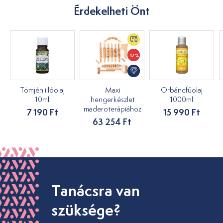
Érdekelheti Önt
-17%
Tömjén illóolaj
Maxi
Orbáncfűolaj
10ml
hengerkészlet
1000ml
maderoterápiához
7 190 Ft
15 990 Ft
63 254 Ft
Tanácsra van
szüksége?