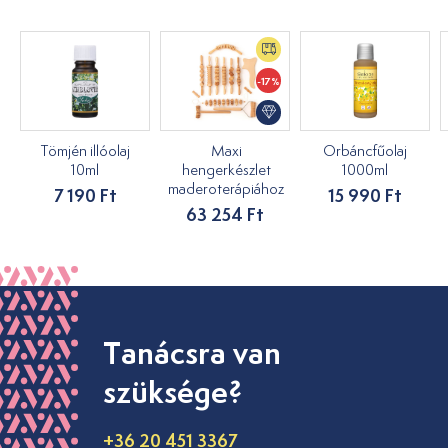
-17%
Tömjén illóolaj
Maxi
Orbáncfűolaj
10ml
hengerkészlet
1000ml
maderoterápiához
7 190 Ft
15 990 Ft
63 254 Ft
Tanácsra van
szüksége?
+36 20 451 3367