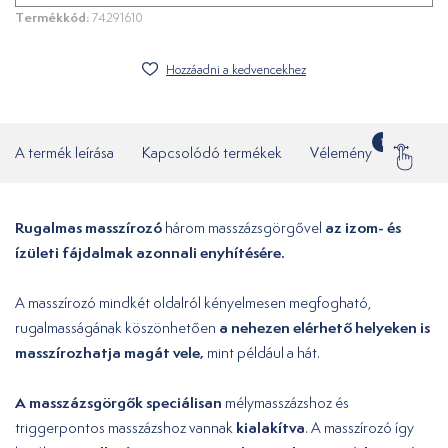
Termékkód:
74291610
Hozzáadni a kedvencekhez
1
A termék leírása
Kapcsolódó termékek
Vélemény
Gyakor
Rugalmas masszírozó
az izom- és
három masszázsgörgővel
ízületi fájdalmak azonnali enyhítésére.
A masszírozó mindkét oldalról kényelmesen megfogható,
a nehezen elérhető helyeken is
rugalmasságának köszönhetően
masszírozhatja magát vele,
mint például a hát.
A masszázsgörgők speciálisan
mélymasszázshoz és
kialakítva
triggerpontos masszázshoz vannak
. A masszírozó így