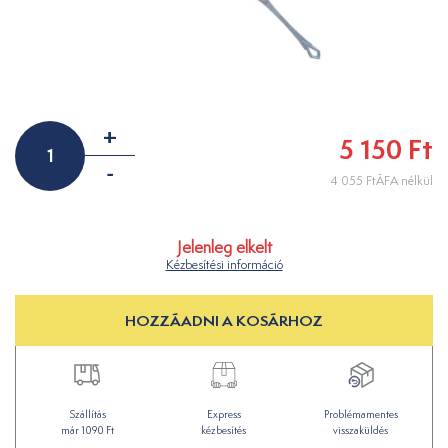
+
5 150 Ft
-
4 055 FtÁFA nélkül
Jelenleg elkelt
Kézbesítési információ
HOZZÁADNI A KOSÁRHOZ
Szállítás
Express
Problémamentes
már 1090 Ft
kézbesítés
visszaküldés