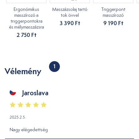
Ergonómikus
Masszázsolaj tartó
Triggerpont
masszírozó a
tok övvel
masszírozó
triggerpontokra
3 390 Ft
9 190 Ft
és mélymasszázsra
2 750 Ft
1
Vélemény
Jaroslava
2025.2.5.
Nagy elégedettség