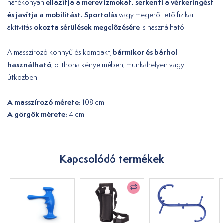
ellazítja a merev izmokat, serkenti a vérkeringést
hatékonyan
és javítja a mobilitást.
Sportolás
vagy megerőltető fizikai
okozta sérülések megelőzésére
aktivitás
is használható.
bármikor és bárhol
A masszírozó könnyű és kompakt,
használható
, otthona kényelmében, munkahelyen vagy
útközben.
A masszírozó mérete:
108 cm
A görgők mérete:
4 cm
Kapcsolódó termékek