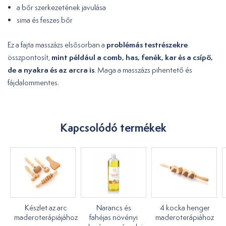
a bőr szerkezetének javulása
sima és feszes bőr
problémás testrészekre
Ez a fajta masszázs elsősorban a
mint például a comb, has, fenék, kar és a csípő,
összpontosít,
de a nyakra és az arcra is
. Maga a masszázs pihentető és
fájdalommentes.
Kapcsolódó termékek
Készlet az arc
Narancs és
4 kocka henger
maderoterápiájához
fahéjas növényi
maderoterápiához