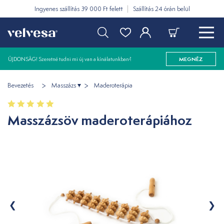
Ingyenes szállítás 39 000 Ft felett
Szállítás 24 órán belül
ÚJDONSÁG! Szeretné tudni mi új van a kínálatunkban?
MEGNÉZ
Bevezetés
Masszázs
Maderoterápia
Masszázsöv maderoterápiához