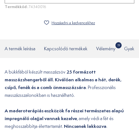
Termékkód:
74340016
Hozzáadni a kedvencekhez
19
A termék leírása
Kapcsolódó termékek
Vélemény
Gyakor
25 formázott
A bükkfából készült masszázsöv
masszázshengerből áll.
Kiválóan alkalmas a hát, derék,
csípő, fenék és a comb önmasszázsára
. Professzionális
masszázsszalonokban is használható.
A maderoterápiás eszközök fa részei természetes alapú
impregnáló olajjal vannak kezelve
, amely védi a fát és
Nincsenek lakkozva
meghosszabbítja élettartamát.
.