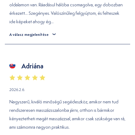
oldalamon van. Ráadásul hálóba csomagolva, egy dobozban
érkezett... Szegényes. Valószínűleg felgyújtom, és felteszek
ide képeket ahogy ég...
A válasz megjelenítése
Adriána
2026.2.6.
Nagyszerű, kiváló minőségű segédeszköz, amikor nem tud
rendszeresen masszázsszalonba járni, otthon is bármikor
kényeztetheti magát masszázzsal, amikor csak szüksége van rá,
ami számomra nagyon praktikus.