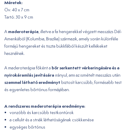
Méretek:
Öv: 40 x 7 cm
Tartó: 30 x 9 cm
maderoterápia
A
, illetve a fa hengerekkel végzett masszázs Dél-
Amerikából (Kolumbia, Brazília) származik, amely során különféle
formájú hengereket és tiszta bükkfából készült kellékeket
használnak.
bőr serkentett vérkeringésére és a
A maderoterápia főként a
nyirokáramlás javítására
irányul, ami az ismételt masszázs után
szemmel látható eredményt
biztosít karcsúbb, formásabb test
és egyenletes bőrtónus formájában.
A rendszeres maderoterápia eredménye:
vonzóbb és karcsúbb testkontúrok
a cellulit és a striák láthatóságának csökkenése
egységes bőrtónus