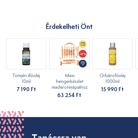
Érdekelheti Önt
-17%
Tömjén illóolaj
Maxi
Orbáncfűolaj
10ml
hengerkészlet
1000ml
maderoterápiához
7 190 Ft
15 990 Ft
63 254 Ft
Tanácsra van