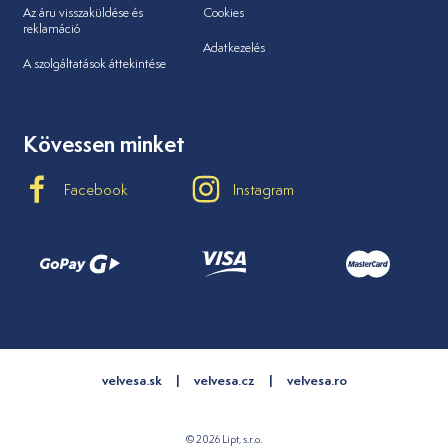
Az áru visszaküldése és
Cookies
reklamáció
Adatkezelés
A szolgáltatások áttekintése
Kövessen minket
Facebook
Instagram
velvesa.sk
velvesa.cz
velvesa.ro
© 2026 Lipt, s.r.o.