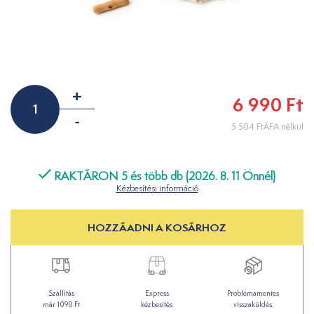
+
6 990 Ft
-
5 504 FtÁFA nélkül
RAKTÁRON 5 és több db (2026. 8. 11 Önnél)
Kézbesítési információ
HOZZÁADNI A KOSÁRHOZ
Szállítás
Express
Problémamentes
már 1090 Ft
kézbesítés
visszaküldés