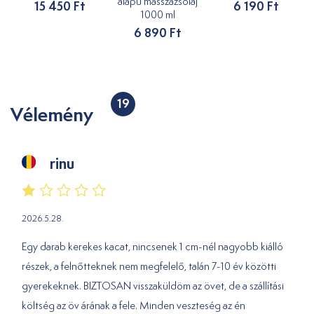
alapú masszázsolaj
15 450 Ft
6 190 Ft
1000 ml
6 890 Ft
19
Vélemény
rinu
2026.5.28.
Egy darab kerekes kacat, nincsenek 1 cm-nél nagyobb kiálló
részek, a felnőtteknek nem megfelelő, talán 7-10 év közötti
gyerekeknek. BIZTOSAN visszaküldöm az övet, de a szállítási
költség az öv árának a fele. Minden veszteség az én