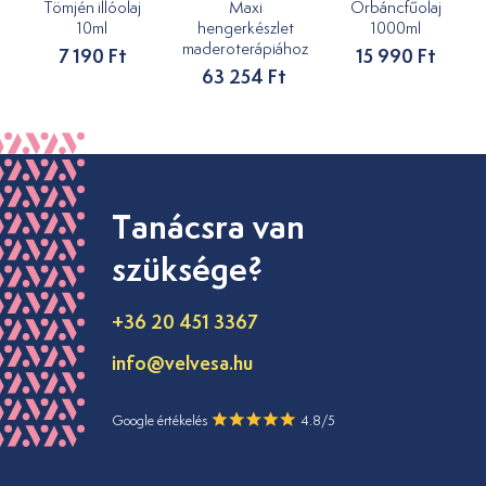
Tömjén illóolaj
Maxi
Orbáncfűolaj
10ml
hengerkészlet
1000ml
maderoterápiához
7 190 Ft
15 990 Ft
63 254 Ft
Tanácsra van
szüksége?
+36 20 451 3367
info@velvesa.hu
Google értékelés
4.8/5