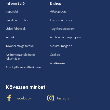
Információ
E-shop
Kapcsolat
Hűségprogram
Szállítás és fizetés
Gyakori kérdések
Üzleti feltételek
Nagykereskedelem
Rólunk
Affiliate partnerprogram
További szolgáltatások
Masszőr magazin
Az áru visszaküldése és
Cookies
reklamáció
Adatkezelés
A szolgáltatások áttekintése
Kövessen minket
Facebook
Instagram