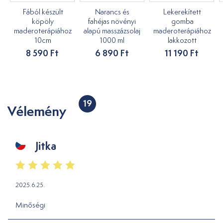
Fából készült
Narancs és
Lekerekített
köpöly
fahéjas növényi
gomba
maderoterápiához
alapú masszázsolaj
maderoterápiához
10cm
1000 ml
lakkozott
8 590 Ft
6 890 Ft
11 190 Ft
19
Vélemény
Jitka
2025.6.25.
Minőségi