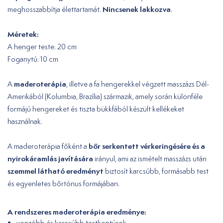
Nincsenek lakkozva
meghosszabbítja élettartamát.
.
Méretek:
A henger teste: 20 cm
Foganytú: 10 cm
maderoterápia
A
, illetve a fa hengerekkel végzett masszázs Dél-
Amerikából (Kolumbia, Brazília) származik, amely során különféle
formájú hengereket és tiszta bükkfából készült kellékeket
használnak.
bőr serkentett vérkeringésére és a
A maderoterápia főként a
nyirokáramlás javítására
irányul, ami az ismételt masszázs után
szemmel látható eredményt
biztosít karcsúbb, formásabb test
és egyenletes bőrtónus formájában.
A rendszeres maderoterápia eredménye:
vonzóbb és karcsúbb testkontúrok