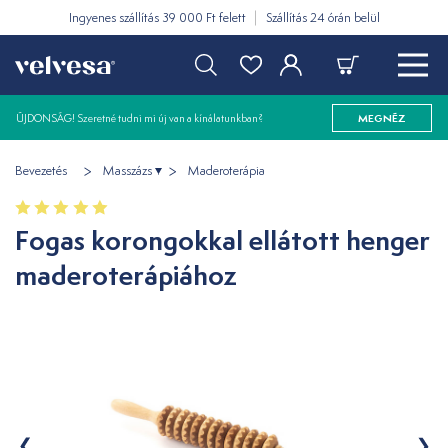
Ingyenes szállítás 39 000 Ft felett
Szállítás 24 órán belül
ÚJDONSÁG! Szeretné tudni mi új van a kínálatunkban?
MEGNÉZ
Bevezetés
Masszázs
Maderoterápia
Fogas korongokkal ellátott henger
maderoterápiához