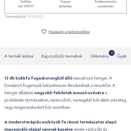
Szállítás
Express
Problémamentes
már 1090 Ft
kézbesítés
visszaküldés
Termékkód:
74340013
Hozzáadni a kedvencekhez
19
A termék leírása
Kapcsolódó termékek
Vélemény
Gyakor
13 db bükkfa fogaskorongból álló
masszírozó henger. A
formázott fogantyúk kényelmesen illeszkednek a tenyérbe. A
nagyobb felületek masszírozására
henger alkalmas
a
problémás testrészeken, narancsbőr, vastagabb bőr alatti zsírréteg
vagy megereszkedett bőr esetében.
A maderoterápiás eszközök fa részei természetes alapú
impregnáló olajjal vannak kezelve
, amely védi a fát és