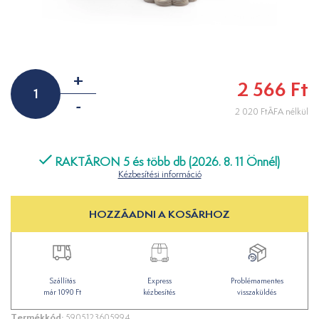
+
2 566 Ft
-
2 020 FtÁFA nélkül
RAKTÁRON 5 és több db (2026. 8. 11 Önnél)
Kézbesítési információ
HOZZÁADNI A KOSÁRHOZ
Szállítás
Express
Problémamentes
már 1090 Ft
kézbesítés
visszaküldés
Termékkód:
5905123605994