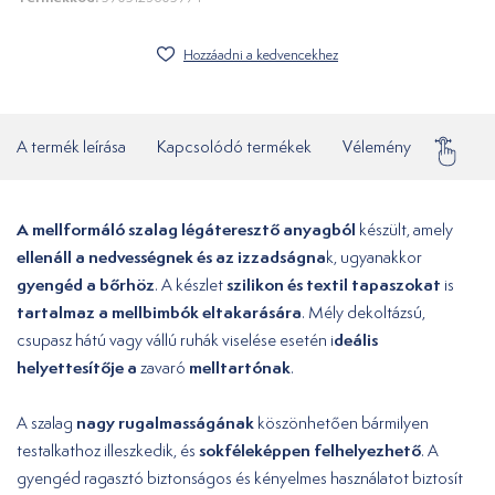
Hozzáadni a kedvencekhez
A termék leírása
Kapcsolódó termékek
Vélemény
Gyakor
A mellformáló szalag légáteresztő anyagból
készült, amely
ellenáll a nedvességnek és az izzadságna
k, ugyanakkor
gyengéd a bőrhöz
szilikon és textil tapaszokat
. A készlet
is
tartalmaz a mellbimbók eltakarására
. Mély dekoltázsú,
deális
csupasz hátú vagy vállú ruhák viselése esetén i
helyettesítője a
melltartónak
zavaró
.
nagy rugalmasságának
A szalag
köszönhetően bármilyen
sokféleképpen felhelyezhető
testalkathoz illeszkedik, és
. A
gyengéd ragasztó biztonságos és kényelmes használatot biztosít