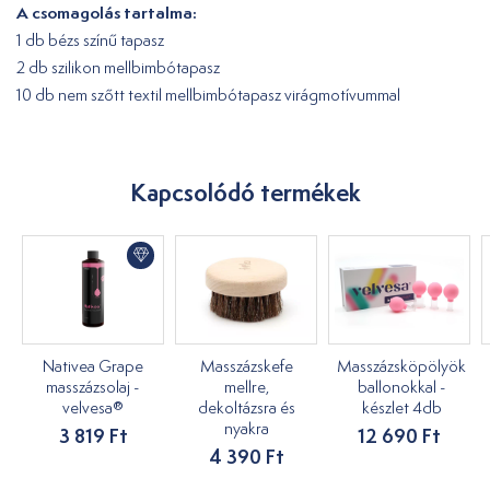
A csomagolás tartalma:
1 db bézs színű tapasz
2 db szilikon mellbimbótapasz
10 db nem szőtt textil mellbimbótapasz virágmotívummal
Kapcsolódó termékek
Nativea Grape
Masszázskefe
Masszázsköpölyök
masszázsolaj -
mellre,
ballonokkal -
velvesa®
dekoltázsra és
készlet 4db
nyakra
3 819 Ft
12 690 Ft
4 390 Ft