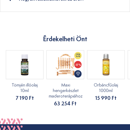
Érdekelheti Önt
-17%
Tömjén illóolaj
Maxi
Orbáncfűolaj
10ml
hengerkészlet
1000ml
maderoterápiához
7 190 Ft
15 990 Ft
63 254 Ft