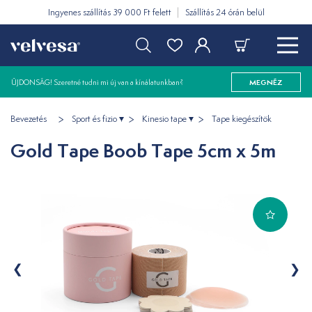
Ingyenes szállítás 39 000 Ft felett
Szállítás 24 órán belül
ÚJDONSÁG! Szeretné tudni mi új van a kínálatunkban?
MEGNÉZ
Bevezetés
Sport és fizio
Kinesio tape
Tape kiegészítök
Gold Tape Boob Tape 5cm x 5m