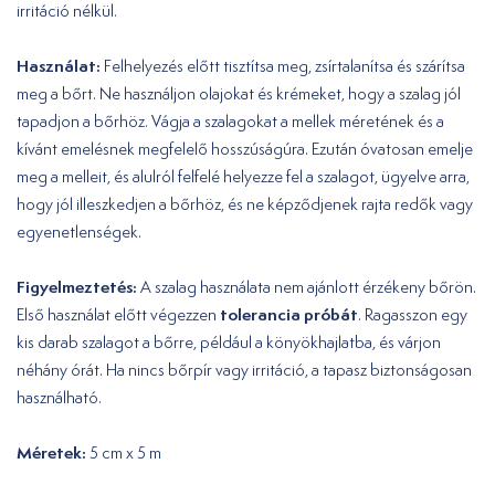
irritáció nélkül.
Használat:
Felhelyezés előtt tisztítsa meg, zsírtalanítsa és szárítsa
meg a bőrt. Ne használjon olajokat és krémeket, hogy a szalag jól
tapadjon a bőrhöz. Vágja a szalagokat a mellek méretének és a
kívánt emelésnek megfelelő hosszúságúra. Ezután óvatosan emelje
meg a melleit, és alulról felfelé helyezze fel a szalagot, ügyelve arra,
hogy jól illeszkedjen a bőrhöz, és ne képződjenek rajta redők vagy
egyenetlenségek.
Figyelmeztetés:
A szalag használata nem ajánlott érzékeny bőrön.
tolerancia próbát
Első használat előtt végezzen
. Ragasszon egy
kis darab szalagot a bőrre, például a könyökhajlatba, és várjon
néhány órát. Ha nincs bőrpír vagy irritáció, a tapasz biztonságosan
használható.
Méretek:
5 cm x 5 m