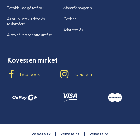
További szolgáltatások
Masszőr magazin
Az áru visszaküldése és
Cookies
reklamáció
Adatkezelés
A szolgáltatások áttekintése
Kövessen minket
Facebook
Instagram
velvesa.sk
velvesa.cz
velvesa.ro