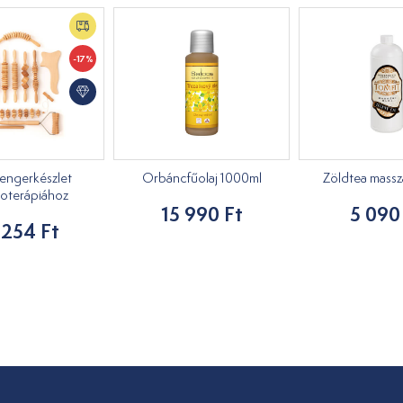
-17%
engerkészlet
Orbáncfűolaj 1000ml
Zöldtea masszáz
oterápiához
15 990 Ft
5 090
 254 Ft