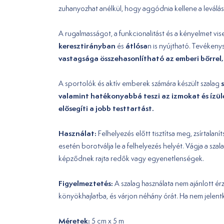
zuhanyozhat anélkül, hogy aggódnia kellene a leválás 
A rugalmasságot, a funkcionalitást és a kényelmet vi
keresztirányban
átlósa
és
n is nyújtható. Tevéken
vastagsága összehasonlítható az emberi bőrrel,
A sportolók és aktív emberek számára készült szalag
valamint hatékonyabbá teszi az izmokat és ízül
elősegíti a jobb testtartást.
Használat:
Felhelyezés előtt tisztítsa meg, zsírtala
esetén borotválja le a felhelyezés helyét. Vágja a sz
képződnek rajta redők vagy egyenetlenségek.
Figyelmeztetés:
A szalag használata nem ajánlott ér
könyökhajlatba, és várjon néhány órát. Ha nem jelentk
Méretek:
5 cm x 5 m