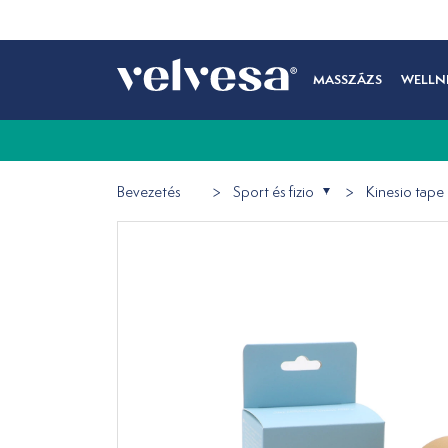
MASSZÁZS
WELLN
Bevezetés
Sport és fizio
Kinesio tape