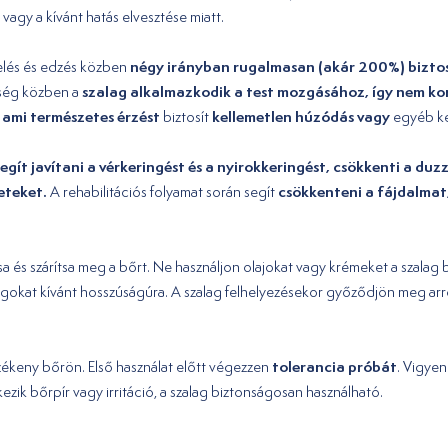
vagy a kívánt hatás elvesztése miatt.
négy irányban rugalmasan (akár 200%) biztos
selés és edzés közben
szalag alkalmazkodik a test mozgásához, így nem kor
ység közben a
 ami természetes érzést
kellemetlen húzódás vagy
biztosít
egyéb k
segít javítani a vérkeringést és a nyirokkeringést, csökkenti a du
eteket.
csökkenteni a fájdalmat,
A rehabilitációs folyamat során segít
nítsa és szárítsa meg a bőrt. Ne használjon olajokat vagy krémeket a szala
alagokat kívánt hosszúságúra. A szalag felhelyezésekor győződjön meg ar
tolerancia próbát
zékeny bőrön. Első használat előtt végezzen
. Vigyen
ezik bőrpír vagy irritáció, a szalag biztonságosan használható.