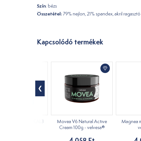
Szín
: bézs
Összetétel:
79% nejlon, 21% spandex, akril ragasztó
Kapcsolódó termékek
l kesztyű NITRIL IDEAL3
Movea V6 Natural Active
Magnea m
100db
Cream 100g - velvesa®
v
2 406 Ft
4 058 Ft
4 