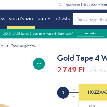
Ingyenes szállítás 39 000 Ft felet
ESS
SPORT ÉS FIZIO
BEAUTY
EGÉSZSÉG
ÚJDONSÁG! Szeretné tudni mi új van a kínálatunkban?
MEGNÉZ
Tape kiegészítök
Gold Tape 4 W
2 749 Ft
2 165 Ft
ÁFA n
+
HOZZÁAD
-