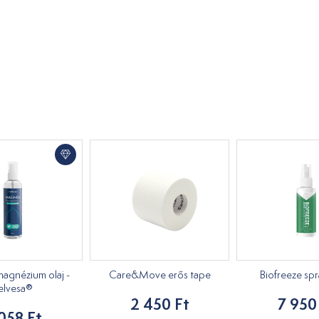
agnézium olaj -
Care&Move erős tape
Biofreeze spr
elvesa®
2 450 Ft
7 950
058 Ft