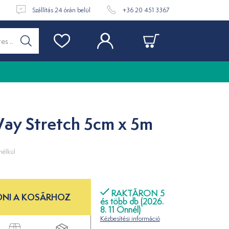
t
Szállítás 24 órán belül
+36 20 451 3367
ay Stretch 5cm x 5m
élkül
RAKTÁRON 5
NI A KOSÁRHOZ
és több db (2026.
8. 11 Önnél)
Kézbesítési információ