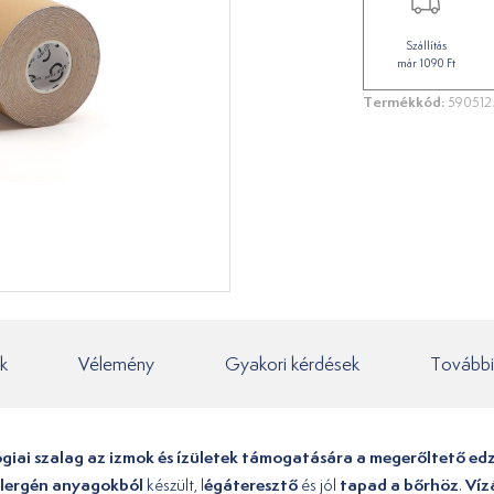
Szállítás
már 1090 Ft
Termékkód:
59051
k
Vélemény
Gyakori kérdések
További
ógiai szalag az izmok és ízületek támogatására a megerőltető ed
llergén anyagokból
égáteresztő
tapad a bőrhöz
Víz
készült, l
és jól
.