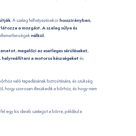
ítják
hosszirányban,
. A szalag felhelyezésekor
látozza a mozgást. A szalag súlya és
nélkül.
ellemetlenségek
zzanatot, megelőzi az esetleges sérüléseket,
 helyreállítani a motoros készségeket
és
g bőrhöz való tapadásának biztosítására, és szükség
ról, hogy szorosan illeszkedik a bőrhöz, és hogy nem
 fel egy kis darab szalagot a bőrre, például a