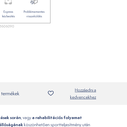
Express
Problémamentes
kézbesítés
visszaküldés
23606090
Hozzáadni a
 termékek
kedvencekhez
zések során
a rehabilitációs folyamat
, vagy
állóságának
köszönhetően sportteljesítmény után