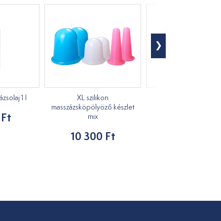
solaj 1 l
XL szilikon
Masszírozó kacs
masszázsköpölyöző készlet
 Ft
1 210 Ft
mix
10 300 Ft