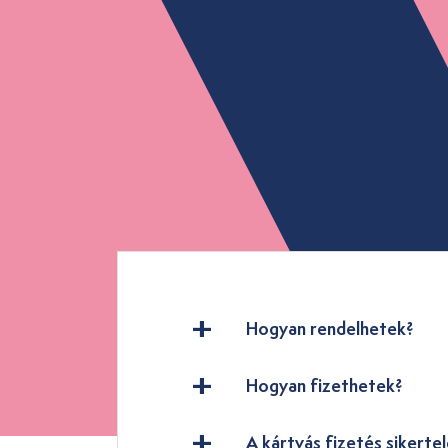
Hogyan rendelhetek?
Hogyan fizethetek?
A kártyás fizetés sikertel