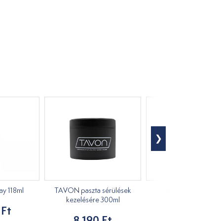
ay 118ml
TAVON paszta sérülések
Biofreeze gél 118m
kezelésére 300ml
 Ft
7 831 Ft
8 190 Ft