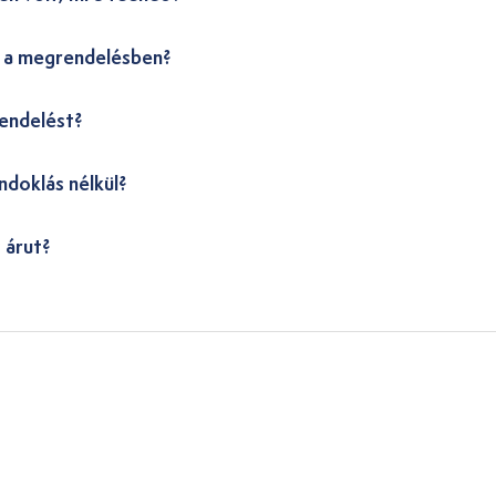
i a megrendelésben?
endelést?
ndoklás nélkül?
 árut?