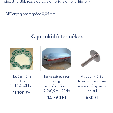
dioxid-fürdőkhöz, Bioplus, Biotherik (Biotheric, Bioterik).
LDPE anyag, vastagsága 0,05 mm
Kapcsolódó termékek
Húzózsinór a
Táska száraz szén
Akupunktúrás
CO2
vagy
tűtartó moxázásra
fürdőtáskákhoz
iszapfürdőhöz,
– szellőző nyílások
2,2x0,9m - 20db
nélkül
11 190 Ft
14 790 Ft
630 Ft