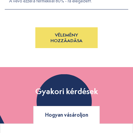
A vevő ezzel a termékkel 80% - ra elégedett.
VÉLEMÉNY
HOZZÁADÁSA
Gyakori kérdések
Hogyan vásároljon