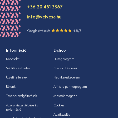
+36 20 451 3367
info@velvesa.hu
Google értékelés
4.8/5
Információ
E-shop
Kapcsolat
Hűségprogram
Szállítás és fizetés
Gyakori kérdések
Üzleti feltételek
Nagykereskedelem
Rólunk
Affiliate partnerprogram
További szolgáltatások
Masszőr magazin
Az áru visszaküldése és
Cookies
reklamáció
Adatkezelés