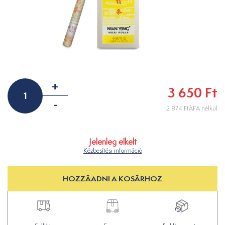
+
3 650 Ft
-
2 874 FtÁFA nélkül
Jelenleg elkelt
Kézbesítési információ
HOZZÁADNI A KOSÁRHOZ