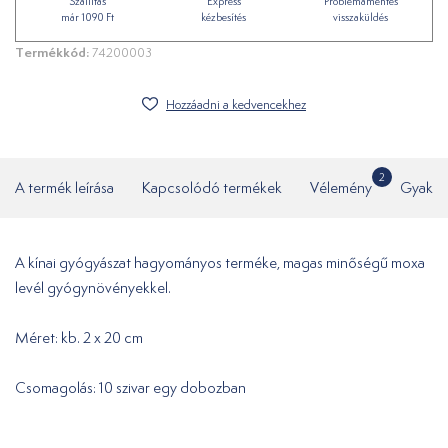
Szállítás
Express
Problémamentes
már 1090 Ft
kézbesítés
visszaküldés
Termékkód:
74200003
Hozzáadni a kedvencekhez
2
A termék leírása
Kapcsolódó termékek
Vélemény
Gyakor
A kínai gyógyászat hagyományos terméke, magas minőségű moxa
levél gyógynövényekkel.
Méret: kb. 2 x 20 cm
Csomagolás: 10 szivar egy dobozban