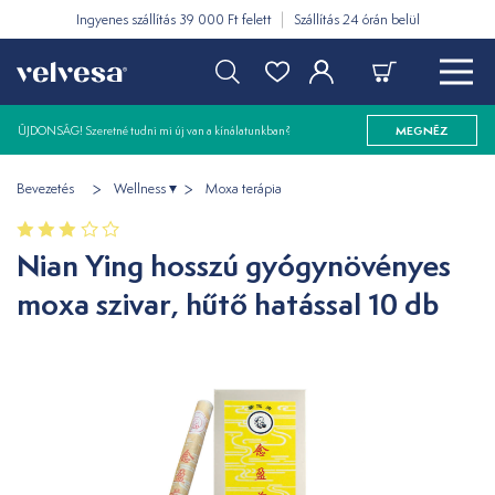
Ingyenes szállítás 39 000 Ft felett
Szállítás 24 órán belül
ÚJDONSÁG! Szeretné tudni mi új van a kínálatunkban?
MEGNÉZ
Bevezetés
Wellness
Moxa terápia
Nian Ying hosszú gyógynövényes
moxa szivar, hűtő hatással 10 db