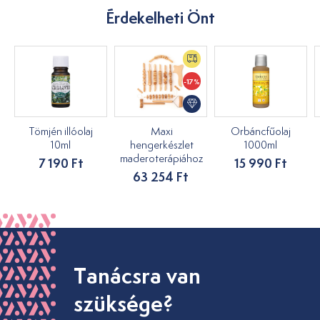
Érdekelheti Önt
-17%
Tömjén illóolaj
Maxi
Orbáncfűolaj
10ml
hengerkészlet
1000ml
maderoterápiához
7 190 Ft
15 990 Ft
63 254 Ft
Tanácsra van
szüksége?