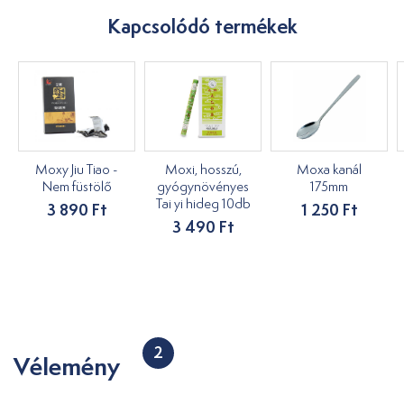
Kapcsolódó termékek
Moxy Jiu Tiao -
Moxi, hosszú,
Moxa kanál
Nem füstölő
gyógynövényes
175mm
Tai yi hideg 10db
3 890 Ft
1 250 Ft
3 490 Ft
2
Vélemény