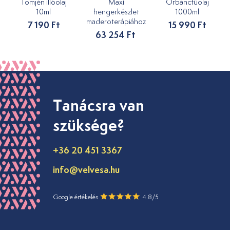
Tömjén illóolaj
Maxi
Orbáncfűolaj
10ml
hengerkészlet
1000ml
maderoterápiához
7 190 Ft
15 990 Ft
63 254 Ft
Tanácsra van
szüksége?
+36 20 451 3367
info@velvesa.hu
Google értékelés
4.8/5