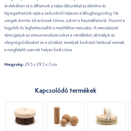
érdekében rá is állhatunk a teljes lábunkkal az alátétre és
lépegethetünk rajta a sarkunktól teljesen a lábujjhegyünkig. Ha
szegek érintés túl erősnek tűnne, zoknit is használhatunk. Viszont a
legjobb és leghatásosabb a mezítlábas masszázs. A masszázzsal
támogatjuk az immunrendszerünket a vérellátást, aktiváljuk az
idegvégződéseket és a zónákat, amelyek kedvező hatással vannak
a megfelelő szervek helyes funkcióira.
Nagyság:
29,5 x 29,5 x 3 cm
Kapcsolódó termékek