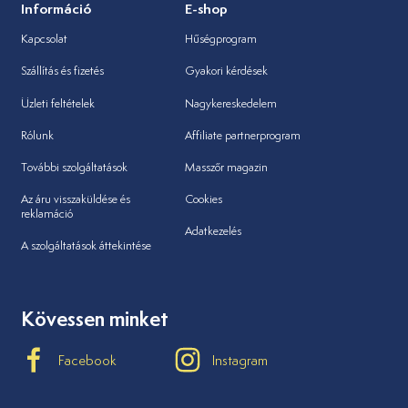
Információ
E-shop
Kapcsolat
Hűségprogram
Szállítás és fizetés
Gyakori kérdések
Üzleti feltételek
Nagykereskedelem
Rólunk
Affiliate partnerprogram
További szolgáltatások
Masszőr magazin
Az áru visszaküldése és
Cookies
reklamáció
Adatkezelés
A szolgáltatások áttekintése
Kövessen minket
Facebook
Instagram