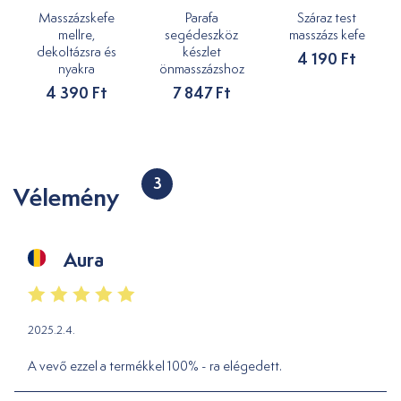
Masszázskefe
Parafa
Száraz test
mellre,
segédeszköz
masszázs kefe
dekoltázsra és
készlet
4 190 Ft
nyakra
önmasszázshoz
4 390 Ft
7 847 Ft
3
Vélemény
Aura
2025.2.4.
A vevő ezzel a termékkel 100% - ra elégedett.