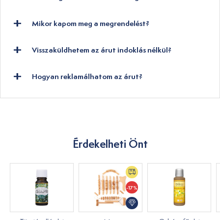
Mikor kapom meg a megrendelést?
Visszaküldhetem az árut indoklás nélkül?
Hogyan reklamálhatom az árut?
Érdekelheti Önt
-17%