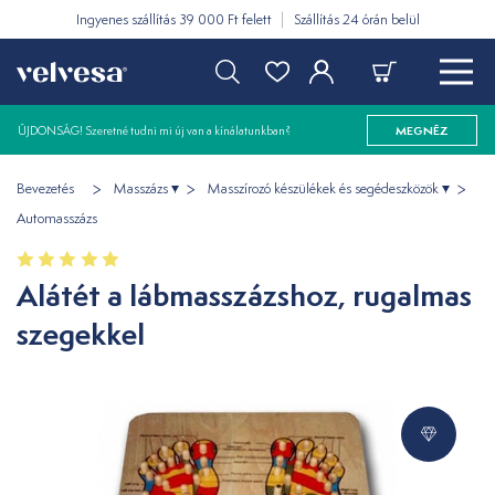
Ingyenes szállítás 39 000 Ft felett
Szállítás 24 órán belül
ÚJDONSÁG! Szeretné tudni mi új van a kínálatunkban?
MEGNÉZ
Bevezetés
Masszázs
Masszírozó készülékek és segédeszközök
Automasszázs
Alátét a lábmasszázshoz, rugalmas
szegekkel