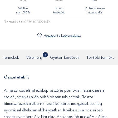
Szállítás
Express
Problémamentes
már 1090 Ft
kézbesítés
visszaküldés
Termékkód:
08594023221419
Hozzáadni a kedvencekhez
3
ó termékek
Vélemény
Gyakori kérdések
További termékek
Összetétel:
Fa
A masszírozó alátét az akupresszúrás pontok átmasszírozására
szolgál, amelyek a láb belső részein találhatóak. Először
átmasszírozzuk a lábunkat lassú körkörös mozgással, esetleg
nyomással, általában ülőhelyzetben. Kiválasszuk a masszírozó
szegek nyomóerejét a lábunkra. Az alaposabb masszázs elérése