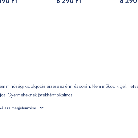
190 Ft
8 290 Ft
8 290
m minőségi kidolgozás érzése az érintés során. Nem működik gél, illetv
ajos. Gyermekeknek játékként alkalmas
válasz megjelenítése