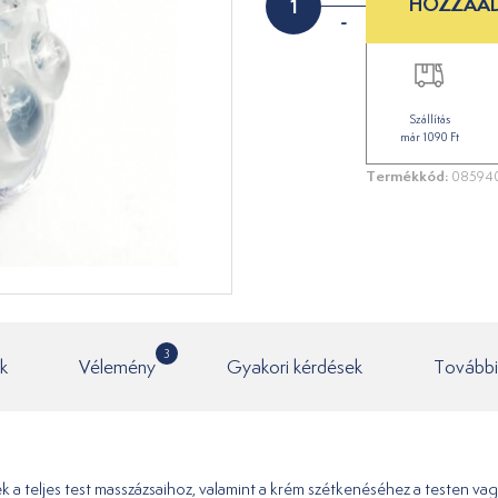
HOZZÁAD
-
Szállítás
már 1090 Ft
Termékkód:
08594
3
k
Vélemény
Gyakori kérdések
További
 teljes test masszázsaihoz, valamint a krém szétkenéséhez a testen vagy