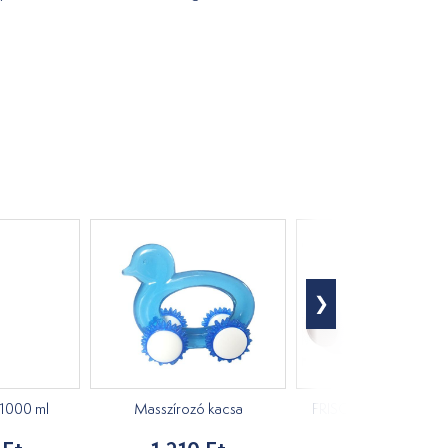
 1000 ml
Masszírozó kacsa
FRISCH fólia a pakolá
45 cm x 240 m