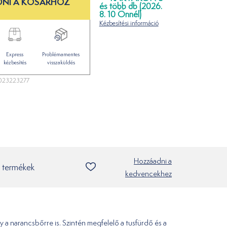
NI A KOSÁRHOZ
és több db (2026.
8. 10 Önnél)
Kézbesítési információ
Express
Problémamentes
kézbesítés
visszaküldés
023223277
Hozzáadni a
 termékek
kedvencekhez
 a narancsbőrre is. Szintén megfelelő a tusfürdő és a