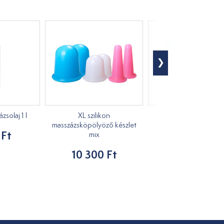
solaj 1 l
XL szilikon
Masszírozó kacs
masszázsköpölyöző készlet
 Ft
1 210 Ft
mix
10 300 Ft