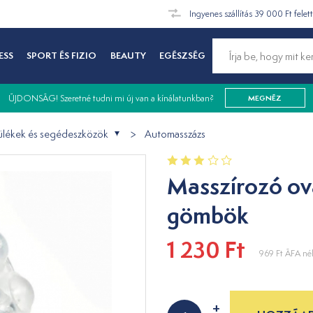
Ingyenes szállítás 39 000 Ft felet
ESS
SPORT ÉS FIZIO
BEAUTY
EGÉSZSÉG
ÚJDONSÁG! Szeretné tudni mi új van a kínálatunkban?
MEGNÉZ
ülékek és segédeszközök
Automasszázs
Masszírozó ov
gömbök
1 230 Ft
969 Ft
ÁFA nél
+