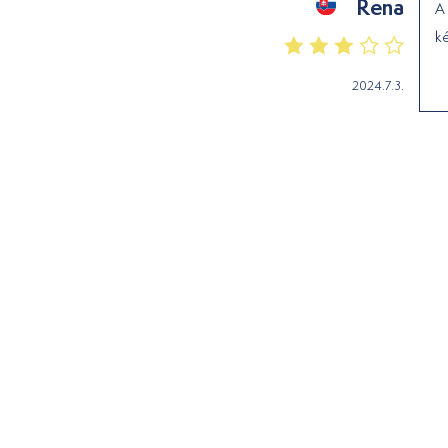
Rena
A 
k
2024.7.3.