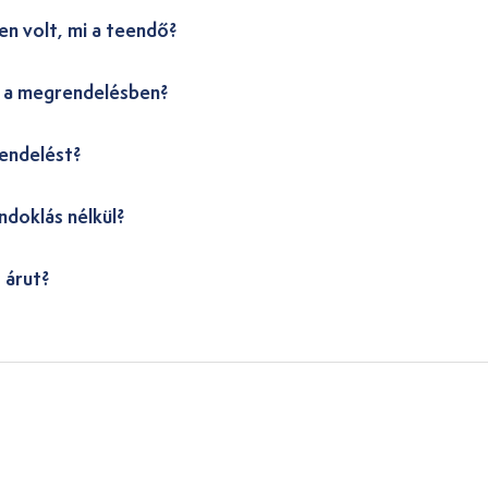
en volt, mi a teendő?
i a megrendelésben?
endelést?
ndoklás nélkül?
 árut?