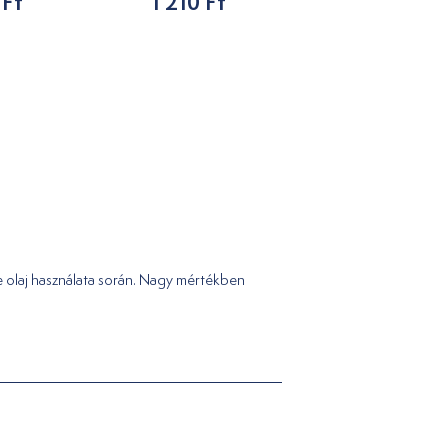
 Ft
1 210 Ft
2 790 Ft
e olaj használata során. Nagy mértékben