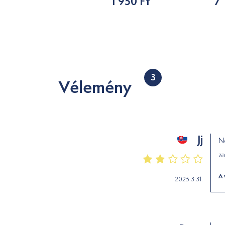
1 950 Ft
7 
7 847 Ft
3
Vélemény
Jj
Ne
z
A 
2025.3.31.