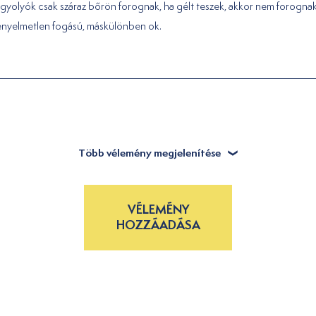
gyolyók csak száraz bőrön forognak, ha gélt teszek, akkor nem forognak
ényelmetlen fogású, máskülönben ok.
Több vélemény megjelenítése
VÉLEMÉNY
HOZZÁADÁSA