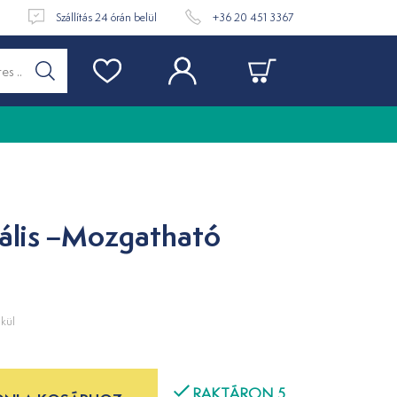
t
Szállítás 24 órán belül
+36 20 451 3367
ális –Mozgatható
kül
RAKTÁRON 5