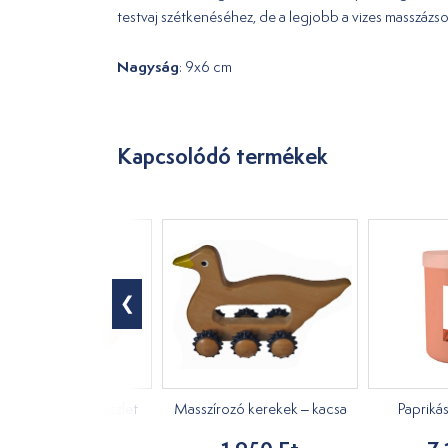
testvaj szétkenéséhez, de a legjobb a vizes masszázs
Nagyság
: 9x6 cm
Kapcsolódó termékek
fa segédeszköz készlet
Masszírozó kerekek – kacsa
Papriká
önmasszázshoz