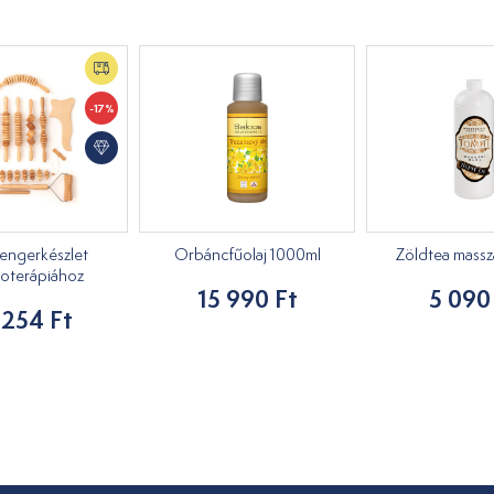
-17%
engerkészlet
Orbáncfűolaj 1000ml
Zöldtea masszáz
oterápiához
15 990 Ft
5 090
 254 Ft